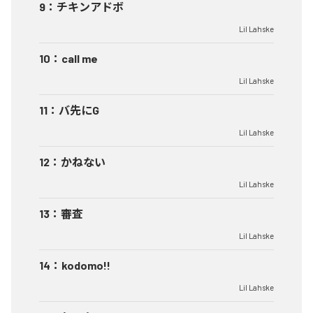
9
：
チキンアドボ
Lil Lahske
10
：
call me
Lil Lahske
11
：
バ先にG
Lil Lahske
12
：
かねない
Lil Lahske
13
：
審査
Lil Lahske
14
：
kodomo!!
Lil Lahske