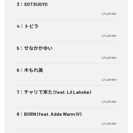
3
：
SOTSUGYO
Lil Lahske
4
：
トビラ
Lil Lahske
5
：
せなかかゆい
Lil Lahske
6
：
木もれ美
Lil Lahske
7
：
チャリで来た (feat. Lil Lahske)
Lil Lahske
8
：
BORN (feat. Adda Warm IV)
Lil Lahske