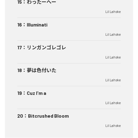
15
：
わったーへー
Lil Lahske
16
：
Illuminati
Lil Lahske
17
：
リンガンゴレゴレ
Lil Lahske
18
：
夢は色付いた
Lil Lahske
19
：
Cuz I'm a
Lil Lahske
20
：
Bitcrushed Bloom
Lil Lahske