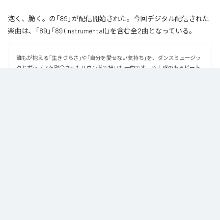
泡く、脆く。の「89」が配信開始された。今回デジタル配信された
楽曲は、「89」「89 (Instrumental)」を含む全2曲となっている。
誰もが抱える「生きづらさ」や「自分を愛せない気持ち」を、ダンスミュージッ
クとポップスを融合させたサウンドで描いた一曲です。 疾走感のあるビート
と繊細な歌詞が交差し、苦しさの中にも小さな希望を見つけ出していく。 「味
方だよ」というメッセージが、心にそっと寄り添う作品です。
なお「
89
」は、
Apple Music
、
Spotify
、
LINE MUSIC
、
YouTube Music
、
Amazon Music Unlimited
などの音楽配信サービスで聴くことができ
る。
各配信サービス：
89