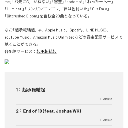
me」「バ先にG」「かねない」「審査」「kodomo!!」「わったーへー」
「Illuminati」「リンガンゴレゴレ」「夢は色付いた」「Cuz I'm a」
「Bitcrushed Bloom」を含む全20曲となっている。
なお「
起承転結起
」は、
Apple Music
、
Spotify
、
LINE MUSIC
、
YouTube Music
、
Amazon Music Unlimited
などの音楽配信サービスで
聴くことができる。
各配信サービス：
起承転結起
1
：
起承転結起
Lil Lahske
2
：
End of 19 (feat. Joshua WK)
Lil Lahske