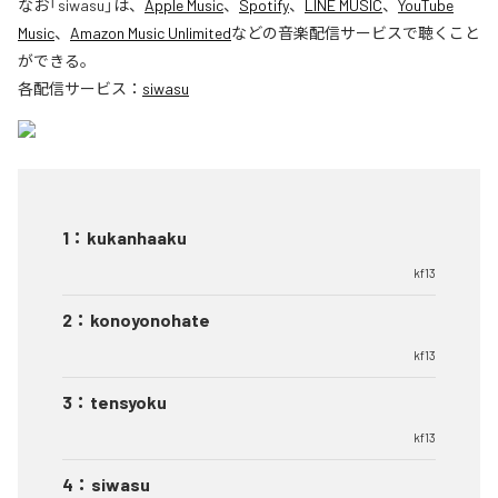
なお「
siwasu
」は、
Apple Music
、
Spotify
、
LINE MUSIC
、
YouTube
Music
、
Amazon Music Unlimited
などの音楽配信サービスで聴くこと
ができる。
各配信サービス：
siwasu
1
：
kukanhaaku
kf13
2
：
konoyonohate
kf13
3
：
tensyoku
kf13
4
：
siwasu