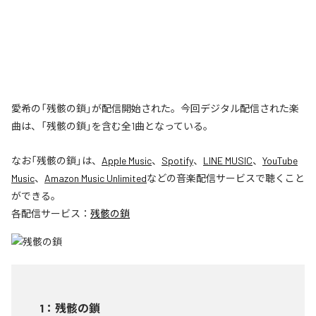
愛希の「残骸の鎖」が配信開始された。今回デジタル配信された楽
曲は、「残骸の鎖」を含む全1曲となっている。
なお「
残骸の鎖
」は、
Apple Music
、
Spotify
、
LINE MUSIC
、
YouTube
Music
、
Amazon Music Unlimited
などの音楽配信サービスで聴くこと
ができる。
各配信サービス：
残骸の鎖
1
：
残骸の鎖