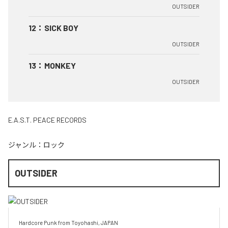
OUTSIDER
12
：
SICK BOY
OUTSIDER
13
：
MONKEY
OUTSIDER
E.A.S.T. PEACE RECORDS
ジャンル：
ロック
OUTSIDER
Hardcore Punk from Toyohashi, JAPAN