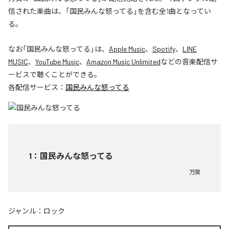
信された楽曲は、「国民みんな怒ってる」を含む全1曲となってい
る。
なお「
国民みんな怒ってる
」は、
Apple Music
、
Spotify
、
LINE
MUSIC
、
YouTube Music
、
Amazon Music Unlimited
などの音楽配信サ
ービスで聴くことができる。
各配信サービス：
国民みんな怒ってる
1
：
国民みんな怒ってる
万賀
ジャンル：
ロック