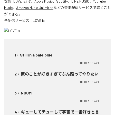
なお「
LOVE is
」は、
Apple Music
、
Spotify
、
LINE MUSIC
、
YouTube
Music
、
Amazon Music Unlimited
などの音楽配信サービスで聴くこと
ができる。
各配信サービス：
LOVE is
1
：
Still in a pale blue
THE BEAT CRASH
2
：
彼のことが好きすぎてぶん殴ってやりたい
THE BEAT CRASH
3
：
NOOM
THE BEAT CRASH
4
：
ギューしてチューして宇宙で一番好きと言