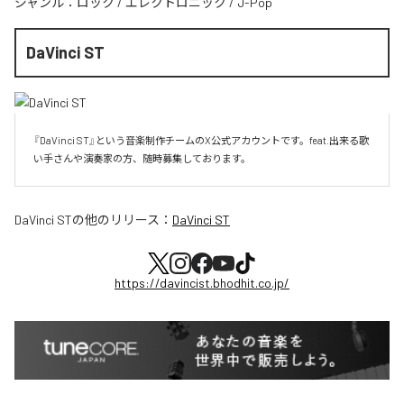
ジャンル：
ロック
/
エレクトロニック
/
J-Pop
DaVinci ST
『DaVinci ST』という音楽制作チームのX公式アカウントです。feat.出来る歌
い手さんや演奏家の方、随時募集しております。
DaVinci ST
の他のリリース：
DaVinci ST
https://davincist.bhodhit.co.jp/