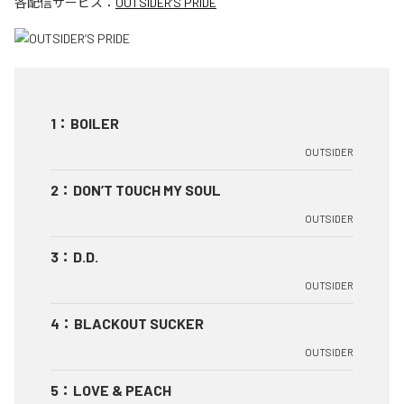
各配信サービス：
OUTSIDER’S PRIDE
1
：
BOILER
OUTSIDER
2
：
DON’T TOUCH MY SOUL
OUTSIDER
3
：
D.D.
OUTSIDER
4
：
BLACKOUT SUCKER
OUTSIDER
5
：
LOVE & PEACH