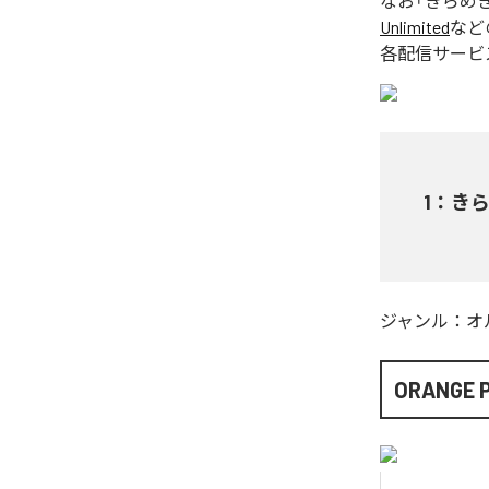
なお「
きらめ
Unlimited
など
各配信サービ
1
：
き
ジャンル：
オ
ORANGE 