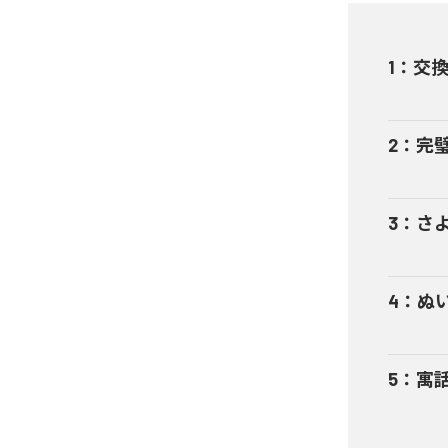
1
：
交
2
：
完
3
：
さ
4
：
ぬ
5
：
寓