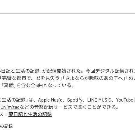
の「夢日記と生活の記録」が配信開始された。今回デジタル配信さ
」「完璧な都市で、君を見失う」「さよならが趣味のあの子へ」「
」「寓話」を含む全5曲となっている。
と生活の記録
」は、
Apple Music
、
Spotify
、
LINE MUSIC
、
YouTube 
Unlimited
などの音楽配信サービスで聴くことができる。
ス：
夢日記と生活の記録