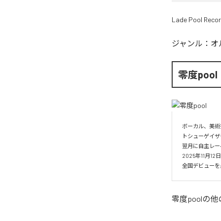
Lade Pool Reco
ジャンル：
オ
零度pool
ボーカル、美術
トシューゲイザー
翌月に自主レーベル
2025年11月1
全国デビューを果
零度pool
の他