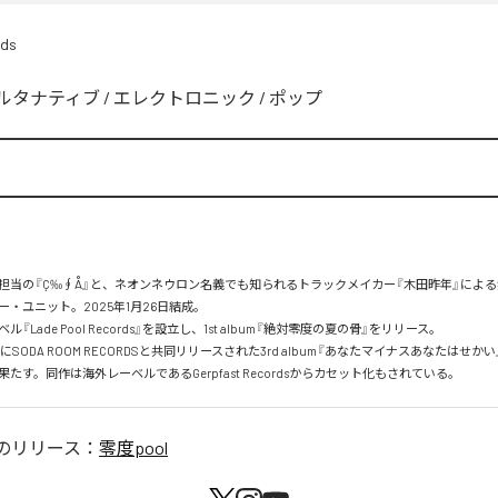
rds
ルタナティブ
/
エレクトロニック
/
ポップ
担当の『Ç‰∮Å』と、ネオンネウロン名義でも知られるトラックメイカー『木田昨年』によ
・ユニット。2025年1月26日結成。

『Lade Pool Records』を設立し、1st album『絶対零度の夏の骨』をリリース。

2日にSODA ROOM RECORDSと共同リリースされた3rd album『あなたマイナスあなたはせか
たす。同作は海外レーベルであるGerpfast Recordsからカセット化もされている。
のリリース：
零度pool