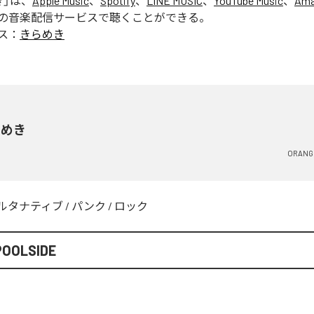
き
」は、
Apple Music
、
Spotify
、
LINE MUSIC
、
YouTube Music
、
Ama
の音楽配信サービスで聴くことができる。
ス：
きらめき
らめき
ORANG
ルタナティブ
/
パンク
/
ロック
POOLSIDE