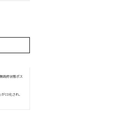
る無政府状態ポス
い』がCD化され、