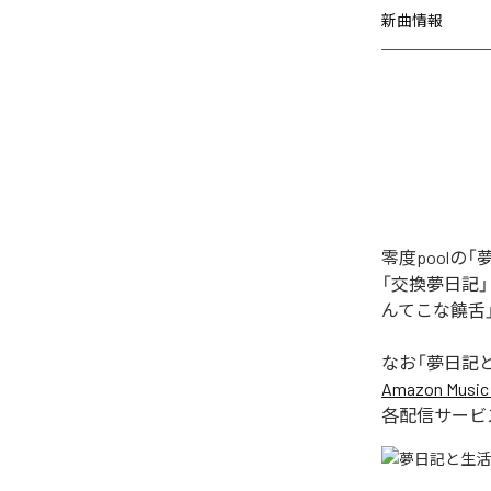
新曲情報
零度pool
「交換夢日記
んてこな饒舌
なお「
夢日記
Amazon Music 
各配信サービ