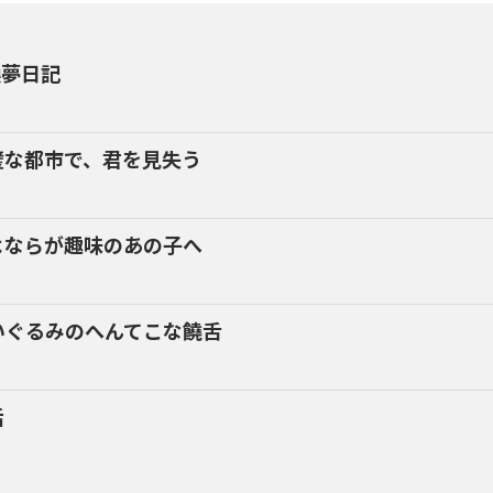
換夢日記
璧な都市で、君を見失う
よならが趣味のあの子へ
いぐるみのへんてこな饒舌
話