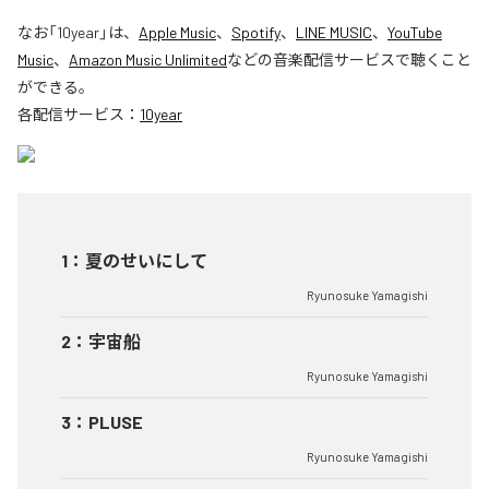
なお「
10year
」は、
Apple Music
、
Spotify
、
LINE MUSIC
、
YouTube
Music
、
Amazon Music Unlimited
などの音楽配信サービスで聴くこと
ができる。
各配信サービス：
10year
1
：
夏のせいにして
Ryunosuke Yamagishi
2
：
宇宙船
Ryunosuke Yamagishi
3
：
PLUSE
Ryunosuke Yamagishi