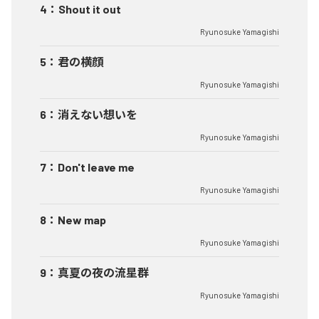
4
：
Shout it out
Ryunosuke Yamagishi
5
：
君の横顔
Ryunosuke Yamagishi
6
：
消えない想いを
Ryunosuke Yamagishi
7
：
Don't leave me
Ryunosuke Yamagishi
8
：
New map
Ryunosuke Yamagishi
9
：
真夏の夜の流星群
Ryunosuke Yamagishi