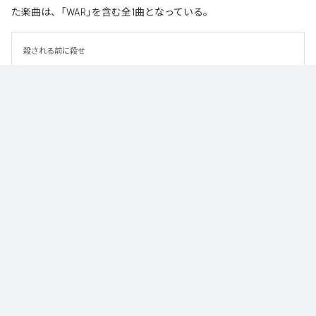
た楽曲は、「WAR」を含む全1曲となっている。
殺される前に殺せ
なお「
WAR
」は、
Apple Music
、
Spotify
、
LINE MUSIC
、
YouTube
Music
、
Amazon Music Unlimited
などの音楽配信サービスで聴くこと
ができる。
各配信サービス：
WAR
1
：
WAR
Moment Joon