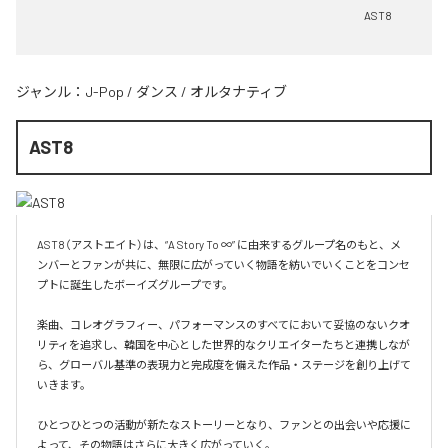
AST8
ジャンル：
J-Pop
/
ダンス
/
オルタナティブ
AST8
AST8（アストエイト）は、“A Story To ∞” に由来するグループ名のもと、メ
ンバーとファンが共に、無限に広がっていく物語を紡いでいくことをコンセ
プトに誕生したボーイズグループです。

楽曲、コレオグラフィー、パフォーマンスのすべてにおいて妥協のないクオ
リティを追求し、韓国を中心とした世界的なクリエイターたちと連携しなが
ら、グローバル基準の表現力と完成度を備えた作品・ステージを創り上げて
いきます。

ひとつひとつの活動が新たなストーリーとなり、ファンとの出会いや応援に
よって、その物語はさらに大きく広がっていく。
