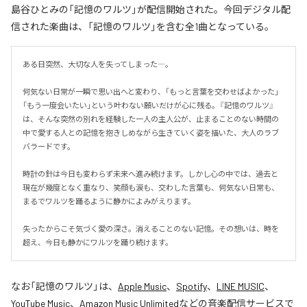
島谷ひとみの「記憶のワルツ」が配信開始された。今回デジタル配
信された楽曲は、「記憶のワルツ」を含む全1曲となっている。
ある日突然、大切な人を失ってしまった―。

何気ない日常が一瞬で思い出へと変わり、「もっと言葉を交わせばよかった」
「もう一度会いたい」という叶わない願いだけが心に残る。『記憶のワルツ』
は、そんな突然の別れを経験した一人の主人公が、止まることのない時間の
中で愛する人との記憶を抱きしめながら生きていく姿を描いた、大人のラブ
バラードです。

時計の針は今日も変わらず未来へ進み続けます。しかし心の中では、過去と
現在が幾度となく重なり、笑顔も涙も、交わした言葉も、何気ない日常も、
まるでワルツを踊るように静かによみがえります。

失ったからこそ気づく愛の深さ。消えることのない記憶。その想いは、時を
超え、今日も静かにワルツを踊り続けます。
なお「
記憶のワルツ
」は、
Apple Music
、
Spotify
、
LINE MUSIC
、
YouTube Music
、
Amazon Music Unlimited
などの音楽配信サービスで