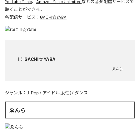
YouTube Music
、
Amazon Music Unlimited
などの音楽配信サービスで
聴くことができる。
各配信サービス：
GACHI☆YABA
1
：
GACHI☆YABA
ゑんら
ジャンル：
J-Pop
/
アイドル(女性)
/
ダンス
ゑんら