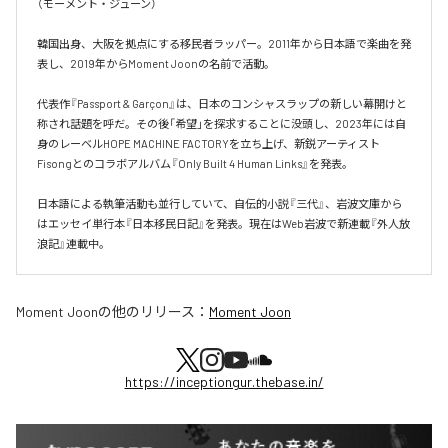
（モーメント・ジューン）

韓国出身、大阪を拠点にする移民者ラッパー。2011年から日本語で楽曲を発
表し、2019年からMoment Joonの名前で活動。

代表作『Passport & Garçon』は、日本のコンシャスラップの新しい幕開けと
称され話題を呼だ。その後「希望」を探求することに没頭し、2023年には自
身のレーベルHOPE MACHINE FACTORYを立ち上げ、新鋭アーティスト
Fisongとのコラボアルバム『Only Built 4 Human Links』を発表。

日本語による執筆活動も並行していて、自伝的小説『三代』、岩波文庫から
はエッセイ単行本『日本移民日記』を発表。現在はWeb岩波で新連載『外人放
浪記』連載中。
Moment Joon
の他のリリース：
Moment Joon
https://inceptiongur.thebase.in/