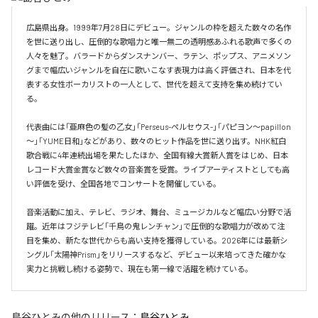
広島県出身。1999年7月28日にデビュー。ジャンルの枠を超えた数々の名作
を世に送り出し、圧倒的な歌唱力と唯一無二の透明感あふれる歌声で多くの
人々を魅了。バラードからダンスナンバー、ラテン、ポップス、アニメソン
グまで幅広いジャンルを自在に歌いこなす表現力は高く評価され、日本を代
表する女性ボーカリストの一人として、世代を超えて支持を集め続けてい
る。

代表曲には「亜麻色の髪の乙女」「Perseus-ペルセウス-」「パピヨン～papillon
～」「YUME日和」などがあり、数々のヒット作品を世に送り出す。NHK紅白
歌合戦に4年連続出場を果たしたほか、全国有線大賞新人賞をはじめ、日本
レコード大賞金賞など数々の音楽賞を受賞。ライブアーティストとしても高
い評価を受け、全国各地でコンサートを開催している。

音楽活動に加え、テレビ、ラジオ、舞台、ミュージカルなど幅広い分野で活
躍。近年はフジテレビ「千鳥の鬼レンチャン」で圧倒的な歌唱力が改めて注
目を集め、新たな世代からも高い支持を獲得している。2026年には最新シ
ングル「太陽神Prism」をリリースするなど、デビュー以来培ってきた確かな
実力と挑戦し続ける姿勢で、現在も第一線で活躍を続けている。
島谷ひとみ
の他のリリース：
島谷ひとみ