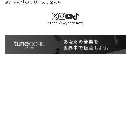
ゑんら
の他のリリース：
ゑんら
https://wyenra.net/