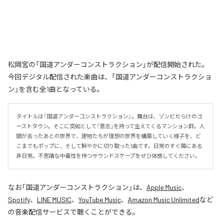
松岡宮の「国道アンダーコンストラクション」が配信開始された。
今回デジタル配信された楽曲は、「国道アンダーコンストラクショ
ン」を含む全1曲となっている。
タイトルは『国道アンダーコンストラクション』。舞台は、ゾンビだらけのゴ
ーストタウン。そこに突如として「意志」を持って生えてくるマンション群。人
間が去ったあとの世界で、建物たちが理想の世界を構築していく様子を、ど
こまでもポップに、そして鮮やかに切り取った1曲です。日常のすぐ隣にある
非日常。不思議な中毒性を持つサウンドスケープをぜひ体感してください。
なお「
国道アンダーコンストラクション
」は、
Apple Music
、
Spotify
、
LINE MUSIC
、
YouTube Music
、
Amazon Music Unlimited
など
の音楽配信サービスで聴くことができる。