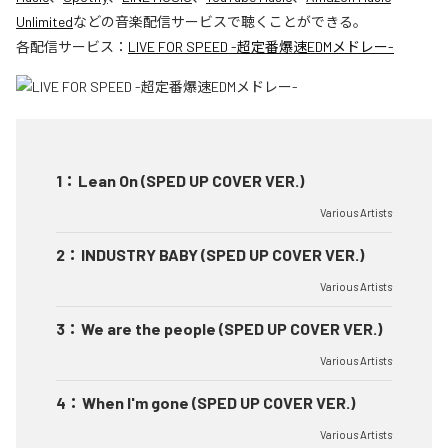
Unlimited
などの音楽配信サービスで聴くことができる。
各配信サービス：
LIVE FOR SPEED -超定番爆速EDMメドレー-
1
：
Lean On (SPED UP COVER VER.)
Various Artists
2
：
INDUSTRY BABY (SPED UP COVER VER.)
Various Artists
3
：
We are the people (SPED UP COVER VER.)
Various Artists
4
：
When I'm gone (SPED UP COVER VER.)
Various Artists