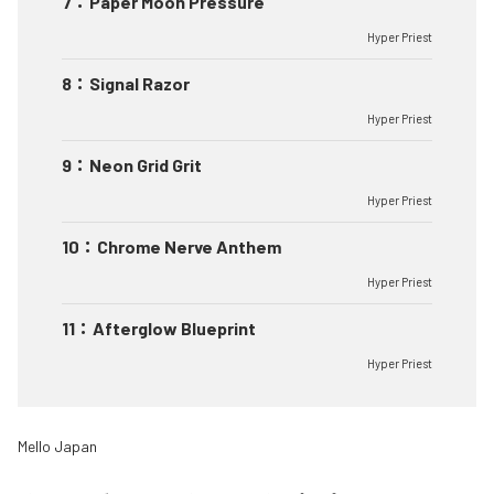
7
：
Paper Moon Pressure
Hyper Priest
8
：
Signal Razor
Hyper Priest
9
：
Neon Grid Grit
Hyper Priest
10
：
Chrome Nerve Anthem
Hyper Priest
11
：
Afterglow Blueprint
Hyper Priest
Mello Japan