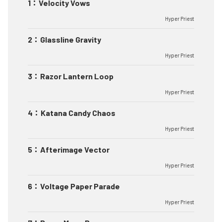
1
：
Velocity Vows
Hyper Priest
2
：
Glassline Gravity
Hyper Priest
3
：
Razor Lantern Loop
Hyper Priest
4
：
Katana Candy Chaos
Hyper Priest
5
：
Afterimage Vector
Hyper Priest
6
：
Voltage Paper Parade
Hyper Priest