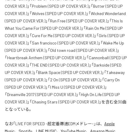
COVER VER.)」「Problem (SPED UP COVER VER.)」「Butter (SPED UP
COVER VER.)」「Wolves (SPED UP COVER VER.)」「Wicked Wonderland
(SPED UP COVER VER.)」「Run Free (SPED UP COVER VER.)」「This Is
What You Came For (SPED UP COVER VER.)」「Rain On Me (SPED UP
COVER VER.)」「Cure For Me (SPED UP COVER VER.)」「Girls (SPED UP
COVER VER.)」「San francisco (SPED UP COVER VER.)」「Wake Me Up
(SPED UP COVER VER.)」「Old town road (SPED UP COVER VER.)」
「Heartbreak Anthem (SPED UP COVER VER.)」「Cannonball (SPED UP
COVER VER.)」「THE END (SPED UP COVER VER.)」「Darkside (SPED
UP COVER VER.)」「Blank Space (SPED UP COVER VER.)」「Takeaway
(SPED UP COVER VER.)」「2 On (SPED UP COVER VER.)」「Carry On
(SPED UP COVER VER.)」「I Miss U (SPED UP COVER VER.)」
「Dreamville 2017 (SPED UP COVER VER.)」「High On Life (SPED UP
COVER VER.)」「Chasing Stars (SPED UP COVER VER.)」を含む全30曲
となっている。
なお「
LIVE FOR SPEED -超定番爆速EDMメドレー-
」は、
Apple
Music
、
Spotify
、
LINE MUSIC
、
YouTube Music
、
Amazon Music