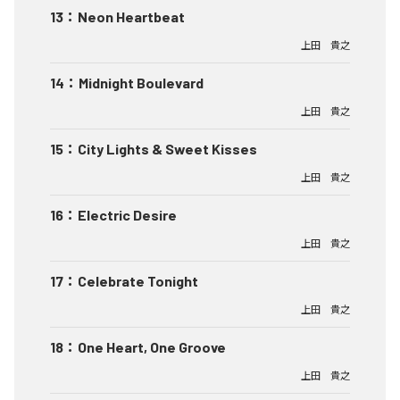
13
：
Neon Heartbeat
上田 貴之
14
：
Midnight Boulevard
上田 貴之
15
：
City Lights & Sweet Kisses
上田 貴之
16
：
Electric Desire
上田 貴之
17
：
Celebrate Tonight
上田 貴之
18
：
One Heart, One Groove
上田 貴之