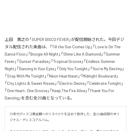
上田 貴之の「SUPER DISCO FEVER」が配信開始された。今回デジ
タル配信された楽曲は、「Till the Sun Comes Up」「Love Is On The
Dance Floor」「Boogie All Night」「Shine Like A Diamond」「Summer
Fever」「Sunset Paradise」「Tropical Groove」「Endless Summer
Night」「Dancing In Your Eyes」「Only You Tonight」「You're My Destiny」
「Stay With Me Tonight」「Neon Heartbeat」「Midnight Boulevard」
「City Lights & Sweet Kisses」「Electric Desire」「Celebrate Tonight」
「One Heart, One Groove」「Keep The Fire Alive」「Thank You For
Dancing」を含む全20曲となっている。
70年代ディスコ黄金期へのリスペクトを込めて制作した、全20曲収録のオリ
ジナル・ディスコアルバム。
