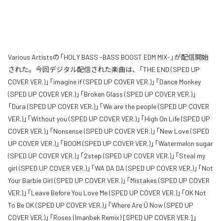
Various Artistsの「HOLY BASS -BASS BOOST EDM MIX-」が配信開始
された。今回デジタル配信された楽曲は、「THE END (SPED UP
COVER VER.)」「imagine if (SPED UP COVER VER.)」「Dance Monkey
(SPED UP COVER VER.)」「Broken Glass (SPED UP COVER VER.)」
「Dura (SPED UP COVER VER.)」「We are the people (SPED UP COVER
VER.)」「Without you (SPED UP COVER VER.)」「High On Life (SPED UP
COVER VER.)」「Nonsense (SPED UP COVER VER.)」「New Love (SPED
UP COVER VER.)」「BOOM (SPED UP COVER VER.)」「Watermelon sugar
(SPED UP COVER VER.)」「2step (SPED UP COVER VER.)」「Steal my
girl (SPED UP COVER VER.)」「WA DA DA (SPED UP COVER VER.)」「Not
Your Barbie Girl (SPED UP COVER VER.)」「Mistakes (SPED UP COVER
VER.)」「Leave Before You Love Me (SPED UP COVER VER.)」「OK Not
To Be OK (SPED UP COVER VER.)」「Where Are Ü Now (SPED UP
COVER VER.)」「Roses (Imanbek Remix) [SPED UP COVER VER.]」