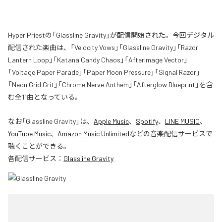
Hyper Priestの「Glassline Gravity」が配信開始された。今回デジタル
配信された楽曲は、「Velocity Vows」「Glassline Gravity」「Razor
Lantern Loop」「Katana Candy Chaos」「Afterimage Vector」
「Voltage Paper Parade」「Paper Moon Pressure」「Signal Razor」
「Neon Grid Grit」「Chrome Nerve Anthem」「Afterglow Blueprint」を含
む全11曲となっている。
なお「
Glassline Gravity
」は、
Apple Music
、
Spotify
、
LINE MUSIC
、
YouTube Music
、
Amazon Music Unlimited
などの音楽配信サービスで
聴くことができる。
各配信サービス：
Glassline Gravity