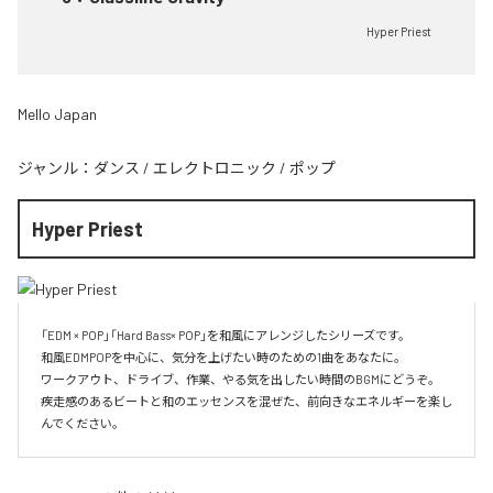
Hyper Priest
Mello Japan
ジャンル：
ダンス
/
エレクトロニック
/
ポップ
Hyper Priest
「EDM × POP」「Hard Bass× POP」を和風にアレンジしたシリーズです。

和風EDMPOPを中心に、気分を上げたい時のための1曲をあなたに。

ワークアウト、ドライブ、作業、やる気を出したい時間のBGMにどうぞ。

疾走感のあるビートと和のエッセンスを混ぜた、前向きなエネルギーを楽し
んでください。