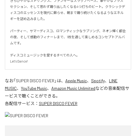
きらびやかなストリングス、ファンキーなスラップベース、華やかなブラス
セクション、そして思わず踊り出したくなる4つ打ちのビート。クラシックデ
ィスコのエッセンスを現代に蘇らせ、朝まで踊り続けたくなるようなエネル
ギーを詰め込みました。

パーティー、サマーディスコ、ロマンティックなラブソング、ネオン輝く都会
の夜、そして感動のフィナーレまで、1枚を通して楽しめるコンセプトアルバ
ムです。

ディスコミュージックを愛するすべての人へ。

Let's Dance!
なお「
SUPER DISCO FEVER
」は、
Apple Music
、
Spotify
、
LINE
MUSIC
、
YouTube Music
、
Amazon Music Unlimited
などの音楽配信サ
ービスで聴くことができる。
各配信サービス：
SUPER DISCO FEVER