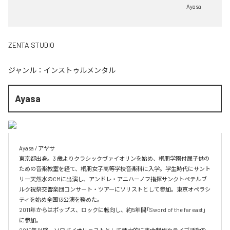
Ayasa
ZENTA STUDIO
ジャンル：
インストゥルメンタル
Ayasa
Ayasa / アヤサ  

東京都出身。3 歳よりクラシックヴァイオリンを始め、桐朋学園付属子供の
ための音楽教室を経て、桐朋女子高等学校音楽科に入学。学生時代にサント
リー天然水のCMに出演し、アンドレ・アニハーノフ指揮サンクトペテルブ
ルク祝祭交響楽団コンサート・ツアーにソリストとして参加。東京オペラシ
ティを始め全国13公演を務めた。

2011年からはポップス、ロックに転向し、約5年間「Sword of the far east」
に参加。
