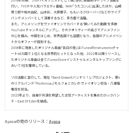
2015年以降、ソロバイオリニストとして精力的に楽曲制作やライブ活動を
行い、TVCM や人気バラエティ番組、NHK「うたコン」に出演したほか、山崎
育三郎や柏木由紀、山本彩、大原櫻子、ももいろクローバーZなどのライブ
バンドメンバーとして演奏するなど、多方面で活躍。

また、アニメソングをヴァイオリンでカバーする”弾いてみた動画”を多数 
YouTube チャンネルにアップし、そのクオリティーの高さでアニメファン
の心を掴み、中国をはじめ、世界各国でも話題となり、各国のアニメイベン
トからオファーが殺到する。

2018年に発表したオリジナル楽曲「告白の夜」はiTunesのInstrumentsチャ
ート46カ国で１位となる世界的ヒットとなった他、2022年以降リリースし
たオリジナル楽曲は全てiTunes Storeインストゥルメンタルトップソングに
おいて1位を獲得している。

ソロ活動と並行して、現在 『BanG Dream!(バンドリ！)』プロジェクト、第4
のリアルバンド『Morfonica』(モルフォニカ)』の ヴァイオリン担当・八潮瑠
唯役を担当。

2023年より、自身が共演を熱望した女性アーティストを集めたロックバン
ド・East Of Edenを結成。
Ayasa
の他のリリース：
Ayasa