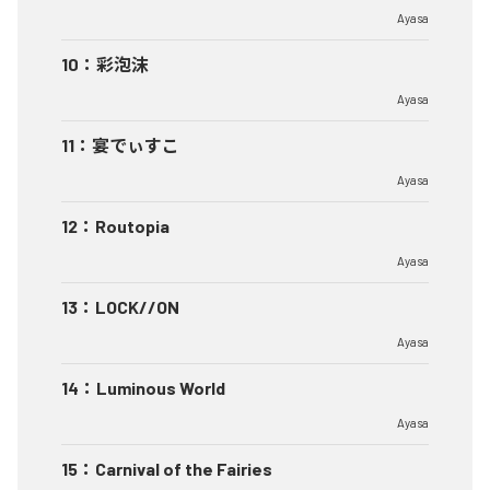
Ayasa
10
：
彩泡沫
Ayasa
11
：
宴でぃすこ
Ayasa
12
：
Routopia
Ayasa
13
：
LOCK//ON
Ayasa
14
：
Luminous World
Ayasa
15
：
Carnival of the Fairies