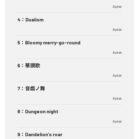
Ayasa
4
：
Dualism
Ayasa
5
：
Bloomy merry-go-round
Ayasa
6
：
華讃歌
Ayasa
7
：
音戯ノ舞
Ayasa
8
：
Dungeon night
Ayasa
9
：
Dandelion's roar