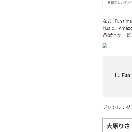
昔懐かしいダン
なお「
Fun time
Music
、
Amazon
各配信サービ
1
：
Fun 
ジャンル：
ダ
大原りさ