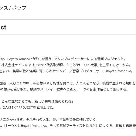
ンス
/
ポップ
ect
」を、Hayato Yamaokaが「Y」を担う、2人のプロデューサーによる音楽プロジェクト。

株式会社ライフキャリアcircle代表取締役、「Bポジけーりん大学」を主宰するけーりん。

まれ、英語の歌と洋楽に育てられたシンガー／音楽プロデューサー、Hayato Yamaoka。

加者一人ひとりの中にある想いや可能性を見つけ、人と人をつなぎ、挑戦が生まれる場所をつくる
が、その想いを受け取り、歌詞やメロディ、歌声へと変え、一つの音楽作品として形にする。

、どんな立場からでも、新しい挑戦は始められる」

2人はTKY PROJECTを立ち上げた。

さにかかわらず、それぞれの人生、夢、言葉を音楽に残していく。

ECTは、けーりんとHayato Yamaoka、そして参加アーティストたちが共につくる、挑戦と再