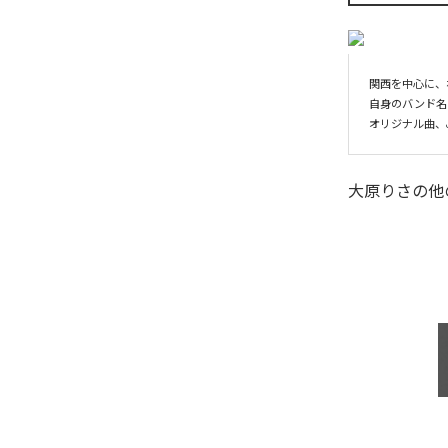
関西を中心に、ホ
自身のバンド名は「On
オリジナル曲、J
大原りさ
の他