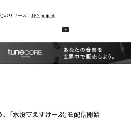
他のリリース：
TKY project
う、「水没▽えすけーぷ」を配信開始