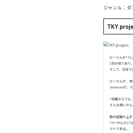
ジャンル：
ダ
TKY proj
けーりんが「TK
3児の母であり、
そして、日本で生
けーりんが、参
Yamaoka
「何歳からでも
そんな想いから、
歌の経験や上手
TKY PROJ
クトである。