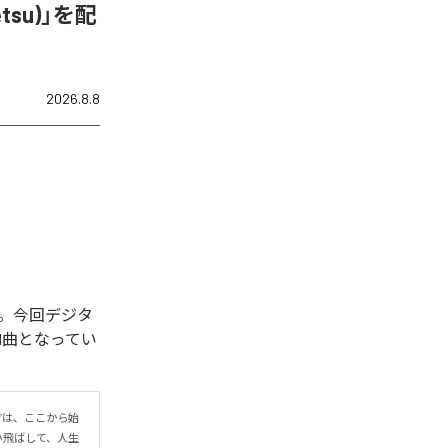
&Tetsu)」を配
2026.8.8
開始された。今回デジタ
を含む全1曲となってい
r”は、ここから始
い飛ばして、人生