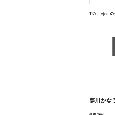
TKY project
の
夢川かな
新曲情報