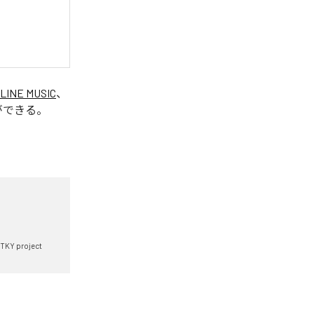
LINE MUSIC
、
ができる。
TKY project