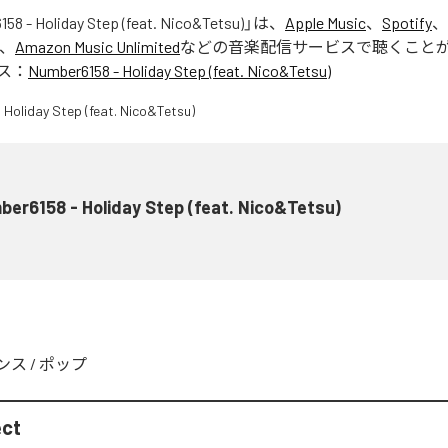
58 - Holiday Step (feat. Nico&Tetsu)
」は、
Apple Music
、
Spotify
、
、
Amazon Music Unlimited
などの音楽配信サービスで聴くこと
ス：
Number6158 - Holiday Step (feat. Nico&Tetsu)
er6158 - Holiday Step (feat. Nico&Tetsu)
ンス
/
ポップ
ect