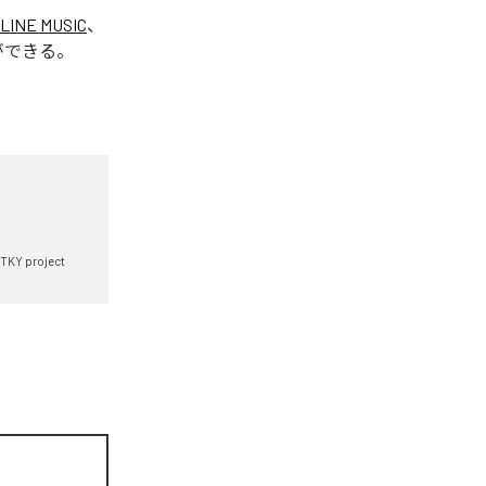
LINE MUSIC
、
ができる。
TKY project