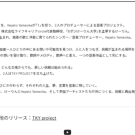
」を、Hayato Yamaokaが「Y」を担う、2人のプロデューサーによる音楽プロジェクト。

株式会社ライフキャリアcircle代表取締役、「Bポジけーりん大学」を主宰するけーりん。

まれ、英語の歌と洋楽に育てられたシンガー／音楽プロデューサー、Hayato Yamaoka。

加者一人ひとりの中にある想いや可能性を見つけ、人と人をつなぎ、挑戦が生まれる場所をつくる
が、その想いを受け取り、歌詞やメロディ、歌声へと変え、一つの音楽作品として形にする。

、どんな立場からでも、新しい挑戦は始められる」

2人はTKY PROJECTを立ち上げた。

さにかかわらず、それぞれの人生、夢、言葉を音楽に残していく。

ECTは、けーりんとHayato Yamaoka、そして参加アーティストたちが共につくる、挑戦と再
他のリリース：
TKY project