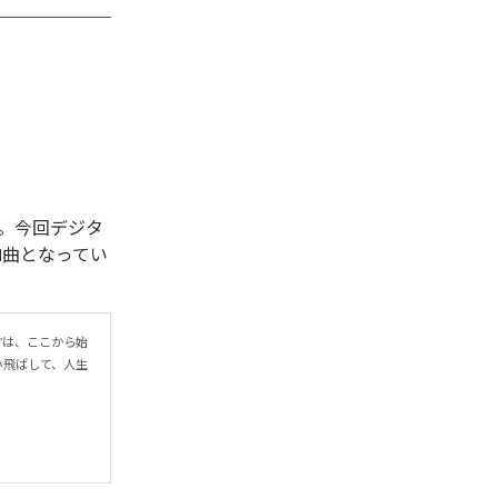
開始された。今回デジタ
を含む全1曲となってい
r”は、ここから始
い飛ばして、人生