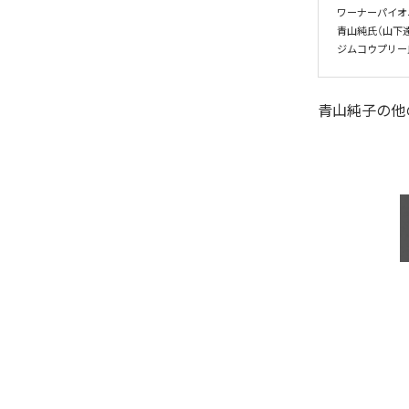
ワーナーパイオ
青山純氏（山下達
ジムコウプリー氏（T
青山純子
の他