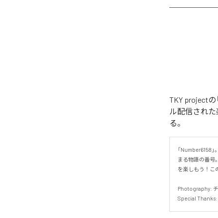
TKY project
ル配信された楽曲は、
る。
「Number61
まる物語の番号
を楽しもう！この
Photography: 
Special Tha