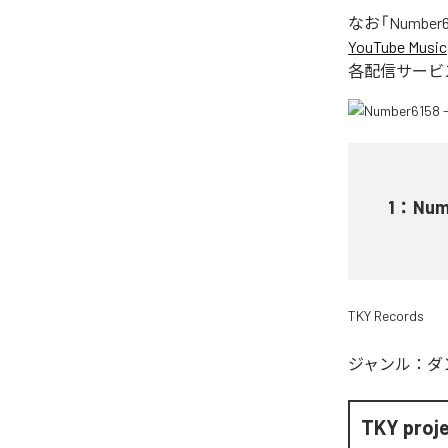
なお「
Number61
YouTube Music
各配信サービ
1
：
Numb
TKY Records
ジャンル：
ダ
TKY proj