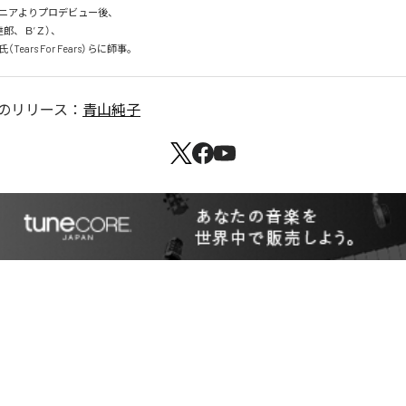
ニアよりプロデビュー後、

郎、Ｂ’Ｚ）、

ears For Fears）らに師事。
のリリース：
青山純子