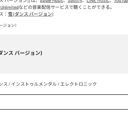
ンス バージョン)
」は、
Apple Music
、
Spotify
、
LINE MUSIC
、
YouTub
Unlimited
などの音楽配信サービスで聴くことができる。
ス：
雪 (ダンス バージョン)
(ダンス バージョン)
ンス
/
インストゥルメンタル
/
エレクトロニック