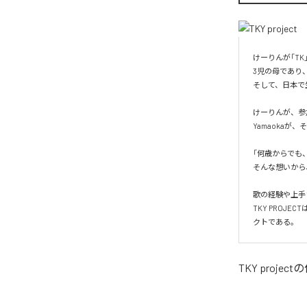
けーりんが「TK
3児の母であり、
そして、日本で生
けーりんが、参
Yamaoka
「何歳からでも
そんな想いから、
歌の経験や上手
TKY PROJ
クトである。
TKY project
の