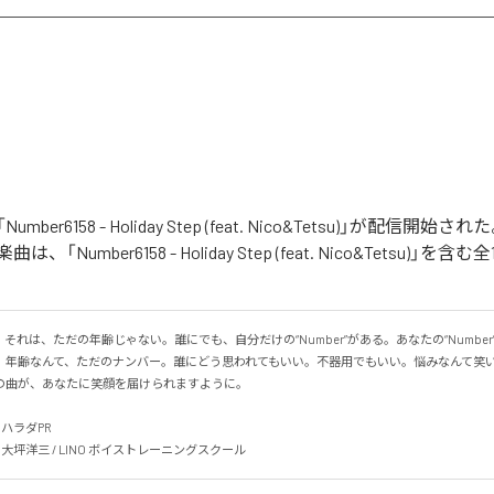
の「Number6158 - Holiday Step (feat. Nico&Tetsu)」が配信
「Number6158 - Holiday Step (feat. Nico&Tetsu)」
58」。それは、ただの年齢じゃない。誰にでも、自分だけの“Number”がある。あなたの“Numbe
。年齢なんて、ただのナンバー。誰にどう思われてもいい。不器用でもいい。悩みなんて笑
曲が、あなたに笑顔を届けられますように。

チハラダPR

nks: 大坪洋三 / LINO ボイストレーニングスクール