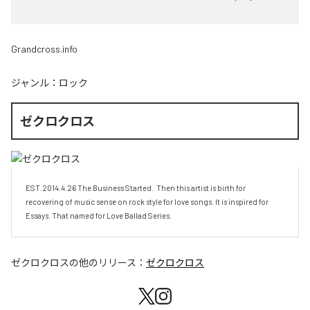
Grandcross.info
ジャンル：
ロック
ゼクロクロス
EST.2014.4.26 The Business Started.  Then this artist is birth for 
recovering of music sense on rock style for love songs. It is inspired for 
Essays. That named for Love Ballad Series. 
ゼクロクロス
の他のリリース：
ゼクロクロス