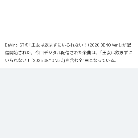
DaVinci STの「王女は飲まずにいられない！ (2026 DEMO Ver.)」が配
信開始された。今回デジタル配信された楽曲は、「王女は飲まずに
いられない！ (2026 DEMO Ver.)」を含む全1曲となっている。
なお「
王女は飲まずにいられない！ (2026 DEMO Ver.)
」は、
Apple
Music
、
Spotify
、
LINE MUSIC
、
YouTube Music
、
Amazon Music
Unlimited
などの音楽配信サービスで聴くことができる。
各配信サービス：
王女は飲まずにいられない！ (2026 DEMO Ver.)