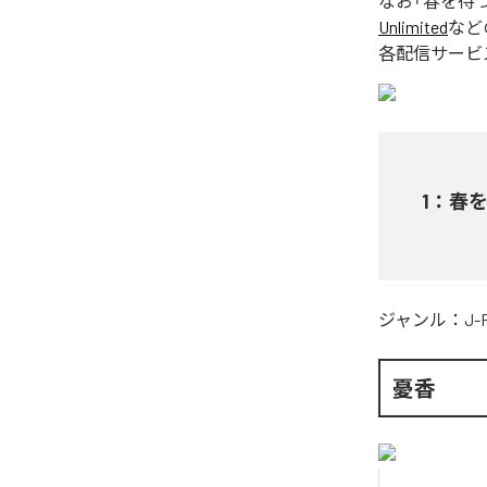
なお「
春を待
Unlimited
など
各配信サービ
1
：
春
ジャンル：
J-
憂香