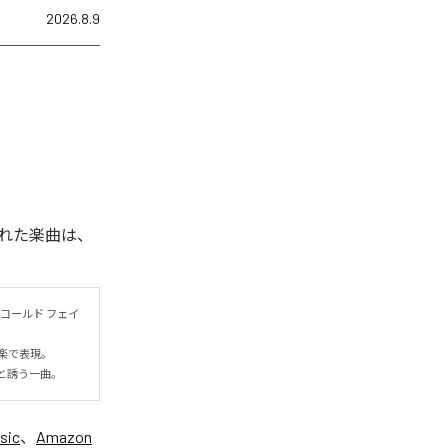
2026.8.9
れた楽曲は、
コールド フェイ
表現。

と誘う一曲。
sic
、
Amazon