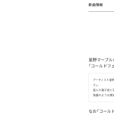
新曲情報
星野マーブル
「コールドフ
アーティスト星
ス」。

歪んだ電子音と
仮面のような微
なお「
コール