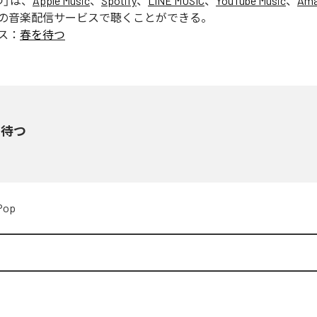
つ
」は、
Apple Music
、
Spotify
、
LINE MUSIC
、
YouTube Music
、
Ama
の音楽配信サービスで聴くことができる。
ス：
春を待つ
を待つ
Pop