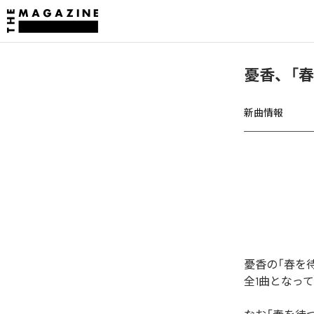
憂香、「
新曲情報
憂香の「春を
全1曲となっ