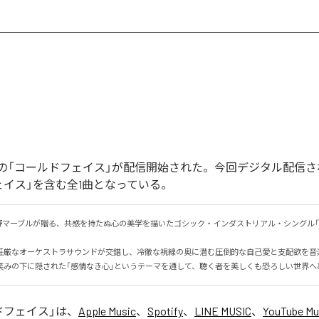
の「コールドフェイス」が配信開始された。今回デジタル配信さ
ェイス」を含む全1曲となっている。
野マーブルが贈る、共感を持たぬ心の美学を描いたゴシック・インダストリアル・シングル「
荘厳なオーケストラサウンドが交錯し、冷徹な視線の奥に潜む圧倒的な自己愛と支配欲を音楽で
笑みの下に隠された「感情なき心」というテーマを通して、聴く者を美しくも恐ろしい世界へ
ドフェイス
」は、
Apple Music
、
Spotify
、
LINE MUSIC
、
YouTube Mu