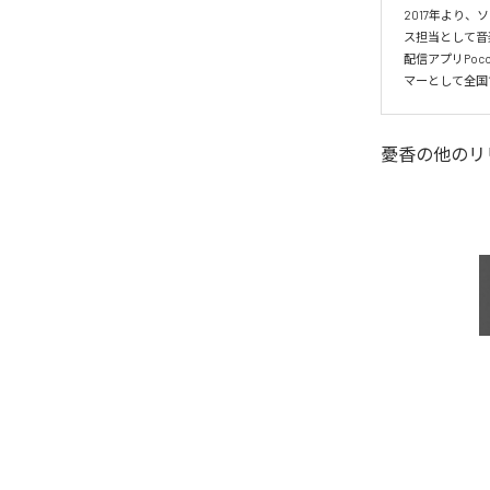
2017年より
ス担当として音
配信アプリPo
マーとして全国
憂香
の他のリ