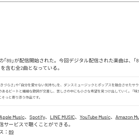
「89」が配信開始された。今回デジタル配信された楽曲は、「89」
ntal)」を含む全2曲となっている。
生きづらさ」や「自分を愛せない気持ち」を、ダンスミュージックとポップスを融合させたサ
感のあるビートと繊細な歌詞が交差し、苦しさの中にも小さな希望を見つけ出していく。 「味
にそっと寄り添う作品です。
Apple Music
、
Spotify
、
LINE MUSIC
、
YouTube Music
、
Amazon Mus
信サービスで聴くことができる。
ス：
89