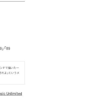
「89
ウンドで描いた一
方だよ」というメ
ic Unlimited