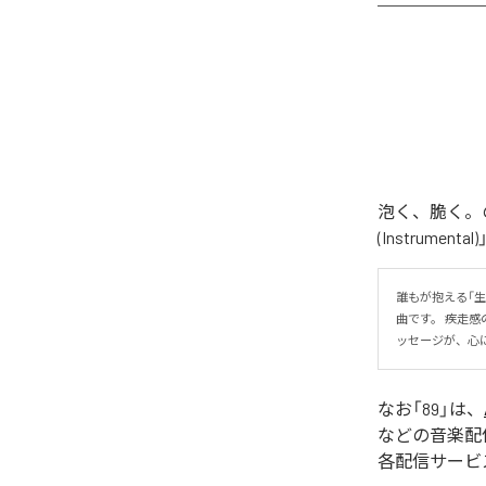
泡く、脆く。の
(Instrume
誰もが抱える「
曲です。 疾走
ッセージが、心
なお「
89
」は、
などの音楽配
各配信サービ