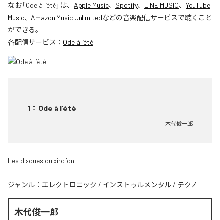
なお「
Ode à l’été
」は、
Apple Music
、
Spotify
、
LINE MUSIC
、
YouTube
Music
、
Amazon Music Unlimited
などの音楽配信サービスで聴くこと
ができる。
各配信サービス：
Ode à l’été
1
：
Ode à l’été
木代俊一郎
Les disques du xirofon
ジャンル：
エレクトロニック
/
インストゥルメンタル
/
テクノ
木代俊一郎