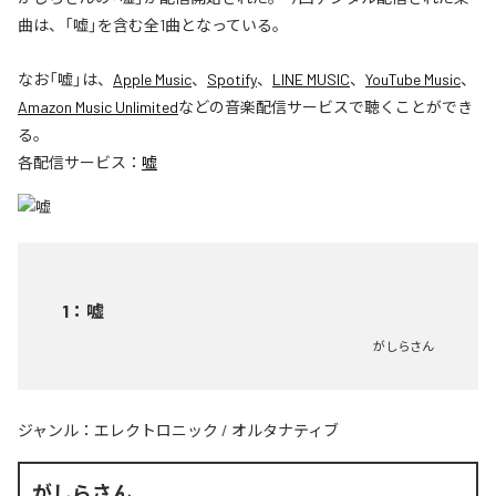
曲は、「嘘」を含む全1曲となっている。
なお「
嘘
」は、
Apple Music
、
Spotify
、
LINE MUSIC
、
YouTube Music
、
Amazon Music Unlimited
などの音楽配信サービスで聴くことができ
る。
各配信サービス：
嘘
1
：
嘘
がしらさん
ジャンル：
エレクトロニック
/
オルタナティブ
がしらさん