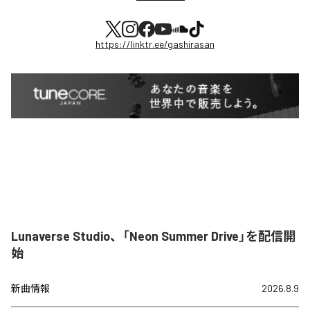
https://linktr.ee/gashirasan
Lunaverse Studio、「Neon Summer Drive」を配信開
始
新曲情報
2026.8.9