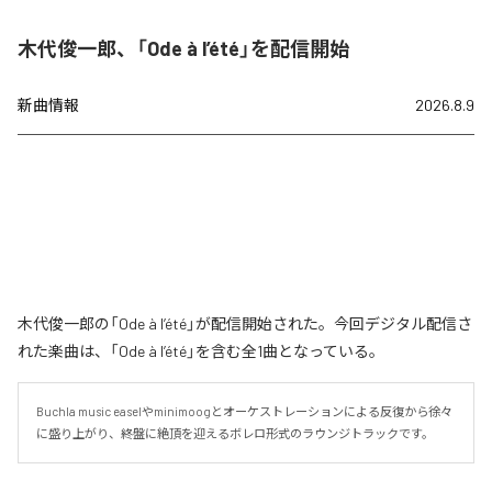
木代俊一郎、「Ode à l’été」を配信開始
新曲情報
2026.8.9
木代俊一郎の「Ode à l’été」が配信開始された。今回デジタル配信さ
れた楽曲は、「Ode à l’été」を含む全1曲となっている。
Buchla music easelやminimoogとオーケストレーションによる反復から徐々
に盛り上がり、終盤に絶頂を迎えるボレロ形式のラウンジトラックです。