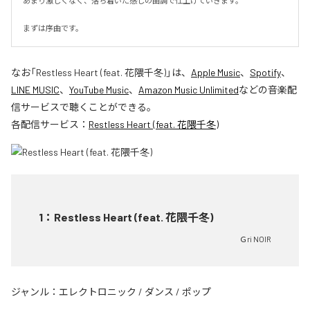
あまり激しくなく、落ち着いた感じの曲調で仕上げていきます。

まずは序曲です。
なお「
Restless Heart (feat. 花隈千冬)
」は、
Apple Music
、
Spotify
、
LINE MUSIC
、
YouTube Music
、
Amazon Music Unlimited
などの音楽配
信サービスで聴くことができる。
各配信サービス：
Restless Heart (feat. 花隈千冬)
1
：
Restless Heart (feat. 花隈千冬)
Ｇri NOIR
ジャンル：
エレクトロニック
/
ダンス
/
ポップ