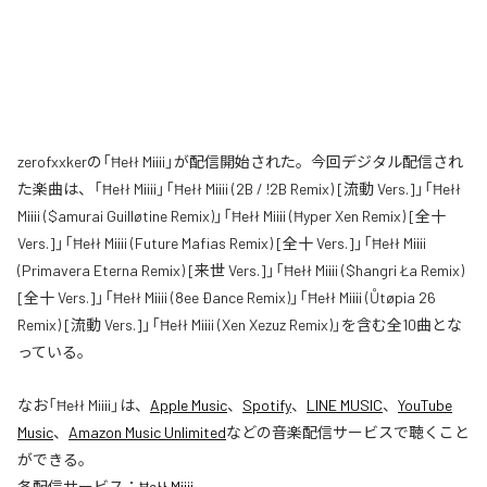
zerofxxkerの「Ħełł Miiii」が配信開始された。今回デジタル配信され
た楽曲は、「Ħełł Miiii」「Ħełł Miiii (2B / !2B Remix) [流動 Vers.]」「Ħełł
Miiii ($amurai Guilløtine Remix)」「Ħełł Miiii (Ħyper Xen Remix) [全十
Vers.]」「Ħełł Miiii (Future Mafias Remix) [全十 Vers.]」「Ħełł Miiii
(Primavera Eterna Remix) [来世 Vers.]」「Ħełł Miiii ($hangri Ła Remix)
[全十 Vers.]」「Ħełł Miiii (8ee Ðance Remix)」「Ħełł Miiii (Ůtøpia 26
Remix) [流動 Vers.]」「Ħełł Miiii (Xen Xezuz Remix)」を含む全10曲とな
っている。
なお「
Ħełł Miiii
」は、
Apple Music
、
Spotify
、
LINE MUSIC
、
YouTube
Music
、
Amazon Music Unlimited
などの音楽配信サービスで聴くこと
ができる。
各配信サービス：
Ħełł Miiii