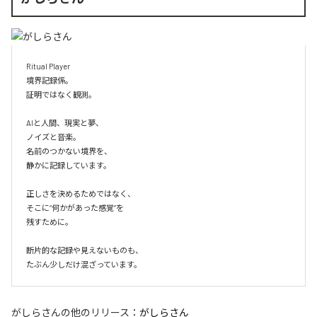
Ritual Player

境界記録係。

証明ではなく観測。

AIと人間、現実と夢、

ノイズと音楽。

名前のつかない境界を、

静かに記録しています。

正しさを決めるためではなく、

そこに“何かがあった感覚”を

残すために。

断片的な記録や見えないものも、

たぶん少しだけ混ざっています。
がしらさん
の他のリリース：
がしらさん