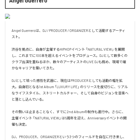
Angel Guerrero
Angel Guerreroは、DJ / PRODUCER / ORGANIZERとして活動するアーティ
スト。

渋谷を拠点に、自身が主催するHIPHOPイベント 「NATURAL VIEW」 を展開
し、これまでに100本を超えるイベントをプロデュース。DJとして数多くの
クラブ出演を重ねるほか、数々のアーティストのLIVE DJも務め、現場で確
かなキャリアを築いてきた。

DJとして培った感性を武器に、現在はPRODUCERとしても活動の幅を拡
大。自身初となる1st Album 「LUXURY LIFE」 のリリースを皮切りに、リアル
なライフスタイル、ストリートカルチャー、そして自身のビジョンを音楽へ
と落とし込んでいる。

その勢いは止まることなく、すでに2nd Albumの制作も進行中。さらに、
主催イベント 「NATURAL VIEW」 は5周年を迎え、Anniversaryイベントの開
催も決定。

DJ、PRODUCER、ORGANIZERという3つのフィールドを自在に行き来し、