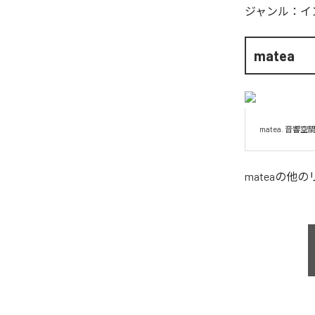
ジャンル：
イ
matea
matea. 
matea
の他の