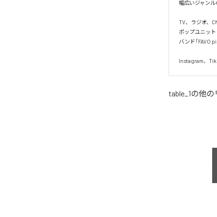
幅広いジャンル
TV、ラジオ、C
ポップユニット「C
バンド「FAVO 
Instagram
table_1
の他の