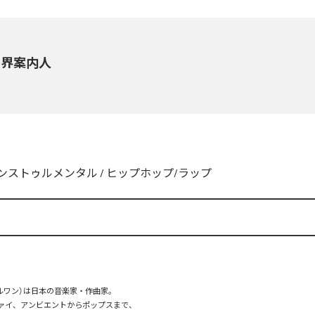
世界案内人
ンストゥルメンタル
/
ヒップホップ/ラップ
ーブルワン）は日本の音楽家・作曲家。

ァイ、アンビエントからポップスまで、  
