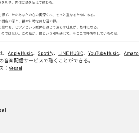
を叩き、肉体は熱を伝えて終わる。



も得ず、ただあなたの心の奥深くへ、そっと重なるためにある。

樹皮の茶と、静かに時を刻む苔の緑。

を震わせ、ピアノという媒体を通じて漏らす吐息が、旋律になる。

くのではない。この島が、僕という器を通じて、今ここで呼吸をしているのだ。
は、
Apple Music
、
Spotify
、
LINE MUSIC
、
YouTube Music
、
Amazon
の音楽配信サービスで聴くことができる。
ス：
Vessel
sel