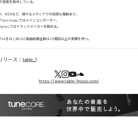
の音楽を制作している。

M、WEBなど、様々なメディアでの採用も複数あり、  

aro kissa」ではメインコンポーザー、  

pilgrim」ではトラックメイカーを務める。

、TikTokをはじめUGC楽曲総再生数は20億回以上の実績を持つ。
リリース：
table_1
https://www.table-1music.com/