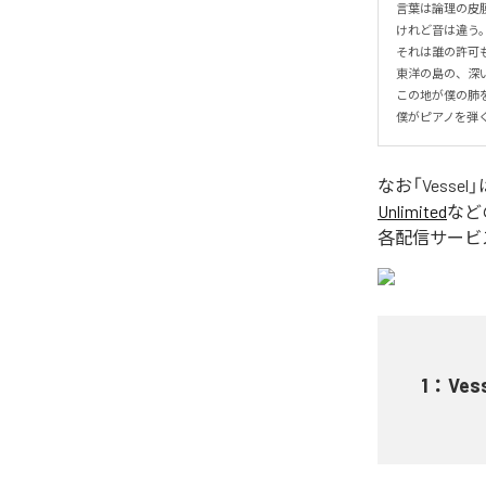
言葉は論理の皮膜
けれど音は違う。
それは誰の許可
東洋の島の、深い
この地が僕の肺
僕がピアノを弾
なお「
Vessel
」
Unlimited
など
各配信サービ
1
：
Ves