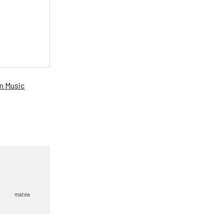
 Music
matea