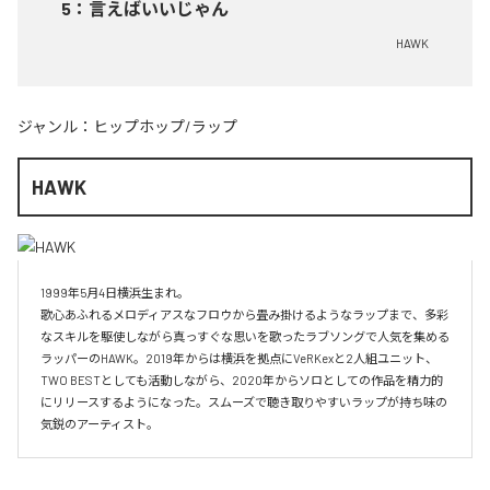
5
：
言えばいいじゃん
HAWK
ジャンル：
ヒップホップ/ラップ
HAWK
1999年5月4日横浜生まれ。

歌心あふれるメロディアスなフロウから畳み掛けるようなラップまで、多彩
なスキルを駆使しながら真っすぐな思いを歌ったラブソングで人気を集める
ラッパーのHAWK。2019年からは横浜を拠点にVeRKexと2人組ユニット、
TWO BESTとしても活動しながら、2020年からソロとしての作品を精力的
にリリースするようになった。スムーズで聴き取りやすいラップが持ち味の
気鋭のアーティスト。