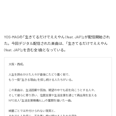
YOS-MAGの「生きてるだけでええやん (feat. JAP)」が配信開始され
た。今回デジタル配信された楽曲は、「生きてるだけでええやん
(feat. JAP)」を含む全1曲となっている。
大阪・西成。

人生を諦めかけた人々が最後にたどり着く街で、

もう一度「生きる理由」を探し続ける人たちがいる。

この楽曲は、生活困窮や孤独、絶望の中でも前を向こうとする人々、

そして彼らに寄り添い、住居支援や生活支援を通じて再出発を支える

NPO法人「生活支援機構ALL」の奮闘を描いた一曲。

綺麗ごとでは片付けられない現実と、

それでも人を信じ、手を差し伸べ続ける人たちの姿を、
