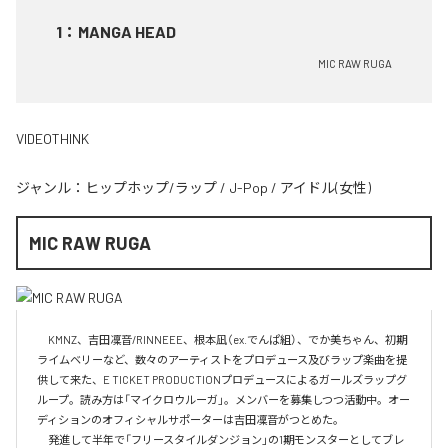
1
：
MANGA HEAD
MIC RAW RUGA
VIDEOTHINK
ジャンル：
ヒップホップ/ラップ
/
J-Pop
/
アイドル(女性)
MIC RAW RUGA
　KMNZ、吉田凜音/RINNEEE、根本凪（ex.でんぱ組）、でか美ちゃん、初期
ライムベリーなど、数々のアーティストをプロデュース及びラップ楽曲を提
供して来た、E TICKET PRODUCTIONプロデュースによるガールズラップグ
ループ。読み方は「マイクロウルーガ」。メンバーを募集しつつ活動中。オー
ディションのオフィシャルサポーターは吉田凜音がつとめた。

　発進して半年で「フリースタイルダンジョン」の1期モンスターとしてブレ