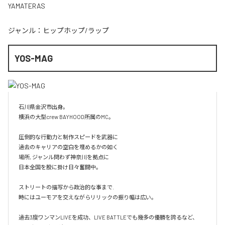
YAMATERAS
ジャンル：
ヒップホップ/ラップ
YOS-MAG
石川県金沢市出身。

横浜の大型crew BAYHOOD所属のMC。

圧倒的な行動力と制作スピードを武器に

過去のキャリアの空白を埋めるかの如く

場所, ジャンル問わず神奈川を拠点に

日本全国を股に掛け日々奮闘中。

ストリートの描写から政治的な事まで.

時にはユーモアを交えながらリリックの振り幅は広い。

過去3度ワンマンLIVEを成功、LIVE BATTLEでも幾多の優勝を誇るなど、