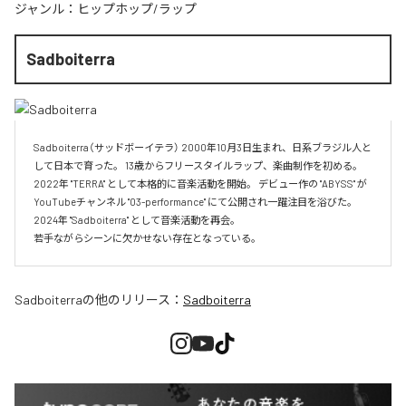
ジャンル：
ヒップホップ/ラップ
Sadboiterra
Sadboiterra（サッドボーイテラ） 2000年10月3日生まれ、日系ブラジル人と
して日本で育った。 13歳からフリースタイルラップ、楽曲制作を初める。 
2022年 "TERRA" として本格的に音楽活動を開始。 デビュー作の "ABYSS" が
YouTubeチャンネル "03-performance" にて公開され一躍注目を浴びた。 
2024年 "Sadboiterra" として音楽活動を再会。

若手ながらシーンに欠かせない存在となっている。
Sadboiterra
の他のリリース：
Sadboiterra