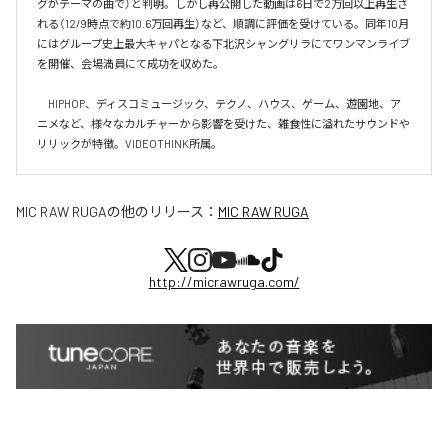
グがテーマの曲で）と判明。しかし再公開した動画は6日で2万回以上再生さ
れる（12/9時点で約10.6万回再生）など、順調に評価を受けている。同年10月
にはグループ史上最大キャパとなる下北沢シャングリラにてワンマンライブ
を開催、会場満員にて成功を収めた。

　HIPHOP、ディスコミュージック、テクノ、ハウス、ゲーム、遊園地、ア
ニメなど、様々なカルチャーから影響を受けた、雑食性に溢れたサウンドや
リリックが特徴。VIDEOTHINK所属。
MIC RAW RUGA
の他のリリース：
MIC RAW RUGA
http://micrawruga.com/