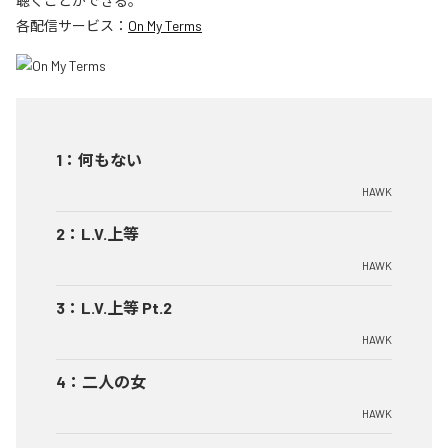
聴くことができる。
各配信サービス：
On My Terms
1
：
何もない
HAWK
2
：
L.V.上等
HAWK
3
：
L.V.上等 Pt.2
HAWK
4
：
二人の女
HAWK