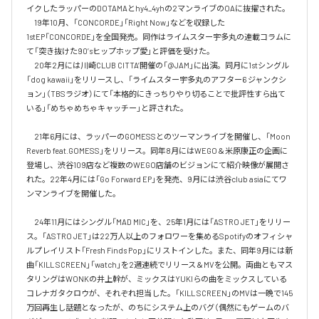
イクしたラッパーのDOTAMAとhy4_4yhの2マンライブのOAに抜擢された。

　19年10月、「CONCORDE」「Right Now」などを収録した
1stEP「CONCORDE」を全国発売。同作はライムスター宇多丸の連載コラムに
て「突き抜けた90’sヒップホップ愛」と評価を受けた。

　20年2月には川崎CLUB CITTA’開催の「@JAM」に出演。同月に1stシングル
「dog kawaii」をリリースし、「ライムスター宇多丸のアフター6 ジャンクシ
ョン」（TBSラジオ）にて「本格的にきっちりやり切ることで批評性すら出て
いる」「めちゃめちゃキャッチー」と評された。

　21年6月には、ラッパーのGOMESSとのツーマンライブを開催し、「Moon 
Reverb feat.GOMESS」をリリース。同年8月にはWEGO＆米原康正の企画に
登場し、渋谷109店など複数のWEGO店舗のビジョンにて紹介映像が展開さ
れた。22年4月には「Go Forward EP」を発売、9月には渋谷club asiaにてワ
ンマンライブを開催した。

　24年11月にはシングル「MAD MIC」を、25年1月には「ASTRO JET」をリリー
ス。「ASTRO JET」は22万人以上のフォロワーを集めるSpotifyのオフィシャ
ルプレイリスト「Fresh Finds Pop」にリストインした。また、同年9月には新
曲「KILL SCREEN」「watch」を2週連続でリリース＆MVを公開。両曲ともマス
タリングはWONKの井上幹が、ミックスはYUKIらの曲をミックスしている
コレナガタクロウが、それぞれ担当した。「KILL SCREEN」のMVは一晩で145
万回再生し話題となったが、のちにシステム上のバグ（偶然にもゲームのバ