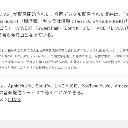
の「L.I.V.S.」が配信開始された。今回デジタル配信された楽曲は、「Sinn
 Da Bullshit」「履歴書」「ギャラは倍額で (feat. OJIBAH & BRON-K)」「
「ゴミ」「HARVEST」「Sweet Pain」「Don't Kill UR...」「VICE」「L.I
を含む全13曲となっている。
、自分のこれまでの人生と未来を改めて考え直したタイミングに「Life Is Very Short」
の「L.I.V.S.」はLife Is Very Shortの頭文字を取ったものである。今作は本来、NORIK
だった作品であり、予定より早く出所が叶った為、お蔵入りになりそうだったが聴きたいと
リースが決定したキャリア12枚目のアルバムとなってる。
」は、
Apple Music
、
Spotify
、
LINE MUSIC
、
YouTube Music
、
Amazo
の音楽配信サービスで聴くことができる。
ス：
L.I.V.S.