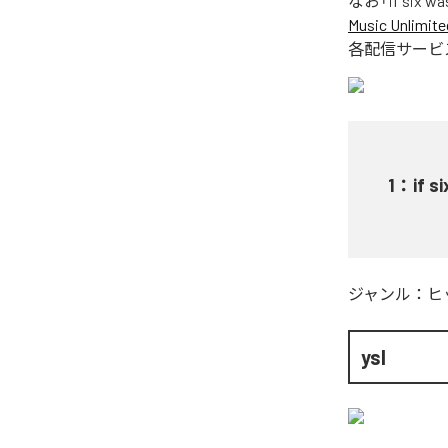
なお「
if six wa
Music Unlimite
各配信サービ
1
：
if s
ジャンル：
ヒ
ysl