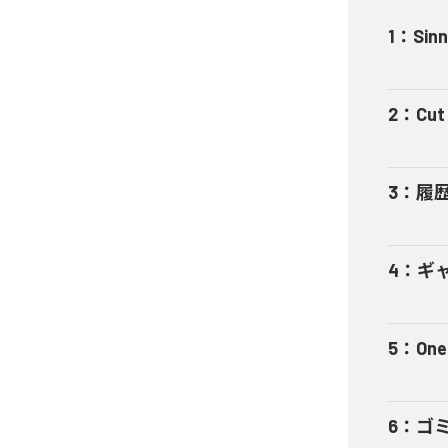
1
：
Sinn
2
：
Cut 
3
：
履
4
：
ギャ
5
：
One
6
：
ゴ