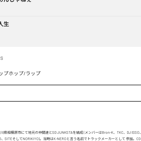
人生
DS
ップホップ/ラップ


川県相模原市にて地元の仲間達とSD JUNKSTAを結成 (メンバーはBron-K、TKC、DJ ISSO
FLO、SITEそしてNORIKIYO)。当時はK-NEROと言う名前でトラックメーカーとして 参加。C