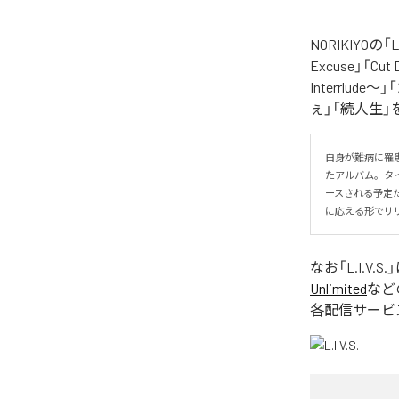
NORIKIYO
Excuse」「Cut
Interrlude～」
ぇ」「続人生」
自身が難病に罹患し
たアルバム。タイトル
ースされる予定
に応える形でリ
なお「
L.I.V.S.
Unlimited
など
各配信サービ