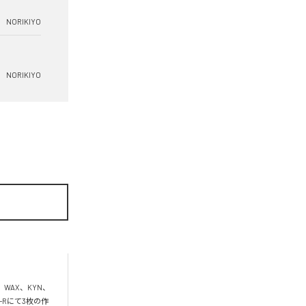
NORIKIYO
NORIKIYO
、WAX、KYN、
D-Rにて3枚の作