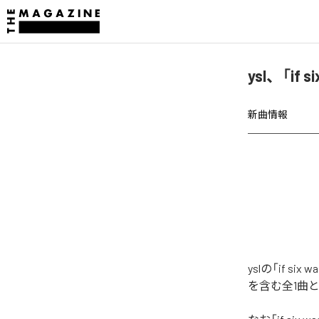
ysl、「if 
新曲情報
yslの「if s
を含む全1曲