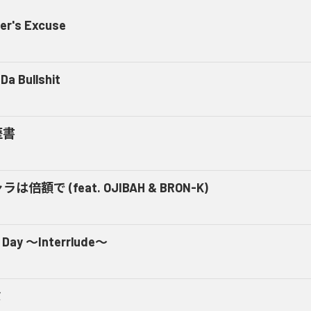
er's Excuse
Da Bullshit
歴書
ラは倍額で (feat. OJIBAH & BRON-K)
 Day ～Interrlude～
ミ