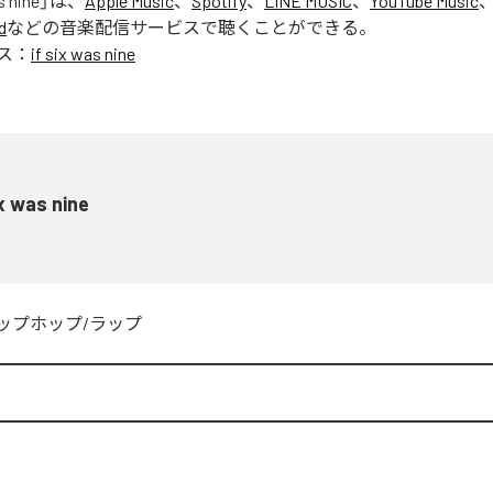
s nine
」は、
Apple Music
、
Spotify
、
LINE MUSIC
、
YouTube Music
d
などの音楽配信サービスで聴くことができる。
ス：
if six was nine
ix was nine
ップホップ/ラップ