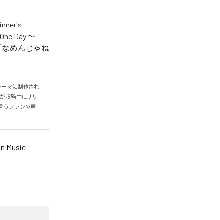
er's
One Day ～
.V.S.」「なめんじゃね
をテーマに制作され
IYOが収監中にリリ
言うファンの声
n Music