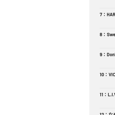
7
：
HA
8
：
Swe
9
：
Don'
10
：
VI
11
：
L.I.
12
：
な