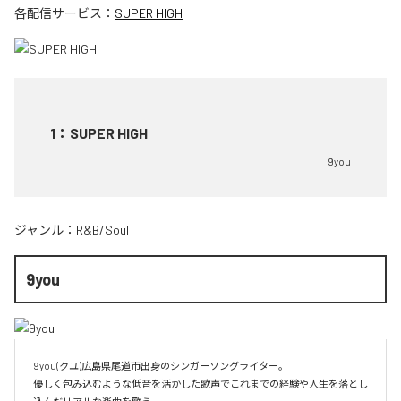
各配信サービス：
SUPER HIGH
1
：
SUPER HIGH
9you
ジャンル：
R&B/Soul
9you
9you(クユ)広島県尾道市出身のシンガーソングライター。

優しく包み込むような低音を活かした歌声でこれまでの経験や人生を落とし