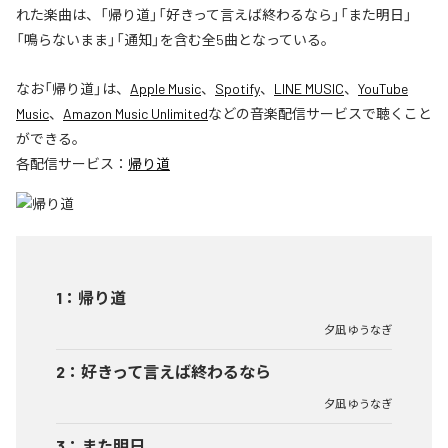
れた楽曲は、「帰り道」「好きって言えば終わるなら」「また明日」
「鳴らないまま」「通知」を含む全5曲となっている。
なお「
帰り道
」は、
Apple Music
、
Spotify
、
LINE MUSIC
、
YouTube
Music
、
Amazon Music Unlimited
などの音楽配信サービスで聴くこと
ができる。
各配信サービス：
帰り道
1
：
帰り道
夕凪 ゆうなぎ
2
：
好きって言えば終わるなら
夕凪 ゆうなぎ
3
：
また明日