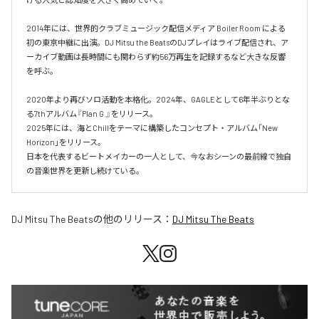
2014年には、世界的クラブミュージック配信メディア Boiler Room による
初の東京中継に出演。DJ Mitsu the BeatsのDJプレイはライブ配信され、ア
ーカイブ動画は長時間にも関わらず約56万再生を記録するなど大きな反響
を呼ぶ。

2020年より再びソロ活動を本格化。2024年、GAGLEとして6年半ぶりとな
る7thアルバム『Plan G.』をリリース。

2025年には、海とChillをテーマに構築したコンセプト・アルバム「New 
Horizon」をリリース。

日本を代表するビートメイカーの一人として、今なおシーンの最前線で独自
の音楽世界を更新し続けている。
DJ Mitsu The Beats
の他のリリース：
DJ Mitsu The Beats