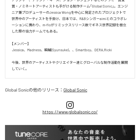
賞・ノミネートアーティストも手がける制作チーム「Global Sonic」。エンジ
ニア兼プロデューサーのJessica Wongを中心に発足されたプロジェクトで
世界中のアーティストを手掛け、日本では、R&Bシンガーaimiとのコラボレ
ーションに携わり、m-floがリミックスリリース数でギネス世界記録を樹立
した際の協力チームでもある。

【メンバー】

 Jessica、Madness、瞬輔(Syunsuke)、、Smartboy、DERA,Ricki

今後、世界のアーティストやクリエイター達とグローバルな制作活動を展開
していく。
Global Sonic
の他のリリース：
Global Sonic
https://www.globalsonic.co/