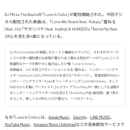
DJ Mitsu The Beatsの「Love In Color」が配信開始された。今回デジ
タル配信された楽曲は、「Love We Share (feat. Roka)」「重ねる
(feat. iri)」「サガリバナ (feat. kojikoji & HUNGER)」「Butterfly (feat.
ZIN)」を含む全4曲となっている。
DJ Mitsu the Beatsの卓越したビートと繊細なサウンドに、それぞれのアーテ
ィストが持つ個性豊かな表現が重なり合う異なる色彩が一つの「Love」という
普遍的なテーマを鮮やかに描き出したEP集 『Love In Color』。

収録曲は、iriとの初コラボレーションとなる「重ねる」、シンガー・ソングラ
イターkojikojiとGAGLEのHUNGERを迎えた「サガリバナ」、新進気鋭のR&Bシ
ンガー・ソングライターRokaをフィーチャーした「Love We Share」、そして
R&B/SOULを軸にアーティストコレクティブ「Soulflex」の一員としても活動す
るシンガー・ソングライターZINを迎えた「Butterfly」の全4曲収録。違う色だ
からこそ、美しくも4作のLOVEが重なり、一つのアートに。
なお「
Love In Color
」は、
Apple Music
、
Spotify
、
LINE MUSIC
、
YouTube Music
、
Amazon Music Unlimited
などの音楽配信サービスで