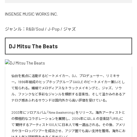
INSENSE MUSIC WORKS INC.
ジャンル：
R&B/Soul
/
J-Pop
/
ジャズ
DJ Mitsu The Beats
仙台を拠点に活動するビートメイカー、DJ、プロデューサー、リミキサ
ー。1996年結成のヒップホップグループ GAGLE のビートメイカー兼DJとし
て知られる。繊細でメロディアスなトラックメイキングと、ジャズ、ソウ
ル、ファンクなど多彩なジャンルを横断する音楽性、そして温かみのあるア
ナログ感あふれるサウンドは国内外から高い評価を受けている。

2003年にソロアルバム『New Awakening』をリリース。海外アーティストと
の積極的なコラボレーションを展開し、2004年にはL.A.の音楽誌「URB」に
て“期待するアーティスト100人”に日本人で唯一選出される。その後、アメリ
カやヨーロッパツアーを成功させ、アジア圏でも高い支持を獲得。海外にお
ける人気と認知度を大きく高めていく。
