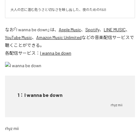
大人の恋に潜む危うさと切なさを映し出した、夜のためのR&B
なお「
I wanna be down
」は、
Apple Music
、
Spotify
、
LINE MUSIC
、
YouTube Music
、
Amazon Music Unlimited
などの音楽配信サービスで
聴くことができる。
各配信サービス：
I wanna be down
1
：
I wanna be down
rhyz mii
rhyz mii