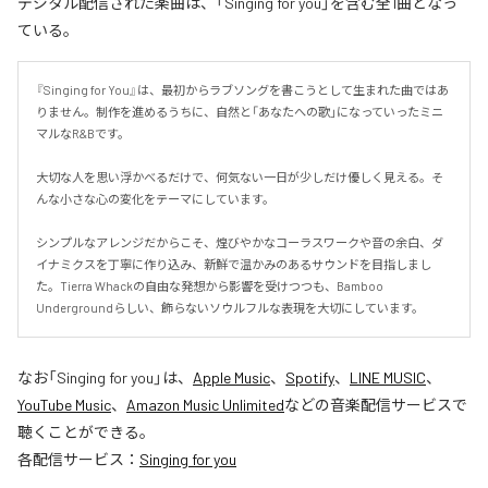
デジタル配信された楽曲は、「Singing for you」を含む全1曲となっ
ている。
『Singing for You』は、最初からラブソングを書こうとして生まれた曲ではあ
りません。制作を進めるうちに、自然と「あなたへの歌」になっていったミニ
マルなR&Bです。

大切な人を思い浮かべるだけで、何気ない一日が少しだけ優しく見える。そ
んな小さな心の変化をテーマにしています。

シンプルなアレンジだからこそ、煌びやかなコーラスワークや音の余白、ダ
イナミクスを丁寧に作り込み、新鮮で温かみのあるサウンドを目指しまし
た。Tierra Whackの自由な発想から影響を受けつつも、Bamboo 
Undergroundらしい、飾らないソウルフルな表現を大切にしています。
なお「
Singing for you
」は、
Apple Music
、
Spotify
、
LINE MUSIC
、
YouTube Music
、
Amazon Music Unlimited
などの音楽配信サービスで
聴くことができる。
各配信サービス：
Singing for you