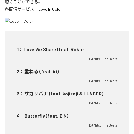
聴くことができる。
各配信サービス：
Love In Color
1
：
Love We Share (feat. Roka)
DJ Mitsu The Beats
2
：
重ねる (feat. iri)
DJ Mitsu The Beats
3
：
サガリバナ (feat. kojikoji & HUNGER)
DJ Mitsu The Beats
4
：
Butterfly (feat. ZIN)
DJ Mitsu The Beats