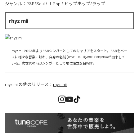
ジャンル：
R&B/Soul
/
J-Pop
/
ヒップホップ/ラップ
rhyz mii
rhyz mii 2023年よりR&Bシンガーとしてのキャリアをスタート。R&Bをベー
スに様々な音楽に触れ、自身の名前（rhyz　mii)もR&Bのrhythmが由来して
いる。次世代のR&Bシンガーとして地位確立を目指す。
rhyz mii
の他のリリース：
rhyz mii