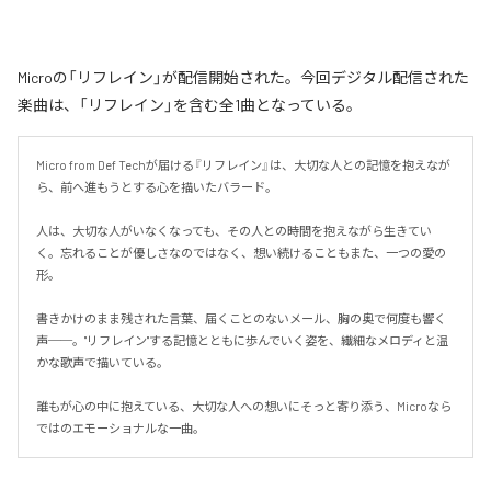
Microの「リフレイン」が配信開始された。今回デジタル配信された
楽曲は、「リフレイン」を含む全1曲となっている。
Micro from Def Techが届ける『リフレイン』は、大切な人との記憶を抱えなが
ら、前へ進もうとする心を描いたバラード。

人は、大切な人がいなくなっても、その人との時間を抱えながら生きてい
く。忘れることが優しさなのではなく、想い続けることもまた、一つの愛の
形。

書きかけのまま残された言葉、届くことのないメール、胸の奥で何度も響く
声──。"リフレイン"する記憶とともに歩んでいく姿を、繊細なメロディと温
かな歌声で描いている。

誰もが心の中に抱えている、大切な人への想いにそっと寄り添う、Microなら
ではのエモーショナルな一曲。