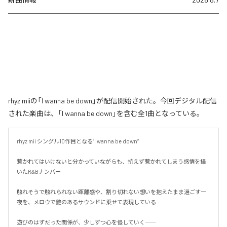
rhyz miiの「I wanna be down」が配信開始された。今回デジタル配信
された楽曲は、「I wanna be down」を含む全1曲となっている。
rhyz mii シングル10作目となる”I wanna be down”

惹かれてはいけないと分かっていながらも、抗えず惹かれてしまう感情を描
いたR&Bナンバー

触れそうで触れられない距離感や、割り切れない想いを抱えたまま過ごす一
夜を、メロウで艶のあるサウンドに乗せて表現している

遊びのはずだった関係が、少しずつ心を侵していく――
