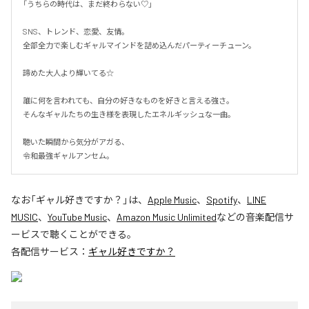
「うちらの時代は、まだ終わらない♡」

SNS、トレンド、恋愛、友情。

全部全力で楽しむギャルマインドを詰め込んだパーティーチューン。

諦めた大人より輝いてる☆

誰に何を言われても、自分の好きなものを好きと言える強さ。

そんなギャルたちの生き様を表現したエネルギッシュな一曲。

聴いた瞬間から気分がアガる、

令和最強ギャルアンセム。
なお「
ギャル好きですか？
」は、
Apple Music
、
Spotify
、
LINE
MUSIC
、
YouTube Music
、
Amazon Music Unlimited
などの音楽配信サ
ービスで聴くことができる。
各配信サービス：
ギャル好きですか？