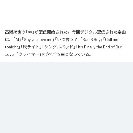
高瀬統也の「∞」が配信開始された。今回デジタル配信された楽曲
は、「AI」「Say you love me」「いつ言う？」「Bad B Boy」「Call me
tonight」「灰ライト」「シングルバッド」「It’s Finally the End of Our
Love」「クライマー」を含む全9曲となっている。
なお「
∞
」は、
Apple Music
、
Spotify
、
LINE MUSIC
、
YouTube Music
、
Amazon Music Unlimited
などの音楽配信サービスで聴くことができ
る。
各配信サービス：
∞
1
：
AI