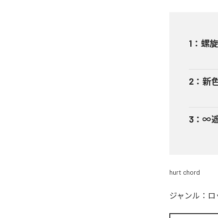
1
：
螺
2
：
新
3
：
∞
hurt chord
ジャンル：
ロ