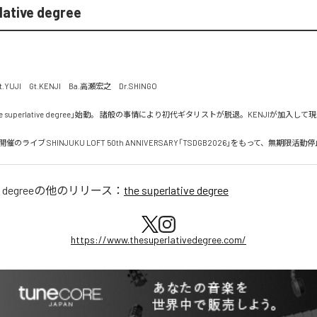
lative degree
YUJI　Gt.KENJI　Ba.高瀬宏之　Dr.SHINGO

the superlative degree」始動。 諸般の事情により初代ギタリストが脱退。KENJIが加入し
開催のライブ SHINJUKU LOFT 50th ANNIVERSARY「TSDGB2026」をもって、無期限活
e degree
の他のリリース：
the superlative degree
https://www.thesuperlativedegree.com/