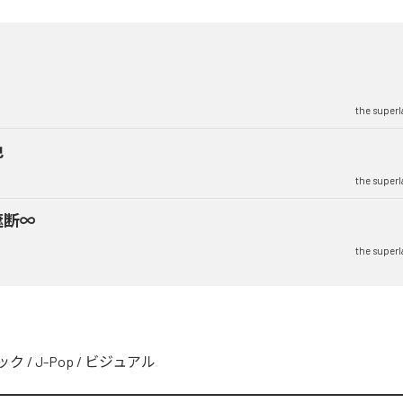
旋
the superl
色
the superl
遮断∞
the superl
ック
/
J-Pop
/
ビジュアル