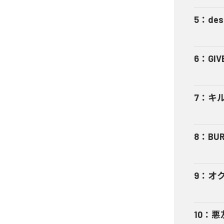
5
：
des
6
：
GIV
7
：
キ
8
：
BUR
9
：
オ
10
：
悪