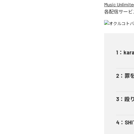
Music Unlimite
各配信サービ
1
：
kar
2
：
罪
3
：
殴
4
：
SHI