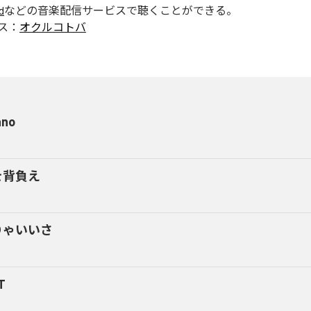
d
などの音楽配信サービスで聴くことができる。
ス：
オクルコトバ
ano
を背負え
りゃいいさ
T