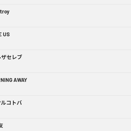
troy
E US
ルザセレブ
NING AWAY
クルコトバ
友