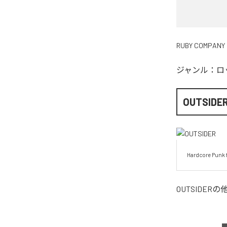
RUBY COMPANY
ジャンル：
ロ
OUTSIDE
Hardcore Punk 
OUTSIDER
の