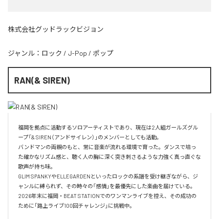
株式会社グッドラックビジョン
ジャンル：
ロック
/
J-Pop
/
ポップ
RAN(& SIREN)
福岡を拠点に活動するソロアーティストであり、現在は2人組ガールズグル
ープ「& SIREN（アンドサイレン）」のメンバーとしても活動。

バンドマンの両親のもと、常に音楽が流れる環境で育った。ダンスで培っ
た確かなリズム感と、聴く人の胸に深く突き刺さるような力強く真っ直ぐな
歌声が持ち味。

GLIM SPANKYやELLEGARDENといったロックの系譜を受け継ぎながら、ジ
ャンルに縛られず、その時々の「感情」を最優先にした楽曲を届けている。

2026年末に福岡・BEAT STATIONでのワンマンライブを控え、その成功の
ために「路上ライブ100回チャレンジ」に挑戦中。