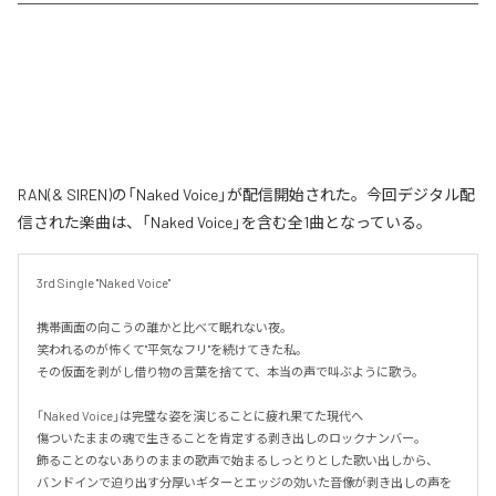
RAN(& SIREN)の「Naked Voice」が配信開始された。今回デジタル配
信された楽曲は、「Naked Voice」を含む全1曲となっている。
3rd Single "Naked Voice"

携帯画面の向こうの誰かと比べて眠れない夜。

笑われるのが怖くて"平気なフリ"を続けてきた私。

その仮面を剥がし借り物の言葉を捨てて、本当の声で叫ぶように歌う。

「Naked Voice」は完璧な姿を演じることに疲れ果てた現代へ

傷ついたままの魂で生きることを肯定する剥き出しのロックナンバー。

飾ることのないありのままの歌声で始まるしっとりとした歌い出しから、

バンドインで迫り出す分厚いギターとエッジの効いた音像が剥き出しの声を