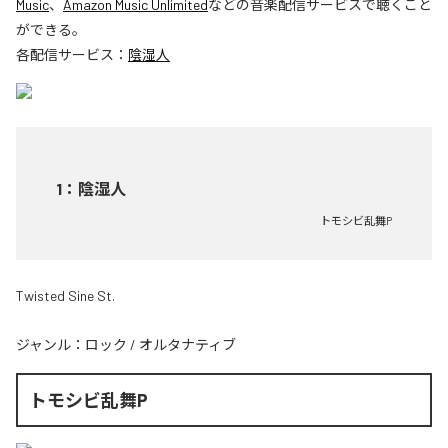
Music
、
Amazon Music Unlimited
などの音楽配信サービスで聴くこと
ができる。
各配信サービス：
陰湿人
1
：
陰湿人
トモシビ乱舞P
Twisted Sine St.
ジャンル：
ロック
/
オルタナティブ
トモシビ乱舞P