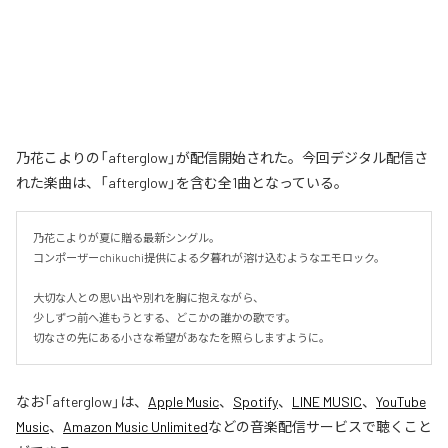
乃花こよりの「afterglow」が配信開始された。今回デジタル配信さ
れた楽曲は、「afterglow」を含む全1曲となっている。
乃花こよりが夏に贈る最新シングル。

コンポーザーchikuchi提供による夕暮れが溶け込むようなエモロック。

大切な人との思い出や別れを胸に抱えながら、

少しずつ前へ進もうとする、どこかの誰かの歌です。

切なさの先にある小さな希望があなたを照らしますように。
なお「
afterglow
」は、
Apple Music
、
Spotify
、
LINE MUSIC
、
YouTube
Music
、
Amazon Music Unlimited
などの音楽配信サービスで聴くこと