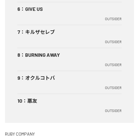
6
：
GIVE US
OUTSIDER
7
：
キルザセレブ
OUTSIDER
8
：
BURNING AWAY
OUTSIDER
9
：
オクルコトバ
OUTSIDER
10
：
悪友
OUTSIDER
RUBY COMPANY