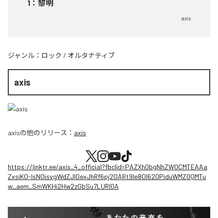
1
：
黎明
axis
ジャンル：
ロック
/
オルタナティブ
axis
axis
の他のリリース：
axis
https://linktr.ee/axis_4_official?fbclid=PAZXh0bgNhZW0CMTEAAa
ZxsiKO-IsNOisvgWdZJIGexJhRf6pj2OARt9le8OI620PiduWMZ0QMTu
w_aem_SmWKHi2Hw2zGbSu7LURI0A