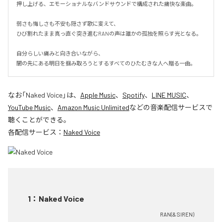
押し上げる、エモーショナルなバンドサウンドで構成された痛快な楽曲。

弱さも悔しさも不安も隠さず歌に変えて、

ひび割れたまま真っ直ぐ突き進むRANの声は誰かの孤独を照らす光となる。

自分らしい痛みと向き合いながら、

闇の先にある明日を掴み取ろうとするすべてのひたむきな人へ贈る一曲。
なお「
Naked Voice
」は、
Apple Music
、
Spotify
、
LINE MUSIC
、
YouTube Music
、
Amazon Music Unlimited
などの音楽配信サービスで
聴くことができる。
各配信サービス：
Naked Voice
1
：
Naked Voice
RAN(& SIREN)