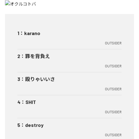
1
：
karano
OUTSIDER
2
：
罪を背負え
OUTSIDER
3
：
殴りゃいいさ
OUTSIDER
4
：
SHIT
OUTSIDER
5
：
destroy
OUTSIDER