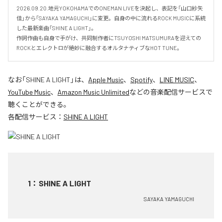
2026.09.20.地元YOKOHAMAでのONEMAN LIVEを決起し、表記を「山口紗矢
佳」から「SAYAKA YAMAGUCHI」に変更。自身の中に流れるROCK MUSICに系統
した最新楽曲「SHINE A LIGHT」。

作詞作曲も自身で手がけ、共同制作者にTSUYOSHI MATSUMURAを迎えての
ROCKとエレクトロが絶妙に融合するオルタナティブなHOT TUNE。
なお「
SHINE A LIGHT
」は、
Apple Music
、
Spotify
、
LINE MUSIC
、
YouTube Music
、
Amazon Music Unlimited
などの音楽配信サービスで
聴くことができる。
各配信サービス：
SHINE A LIGHT
1
：
SHINE A LIGHT
SAYAKA YAMAGUCHI