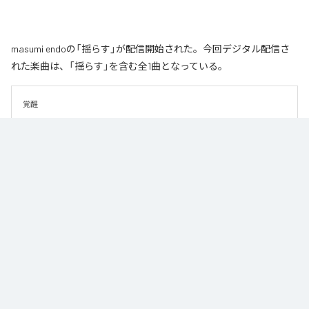
masumi endoの「揺らす」が配信開始された。今回デジタル配信さ
れた楽曲は、「揺らす」を含む全1曲となっている。
覚醒
なお「
揺らす
」は、
Apple Music
、
Spotify
、
LINE MUSIC
、
YouTube
Music
、
Amazon Music Unlimited
などの音楽配信サービスで聴くこと
ができる。
各配信サービス：
揺らす
1
：
揺らす