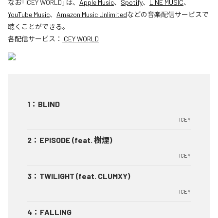
なお「
ICEY WORLD
」は、
Apple Music
、
Spotify
、
LINE MUSIC
、
YouTube Music
、
Amazon Music Unlimited
などの音楽配信サービスで
聴くことができる。
各配信サービス：
ICEY WORLD
1
：
BLIND
ICEY
2
：
EPISODE (feat. 樹煙)
ICEY
3
：
TWILIGHT (feat. CLUMXY)
ICEY
4
：
FALLING