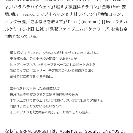
ょ」「ハラハラハイウェイ」「燃えよ家庭科ドラゴン」「金眼 (feat. 安
穏, 嘯, mirrasikk, ラップするマン & 肉林ライアン)」「令和ロマンテ
ィック伝説」「さよならを教えて」「Enter [ [noreturn] ] [feat. ラミカ
ルケミコ & 小野 仁誠]」「駒繋ファイブエム」「ケツワープ」を含む全
11曲となっている。
勇太郎/さくらい/でにろうの3人組「セキゼン」の1stアルバム。

東京都出身、公立小学校の同級生である3人が

ヒップホップ/グリッチホップをベースにしたビートの上を

歌にラップにポエトリー…予定調和のない公園遊びの如く

縦横無尽に遊びまくる全11曲。

三十代を迎え再会した幼馴染3人が

毎月地元の格安カラオケに録音機材を持ち込み

半年以上かけて作り上げた「ETERNAL SUNSET(永遠の夕焼け)」。

門限はまだまだ来ないみたいなので

そこのアナタも「放課後の続き」を、お暇でしたら是非。
なお「
ETERNAL SUNSET
」は、
Apple Music
、
Spotify
、
LINE MUSIC
、