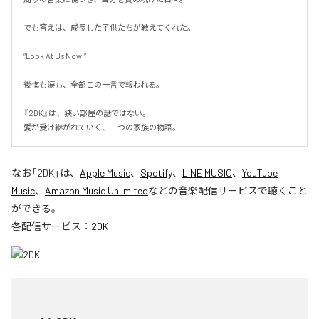
でも答えは、成長した子供たちが教えてくれた。

“Look At Us Now.”

後悔も涙も、全部この一言で報われる。

『2DK』は、狭い部屋の話ではない。

愛が受け継がれていく、一つの家族の物語。
なお「
2DK
」は、
Apple Music
、
Spotify
、
LINE MUSIC
、
YouTube
Music
、
Amazon Music Unlimited
などの音楽配信サービスで聴くこと
ができる。
各配信サービス：
2DK