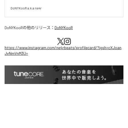
DoNYKooR a.k.a ne4r
DoNYKooR
の他のリリース：
DoNYKooR
https://www.instagram.com/ne4rbeats/profilecard/?igsh=cXJoan
JvNmVnM3U=