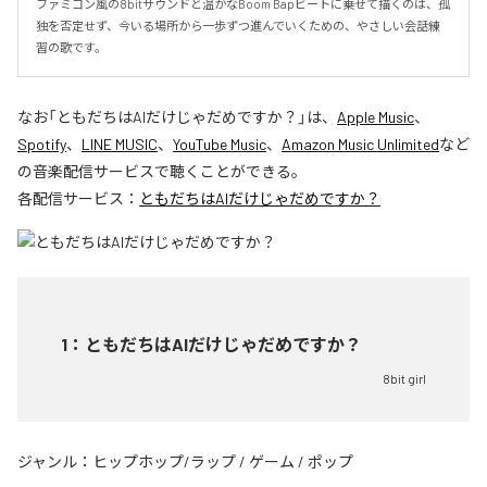
ファミコン風の8bitサウンドと温かなBoom Bapビートに乗せて描くのは、孤
独を否定せず、今いる場所から一歩ずつ進んでいくための、やさしい会話練
習の歌です。
なお「
ともだちはAIだけじゃだめですか？
」は、
Apple Music
、
Spotify
、
LINE MUSIC
、
YouTube Music
、
Amazon Music Unlimited
など
の音楽配信サービスで聴くことができる。
各配信サービス：
ともだちはAIだけじゃだめですか？
1
：
ともだちはAIだけじゃだめですか？
8bit girl
ジャンル：
ヒップホップ/ラップ
/
ゲーム
/
ポップ