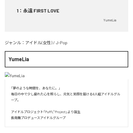
1
：
永遠 FIRST LOVE
YumeLia
ジャンル：
アイドル(女性)
/
J-Pop
YumeLia
「夢のような時間を、あなたに。」

毎日の中で少し疲れた心を照らし、元気と笑顔を届ける6人組アイドルグル
ープ。

アイドルプロジェクト「Puff'L³ Project」より誕生

長南舞プロデュースアイドルグループ