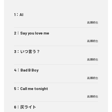
1
：
AI
高瀬統也
2
：
Say you love me
高瀬統也
3
：
いつ言う？
高瀬統也
4
：
Bad B Boy
高瀬統也
5
：
Call me tonight
高瀬統也
6
：
灰ライト