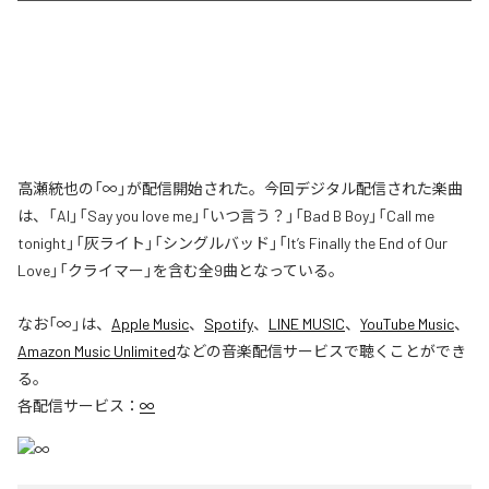
高瀬統也の「∞」が配信開始された。今回デジタル配信された楽曲
は、「AI」「Say you love me」「いつ言う？」「Bad B Boy」「Call me
tonight」「灰ライト」「シングルバッド」「It’s Finally the End of Our
Love」「クライマー」を含む全9曲となっている。
なお「
∞
」は、
Apple Music
、
Spotify
、
LINE MUSIC
、
YouTube Music
、
Amazon Music Unlimited
などの音楽配信サービスで聴くことができ
る。
各配信サービス：
∞