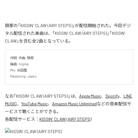
鎖那の「KISSIN' CLAW (AIRY STEPS)」が配信開始された。今回デジ
タル配信された楽曲は、「KISSIN' CLAW (AIRY STEPS)」「KISSIN'
CLAW」を含む全2曲となっている。
作詞, 作曲: 鎖那

編曲: higma

Mix: 米田聖

Mastering: utako
なお「
KISSIN' CLAW (AIRY STEPS)
」は、
Apple Music
、
Spotify
、
LINE
MUSIC
、
YouTube Music
、
Amazon Music Unlimited
などの音楽配信サ
ービスで聴くことができる。
各配信サービス：
KISSIN' CLAW (AIRY STEPS)