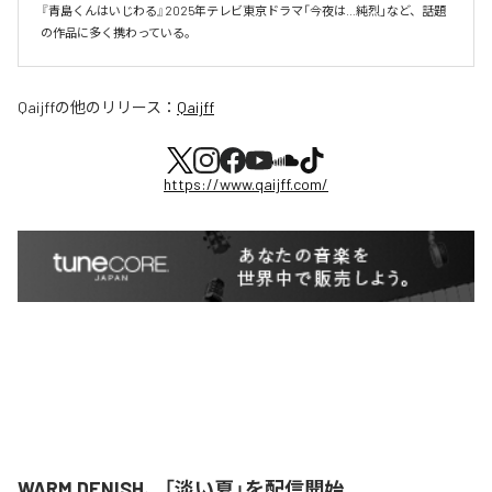
『青島くんはいじわる』2025年テレビ東京ドラマ「今夜は…純烈」など、話題
の作品に多く携わっている。
Qaijff
の他のリリース：
Qaijff
https://www.qaijff.com/
WARM DENISH、「淡い夏」を配信開始