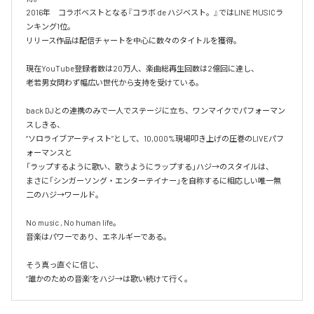
2016年　コラボベストとなる『コラボ de ハジベスト。』ではLINE MUSICラ
ンキング1位。

リリース作品は配信チャートを中心に数々のタイトルを獲得。

現在YouTube登録者数は20万人、楽曲総再生回数は2億回に達し、

老若男女問わず幅広い世代から支持を受けている。 

back DJとの連携のみで一人でステージに立ち、ワンマイクでパフォーマン
スしきる、

“ソロライブアーティスト”として、10,000%現場叩き上げの圧巻のLIVEパフ
ォーマンスと

「ラップするように歌い、歌うようにラップする」ハジ→のスタイルは、

まさに「シンガーソング・エンターテイナー」を自称するに相応しい唯一無
二のハジ→ワールド。

No music , No human life。

音楽はパワーであり、エネルギーである。

そう真っ直ぐに信じ、
