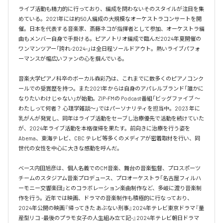
ライブ活動も精力的に行っており、編成を問わないそのスタイルが注目を集
めている。2021年には約50人編成の大規模なオーケストラコンサートを開
催。日本を代表する音楽家、斎藤ネコが指揮者として参加、オーケストラ編
曲もメンバー自身で手掛ける。ピアノトリオ編成で臨んだ2024年夏開催の
ワンマンツアー「誇れ-2024-」は全日程ソールドアウト。熱いライブパフォ
ーマンスが幅広いファンの心を掴んでいる。

音楽大学ピアノ科卒のボーカル森彩乃は、これまでに数多くのピアノコンク
ールでの受賞歴を持つ。また2021年からは自身のアパレルブランド「誰かに
なりたいわけじゃない」が始動。ZIP-FMの Podcast番組「ビッグファイブ 〜
わたしって何者？ 心理学雑談〜」ではパーソナリティを担当中。2023 年に
乳がんが発覚し、同年はライブ活動をセーブし治療優先で活動を続けていた
が、2024年ライブ活動を本格復帰を果たす。前向きに治療を行う姿を
Abema、東海テレビ、CBC テレビ等多くのメディアが密着取材を行い、同
世代の女性を中心に大きな感動を呼んだ。

ベース内田旭彦は、個人名義でのCM音楽、舞台の音楽監督、プロスポーツ
チームのスタジアム音楽プロデュース、プロオーケストラ「名古屋フィルハ
ーモニー交響楽団」とのコラボレーション楽曲制作など、多岐に渡り音楽制
作を行う。近年では映画、ドラマの音楽制作も積極的に行なっており、
2024年公開の映画『帰ってきた あぶない刑事』2024年テレビ東京ドラマ『量
産型リコ -最後のプラモ女子の人生組み立て記-』2024年テレビ朝日ドラマ