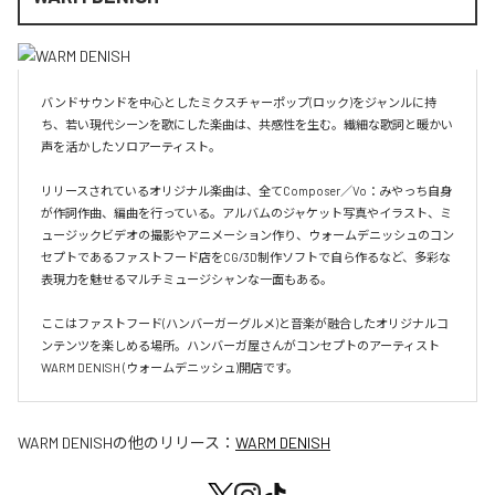
バンドサウンドを中心としたミクスチャーポップ(ロック)をジャンルに持
ち、若い現代シーンを歌にした楽曲は、共感性を生む。繊細な歌詞と暖かい
声を活かしたソロアーティスト。

リリースされているオリジナル楽曲は、全てComposer／Vo：みやっち自身
が作詞作曲、編曲を行っている。アルバムのジャケット写真やイラスト、ミ
ュージックビデオの撮影やアニメーション作り、ウォームデニッシュのコン
セプトであるファストフード店をCG/3D制作ソフトで自ら作るなど、多彩な
表現力を魅せるマルチミュージシャンな一面もある。

ここはファストフード(ハンバーガーグルメ)と音楽が融合したオリジナルコ
ンテンツを楽しめる場所。ハンバーガ屋さんがコンセプトのアーティスト
WARM DENISH (ウォームデニッシュ)開店です。
WARM DENISH
の他のリリース：
WARM DENISH