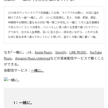
2018年のワンマンライブで初披露して以来、ライブでのみ歌い、大切に温め
続けてきた一曲「一緒に。」が、ついに初音源化。恋人、夫婦、家族、親友、
仲間――様々な関係に重なる大切な「唯一無二の存在」と一緒に “この人生を最期ま
で歩んでいく”という決意を、ハジ→らしい真っ直ぐな言葉で綴ったラブソン
グであり、壮大な人生賛歌。互いに支え合い、認め合いながら、これから先
も共に創る未来へ進んでゆこうという想いが、温かく力強く胸に響く一曲。
なお「
一緒に。
」は、
Apple Music
、
Spotify
、
LINE MUSIC
、
YouTube
Music
、
Amazon Music Unlimited
などの音楽配信サービスで聴くこと
ができる。
各配信サービス：
一緒に。
1
：
一緒に。