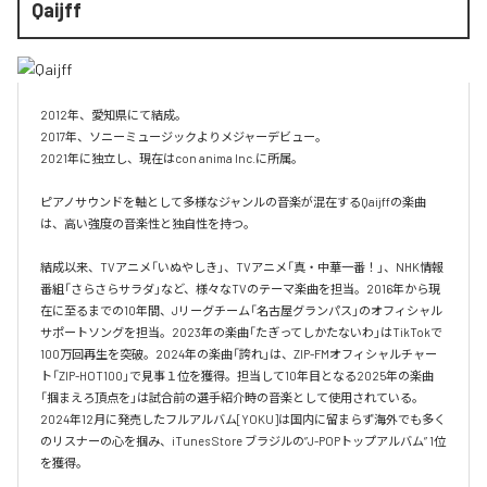
Qaijff
2012年、愛知県にて結成。

2017年、ソニーミュージックよりメジャーデビュー。

2021年に独立し、現在はcon anima Inc.に所属。

ピアノサウンドを軸として多様なジャンルの音楽が混在するQaijffの楽曲
は、高い強度の音楽性と独自性を持つ。

結成以来、TVアニメ「いぬやしき」、TVアニメ「真・中華一番！」、NHK情報
番組「さらさらサラダ」など、様々なTVのテーマ楽曲を担当。2016年から現
在に至るまでの10年間、Jリーグチーム「名古屋グランパス」のオフィシャル
サポートソングを担当。2023年の楽曲「たぎってしかたないわ」はTikTokで
100万回再生を突破。2024年の楽曲「誇れ」は、ZIP-FMオフィシャルチャー
ト「ZIP-HOT100」で見事１位を獲得。担当して10年目となる2025年の楽曲
「掴まえろ頂点を」は試合前の選手紹介時の音楽として使用されている。

2024年12月に発売したフルアルバム[YOKU]は国内に留まらず海外でも多く
のリスナーの心を掴み、iTunes Store ブラジルの”J-POPトップアルバム” 1位
を獲得。
