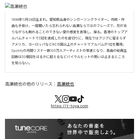
1996年11月26日生まれ。愛知県出身のシンガーソングライター。作詞・作
曲も手掛け、一度聞いたら忘れられない高瀬ならではのフレーズで、形があ
りながらも触れることのできない愛の感覚を表現し、操る。香港のトップア
ルバムチャートで3冠を達成したのを皮切りに、現在ではアジアに留まらず
アメリカ、ヨーロッパなど80カ国以上のチャートでアルバムが1位を獲得。
Spotifyの月間リスナー数100万人アーティストの常連となり、楽曲の総再生
回数は30億回をはるかに超えるなどバイラルヒットの勢いは止まるところ
を知らない。
高瀬統也
の他のリリース：
高瀬統也
https://t-toya.com