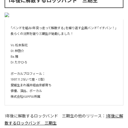
1年後に解散するロックバンド 三期生
「バンドを組み1年突っ走って解散する」を繰り返す企画バンド「イチバン！」

長らくの沈黙を破り三期生が始動しました！

Vo.松本梨花

Gt.林啓介

Ba.雅

Dr.たかひろ

ボーカルプロフィール：

1997.11.25(いて座・O型)

愛媛生まれ福井経由京都育ち

俳優、演出、ボーカル

株式会社KAMPAI所属
1年後に解散するロックバンド 三期生
の他のリリース：
1年後に解
散するロックバンド 三期生