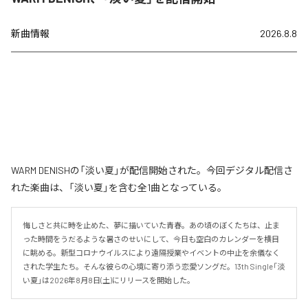
新曲情報
2026.8.8
WARM DENISHの「淡い夏」が配信開始された。今回デジタル配信さ
れた楽曲は、「淡い夏」を含む全1曲となっている。
悔しさと共に時を止めた、夢に描いていた青春。あの頃のぼくたちは、止ま
った時間をうだるような暑さのせいにして、今日も空白のカレンダーを横目
に眺める。新型コロナウイルスにより遠隔授業やイベントの中止を余儀なく
された学生たち。そんな彼らの心境に寄り添う恋愛ソングだ。13th Single「淡
い夏」は2026年8月8日(土)にリリースを開始した。