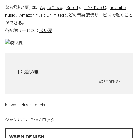
なお「
淡い夏
」は、
Apple Music
、
Spotify
、
LINE MUSIC
、
YouTube
Music
、
Amazon Music Unlimited
などの音楽配信サービスで聴くこと
ができる。
各配信サービス：
淡い夏
1
：
淡い夏
WARM DENISH
blowout Music Labels
ジャンル：
J-Pop
/
ロック
WARM DENISH