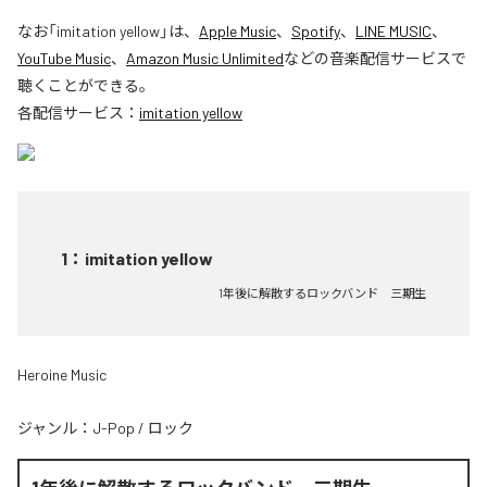
なお「
imitation yellow
」は、
Apple Music
、
Spotify
、
LINE MUSIC
、
YouTube Music
、
Amazon Music Unlimited
などの音楽配信サービスで
聴くことができる。
各配信サービス：
imitation yellow
1
：
imitation yellow
1年後に解散するロックバンド 三期生
Heroine Music
ジャンル：
J-Pop
/
ロック