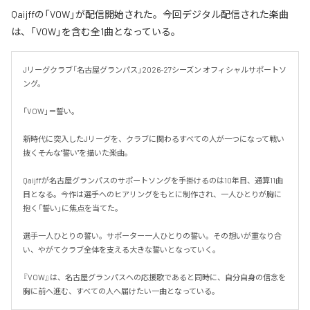
Qaijffの「VOW」が配信開始された。今回デジタル配信された楽曲
は、「VOW」を含む全1曲となっている。
Jリーグクラブ「名古屋グランパス」2026-27シーズン オフィシャルサポートソ
ング。

「VOW」＝誓い。

新時代に突入したJリーグを、クラブに関わるすべての人が一つになって戦い
抜く――そんな"誓い"を描いた楽曲。

Qaijffが名古屋グランパスのサポートソングを手掛けるのは10年目、通算11曲
目となる。今作は選手へのヒアリングをもとに制作され、一人ひとりが胸に
抱く「誓い」に焦点を当てた。

選手一人ひとりの誓い。サポーター一人ひとりの誓い。その想いが重なり合
い、やがてクラブ全体を支える大きな誓いとなっていく。

『VOW』は、名古屋グランパスへの応援歌であると同時に、自分自身の信念を
胸に前へ進む、すべての人へ届けたい一曲となっている。