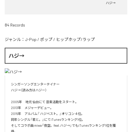
ハジ→
84 Records
ジャンル：
J-Pop
/
ポップ
/
ヒップホップ/ラップ
ハジ→
シンガーソングエンターテイナー

ハジ→（読み方はハジー）

2005年　地元 仙台にて 音楽活動をスタート。

2013年　メジャーデビュー。

2015年　アルバム『 ハジベスト。』オリコン４位。

同年シングル『君と。』にてiTunesランキング1位。

そしてコラボ曲 miwa『夜空。feat.ハジ→』でもiTunesランキング1位を獲
得。
