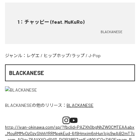
1
：
チャッピー (feat. MuKuRo)
BLACKANESE
ジャンル：
レゲエ
/
ヒップホップ/ラップ
/
J-Pop
BLACKANESE
BLACKANESE
の他のリリース：
BLACKANESE
http://ivan-okinawa.com/sp/?fbclid=PAZXh0bgNhZW0CMTEAAabx
_MouRMMvOzOzvShhhYRRMpekEud-6f9Hmxim6nHun1cjs9wAiB2mT7c
_aem_AQjg-Z6AIiXXOaPVl3_DiQP1j8P7anlEaWYUCQcZi6OFxnam_R