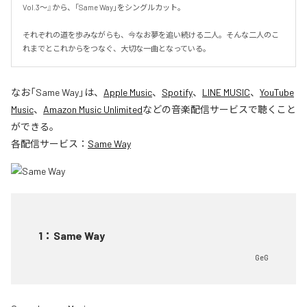
Vol.3～』から、「Same Way」をシングルカット。

それぞれの道を歩みながらも、今なお夢を追い続ける二人。そんな二人のこ
れまでとこれからをつなぐ、大切な一曲となっている。
なお「
Same Way
」は、
Apple Music
、
Spotify
、
LINE MUSIC
、
YouTube
Music
、
Amazon Music Unlimited
などの音楽配信サービスで聴くこと
ができる。
各配信サービス：
Same Way
1
：
Same Way
GeG