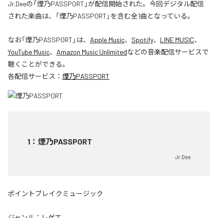
Jr.Deeの「煙乃PASSPORT」が配信開始された。今回デジタル配信
された楽曲は、「煙乃PASSPORT」を含む全1曲となっている。
なお「
煙乃PASSPORT
」は、
Apple Music
、
Spotify
、
LINE MUSIC
、
YouTube Music
、
Amazon Music Unlimited
などの音楽配信サービスで
聴くことができる。
各配信サービス：
煙乃PASSPORT
1
：
煙乃PASSPORT
Jr.Dee
ポイントブレイクミュージック
ジャンル：
レゲエ