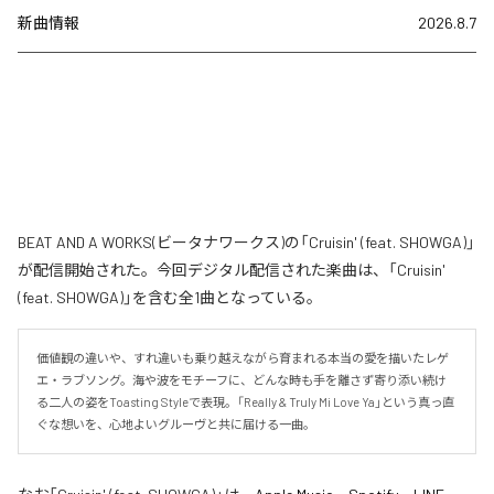
新曲情報
2026.8.7
BEAT AND A WORKS(ビータナワークス)の「Cruisin' (feat. SHOWGA)」
が配信開始された。今回デジタル配信された楽曲は、「Cruisin'
(feat. SHOWGA)」を含む全1曲となっている。
価値観の違いや、すれ違いも乗り越えながら育まれる本当の愛を描いたレゲ
エ・ラブソング。海や波をモチーフに、どんな時も手を離さず寄り添い続け
る二人の姿をToasting Styleで表現。「Really & Truly Mi Love Ya」という真っ直
ぐな想いを、心地よいグルーヴと共に届ける一曲。