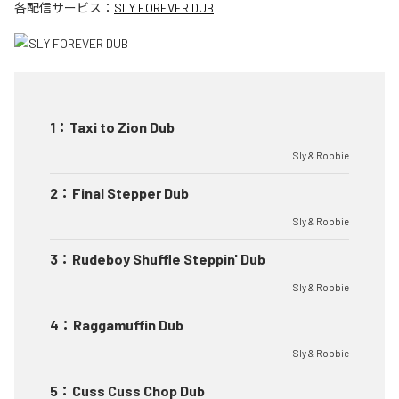
各配信サービス：
SLY FOREVER DUB
1
：
Taxi to Zion Dub
Sly & Robbie
2
：
Final Stepper Dub
Sly & Robbie
3
：
Rudeboy Shuffle Steppin' Dub
Sly & Robbie
4
：
Raggamuffin Dub
Sly & Robbie
5
：
Cuss Cuss Chop Dub