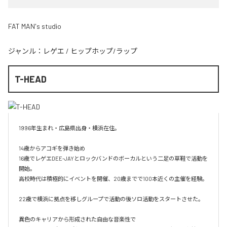
FAT MAN's studio
ジャンル：
レゲエ
/
ヒップホップ/ラップ
T-HEAD
1996年生まれ・広島県出身・横浜在住。

14歳からアコギを弾き始め

16歳でレゲエDEE-JAYとロックバンドのボーカルという二足の草鞋で活動を
開始。

高校時代は積極的にイベントを開催、20歳までで100本近くの主催を経験。

22歳で横浜に拠点を移しグループで活動の後ソロ活動をスタートさせた。

異色のキャリアから形成された自由な音楽性で
