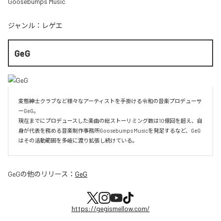
Goosebumps Music
ジャンル：
レゲエ
GeG
変態紳士クラブなど様々なアーティストを手掛ける令和の音楽プロデューサ
ーGeG。

現在までにプロデュースした楽曲の総ストーリミング数は10億回を超え、自
身が代表を務める音楽制作事務所Goosebumps Musicを発足するなど、GeG
はその活動範囲を多岐に渡り拡張し続けている。
GeG
の他のリリース：
GeG
https://gegismellow.com/