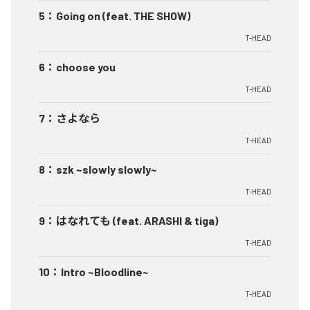
5
：
Going on (feat. THE SHOW)
T-HEAD
6
：
choose you
T-HEAD
7
：
さよなら
T-HEAD
8
：
szk ~slowly slowly~
T-HEAD
9
：
はなれても (feat. ARASHI & tiga)
T-HEAD
10
：
Intro ~Bloodline~
T-HEAD