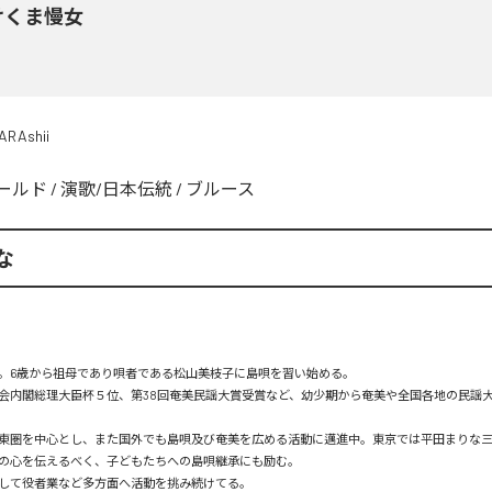
けくま慢女
ARAshii
ールド
/
演歌/日本伝統
/
ブルース
な
。6歳から祖母であり唄者である松山美枝子に島唄を習い始める。

会内閣総理大臣杯５位、第38回奄美民謡大賞受賞など、幼少期から奄美や全国各地の民謡
東圏を中心とし、また国外でも島唄及び奄美を広める活動に邁進中。東京では平田まりな
の心を伝えるべく、子どもたちへの島唄継承にも励む。

して役者業など多方面へ活動を挑み続けてる。