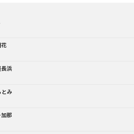
花
朝花
道長浜
らとみ
そ加那