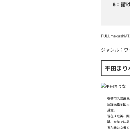
6
：
請
FULLmekashiAT
ジャンル：
ワ
平田まり
奄美市名瀬出身
民謡民舞全国大
受賞。

現在は奄美、関
講、奄美では島
また舞台女優と