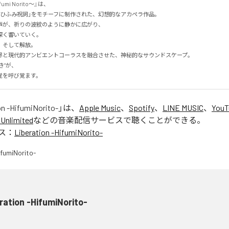
fumi Norito〜』は、

ひふみ祝詞」をモチーフに制作された、幻想的なアカペラ作品。

が、祈りの波紋のように静かに広がり、

く響いていく。

そして解放。

界と現代的アンビエントコーラスを融合させた、神秘的なサウンドスケープ。

が、

覚を呼び覚ます。
on -HifumiNorito-
」は、
Apple Music
、
Spotify
、
LINE MUSIC
、
YouT
Unlimited
などの音楽配信サービスで聴くことができる。
ス：
Liberation -HifumiNorito-
ration -HifumiNorito-