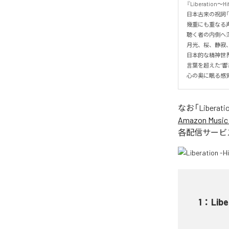
『Liberation〜Hi
日本古来の祝詞「
幾重にも重なる声
聴く者の内側へ深
月光、桜、静寂、
日本的な精神世
言葉を超えた“響き”
心の奥に眠る感
なお「
Liberati
Amazon Music 
各配信サービ
1
：
Libe