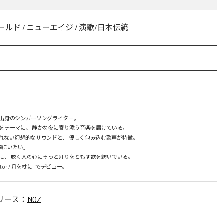
ールド
/
ニューエイジ
/
演歌/日本伝統
出身のシンガーソングライター。

をテーマに、 静かな夜に寄り添う音楽を届けている。

れない幻想的なサウンドと、 優しく包み込む歌声が特徴。

にいたい」

に、 聴く人の心にそっと灯りをともす歌を紡いでいる。

igator / 月を枕に」でデビュー。
リース：
NOZ