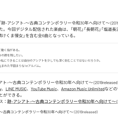
-アシアト-〜古典コンテンポラリー令和30年へ向けて〜 (2019rel
た。今回デジタル配信された楽曲は、「朝花」「長朝花」「塩道長浜
「請けくま慢女」を含む全6曲となっている。
動く指がある。

の跡を残したい。

の私にできることは自分のアシアトを少しでも深く刻むことではないだろうか。

まれた平田まりな1stアルバム。
アト-〜古典コンテンポラリー令和30年へ向けて〜 (2019released
y
、
LINE MUSIC
、
YouTube Music
、
Amazon Music Unlimited
などの
とができる。
ス：
跡-アシアト-〜古典コンテンポラリー令和30年へ向けて〜 (2019r