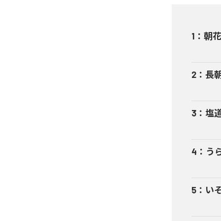
1
：
朝
2
：
長
3
：
塩
4
：
う
5
：
い