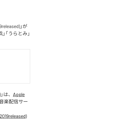
eased)」が
」「うらとみ」
)
」は、
Apple
音楽配信サー
eleased)