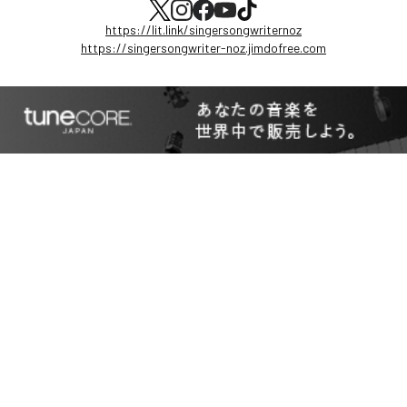
https://lit.link/singersongwriternoz
https://singersongwriter-noz.jimdofree.com