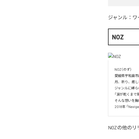
ジャンル：
ワ
NOZ
NOZ（のず）

愛媛県宇和島市
月、祈り、癒し
ジャンルに縛ら
「涙が乾くまで隣
そんな想いを胸
2018年 「Nav
NOZ
の他のリ