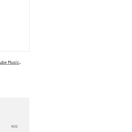
ube Music
、
NOZ