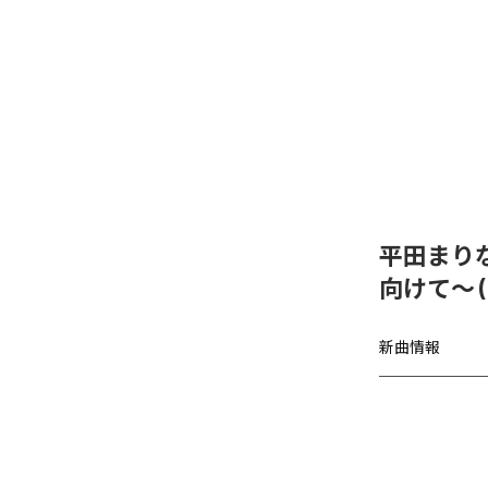
平田まり
向けて〜 (2
新曲情報