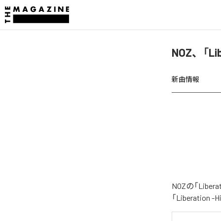
NOZ、「Lib
新曲情報
NOZの「Lib
「Liberatio