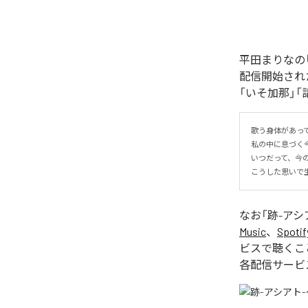
平田まりなの「跡
配信開始され
「いそ加那」
歌う身体があって
私の中に息づく今
いつだって、今
こうした思いで生
なお「
跡-アシ
Music
、
Spotif
ビスで聴くこ
各配信サービ