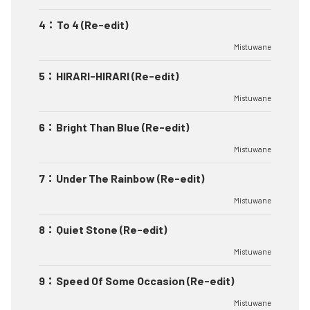
4
：
To 4 (Re-edit)
Mistuwane
5
：
HIRARI-HIRARI (Re-edit)
Mistuwane
6
：
Bright Than Blue (Re-edit)
Mistuwane
7
：
Under The Rainbow (Re-edit)
Mistuwane
8
：
Quiet Stone (Re-edit)
Mistuwane
9
：
Speed Of Some Occasion (Re-edit)
Mistuwane