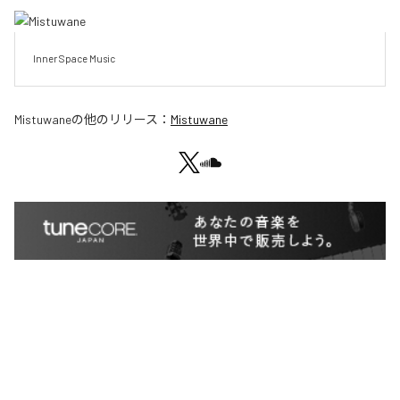
Inner Space Music
Mistuwane
の他のリリース：
Mistuwane