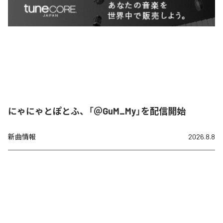
にゃにゃとぽとふ、「＠GuM_My」を配信開始
新曲情報
2026.8.8