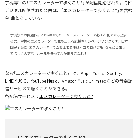
宇梶淳平の「エスカレーターで歩くこと?」が配信開始された。今回
デジタル配信された楽曲は、「エスカレーターで歩くこと?」を含む
全1曲となっている。
宇梶淳平の問題作。2023年から99.9%エスカレーターで必ず右側で立ち止ま
る男、宇梶のエスカレーターで立ち止まる応援キャンペーンソングです。日本
国民全員に「エスカレーターで立ち止まる事は本当の自己実現」なんだと知っ
てほしいんです。ルールを守ってわがままになれ！
なお「
エスカレーターで歩くこと?
」は、
Apple Music
、
Spotify
、
LINE MUSIC
、
YouTube Music
、
Amazon Music Unlimited
などの音楽配
信サービスで聴くことができる。
各配信サービス：
エスカレーターで歩くこと?
1
：
エスカレーターで歩くこと?