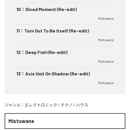
10
：
Diced Moment (Re-edit)
Mistuwane
11
：
Turn Out To Be Itself (Re-edit)
Mistuwane
12
：
Deep Fish (Re-edit)
Mistuwane
13
：
Axis Unit On Shadow (Re-edit)
Mistuwane
ジャンル：
エレクトロニック
/
テクノ
/
ハウス
Mistuwane