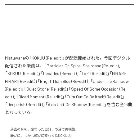
Mistuwaneの「KOKUU (Re-edit)」が配信開始された。今回デジタル
配信された楽曲は、「Particles On Spiral Staircase (Re-edit)」
「KOKUU (Re-edit)」「Decades (Re-edit)」「To 4 (Re-edit)」「HIRARI-
HIRARI (Re-edit)」「Bright Than Blue (Re-edit)」「Under The Rainbow
(Re-edit)」「Quiet Stone (Re-edit)」「Speed Of Some Occasion (Re-
edit)」「Diced Moment (Re-edit)」「Turn Out To Be Itself (Re-edit)」
「Deep Fish (Re-edit)」「Axis Unit On Shadow (Re-edit)」を含む全13曲
となっている。
過去の音を、変わった自分、の耳で再構築。

静かに、しかし確かに変わったKOKUU。