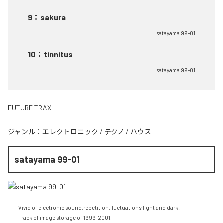
9
：
sakura
satayama 99-01
10
：
tinnitus
satayama 99-01
FUTURE TRAX
ジャンル：
エレクトロニック
/
テクノ
/
ハウス
satayama 99-01
Vivid of electronic sound,repetition,fluctuations,light and dark.

Track of image storage of 1999-2001.