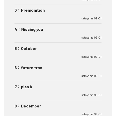
3
：
Premonition
satayama 99-01
4
：
Missing you
satayama 99-01
5
：
October
satayama 99-01
6
：
future trax
satayama 99-01
7
：
plan b
satayama 99-01
8
：
December
satayama 99-01