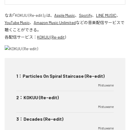
なお「
KOKUU (Re-edit)
」は、
Apple Music
、
Spotify
、
LINE MUSIC
、
YouTube Music
、
Amazon Music Unlimited
などの音楽配信サービスで
聴くことができる。
各配信サービス：
KOKUU (Re-edit)
1
：
Particles On Spiral Staircase (Re-edit)
Mistuwane
2
：
KOKUU (Re-edit)
Mistuwane
3
：
Decades (Re-edit)
Mistuwane