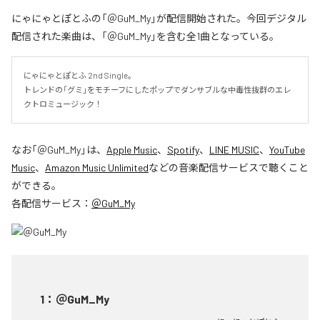
にゃにゃとぽとふの「＠GuM_My」が配信開始された。今回デジタル
配信された楽曲は、「＠GuM_My」を含む全1曲となっている。
にゃにゃとぽとふ 2nd Single。

トレンドの「グミ」をモチーフにしたポップでダンサブルな中毒性抜群のエレ
クトロミュージック！
なお「
＠GuM_My
」は、
Apple Music
、
Spotify
、
LINE MUSIC
、
YouTube
Music
、
Amazon Music Unlimited
などの音楽配信サービスで聴くこと
ができる。
各配信サービス：
＠GuM_My
1
：
＠GuM_My