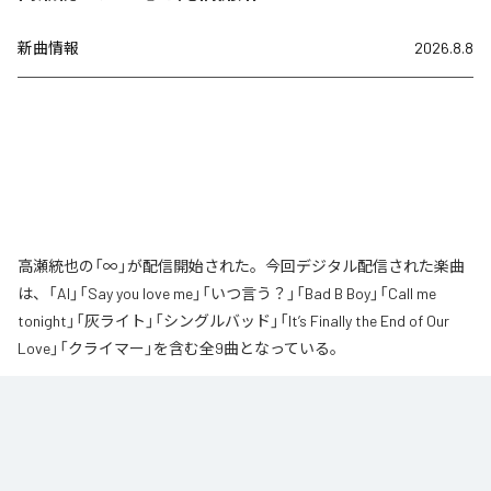
新曲情報
2026.8.8
高瀬統也の「∞」が配信開始された。今回デジタル配信された楽曲
は、「AI」「Say you love me」「いつ言う？」「Bad B Boy」「Call me
tonight」「灰ライト」「シングルバッド」「It’s Finally the End of Our
Love」「クライマー」を含む全9曲となっている。
なお「
∞
」は、
Apple Music
、
Spotify
、
LINE MUSIC
、
YouTube Music
、
Amazon Music Unlimited
などの音楽配信サービスで聴くことができ
る。
各配信サービス：
∞