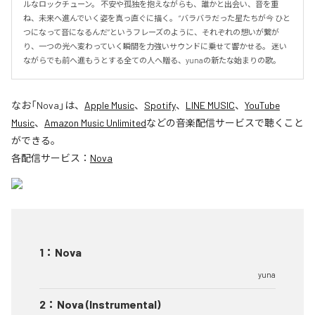
ルなロックチューン。 不安や孤独を抱えながらも、誰かと出会い、音を重
ね、未来へ進んでいく姿を真っ直ぐに描く。 “バラバラだった星たちが今 ひと
つになって音になるんだ”というフレーズのように、それぞれの想いが繋が
り、一つの光へ変わっていく瞬間を力強いサウンドに乗せて響かせる。 迷い
ながらでも前へ進もうとする全ての人へ贈る、yunaの新たな始まりの歌。
なお「
Nova
」は、
Apple Music
、
Spotify
、
LINE MUSIC
、
YouTube
Music
、
Amazon Music Unlimited
などの音楽配信サービスで聴くこと
ができる。
各配信サービス：
Nova
1
：
Nova
yuna
2
：
Nova (Instrumental)