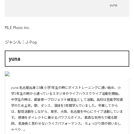
yuna
MLE Music inc.
ジャンル：
J-Pop
yuna
yuna 名古屋出身 23歳 小学1年生の時にボイストレーニングに通い始め、小
学2年生の時から通っているスタジオのライブハウスでライブ活動を開始。
中学生の時は、都倉俊一プロジェクト練習生として活動。高校は芸能学校進
学のため上京。歌、ダンス、演技を3年間学んでいました。卒業してから
は、配信活動をしながら、東京、大阪、名古屋を中心にライブ活動していま
す。 感情をダイレクトに乗せるパワフルボイス。 素直な気持ちで綴る歌
詞。 低身長と思わせないライブパフォーマンス。 ちょっぴり頭の弱いおし
ゃべり...。