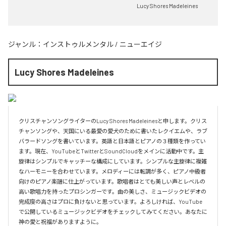
Lucy Shores Madeleines
ジャンル：
インストゥルメンタル
/
ニューエイジ
Lucy Shores Madeleines
クリスチャンソングライターのLucy Shores Madeleinesと申します。クリス
チャンソングや、天国にいる最愛の愛犬のために書いたレクイエムや、ラブ
バラードソングを書いています。英語と日本語とピアノの３種類を作ってい
ます。現在、YouTubeとTwitterとSoundCloudをメインに活動中です。主
旋律はシンプルでキャッチーな構成にしています。シンプルな主旋律に複雑
なハーモニーを合わせています。メロディーには転調が多く、ピアノ中級者
向けのピアノ楽譜に仕上がっています。歌唱者はとても美しい声とレベルの
高い歌唱力を持ったプロシンガーです。曲の美しさ、ミュージックビデオの
完成度の高さはプロに負けないと思っています。よろしければ、YouTube
で公開しているミュージックビデオをチェックしてみてください。あなたに
神の愛と祝福がありますように。