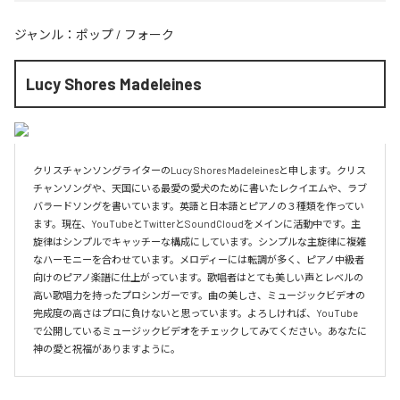
ジャンル：
ポップ
/
フォーク
Lucy Shores Madeleines
クリスチャンソングライターのLucy Shores Madeleinesと申します。クリス
チャンソングや、天国にいる最愛の愛犬のために書いたレクイエムや、ラブ
バラードソングを書いています。英語と日本語とピアノの３種類を作ってい
ます。現在、YouTubeとTwitterとSoundCloudをメインに活動中です。主
旋律はシンプルでキャッチーな構成にしています。シンプルな主旋律に複雑
なハーモニーを合わせています。メロディーには転調が多く、ピアノ中級者
向けのピアノ楽譜に仕上がっています。歌唱者はとても美しい声とレベルの
高い歌唱力を持ったプロシンガーです。曲の美しさ、ミュージックビデオの
完成度の高さはプロに負けないと思っています。よろしければ、YouTube
で公開しているミュージックビデオをチェックしてみてください。あなたに
神の愛と祝福がありますように。