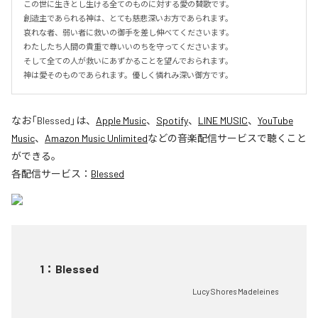
この世に生きとし生ける全てのものに対する愛の賛歌です。

創造主であられる神は、とても慈悲深いお方であられます。

哀れな者、弱い者に救いの御手を差し伸べてくださいます。

わたしたち人間の貴重で尊いいのちを守ってくださいます。

そして全ての人が救いにあずかることを望んでおられます。

神は愛そのものであられます。優しく憐れみ深い御方です。
なお「
Blessed
」は、
Apple Music
、
Spotify
、
LINE MUSIC
、
YouTube
Music
、
Amazon Music Unlimited
などの音楽配信サービスで聴くこと
ができる。
各配信サービス：
Blessed
1
：
Blessed
Lucy Shores Madeleines