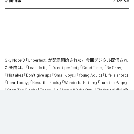
新曲情報
2026.8.6
Sky Noteの「Unperfect」が配信開始された。今回デジタル配信され
た楽曲は、「I can do it」「It's not perfect」「Good Time」「Be Okay」
「Mistake」「Don't give up」「Small Joys」「Young Adult」「Life is short」
「Dear Today」「Beautiful Fools」「Wonderful Future」「Turn the Page」
「Stop The Clock」「Today」「It Always Works Out」「Fix You」を含む全
17曲となっている。
「完璧」を求められる時代に、Sky Noteが届ける17曲の処方箋。

頑張ることが当たり前になったこの世の中で、誰もが少しずつ、自分をすり
減らしながら生きている。
