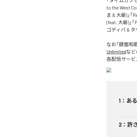
「タイムカプセル (
to the West 
ま & 大爺)」「Res
(feat. 大爺)」「
ゴディバ & 
なお「
肆面和
Unlimited
など
各配信サービ
1
：
ある
2
：
許さ