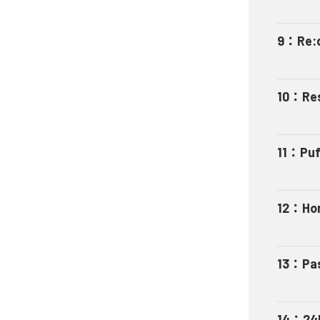
9
：
Re:
10
：
Re
11
：
Pu
12
：
Ho
13
：
Pa
14
：
24