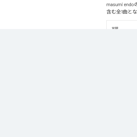
masumi 
含む全1曲と
覚醒
なお「
揺らす
Unlimited
など
各配信サービ
1
：
揺