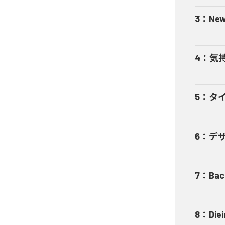
3
：
New
4
：
気持
5
：
タイ
6
：
デザ
7
：
Bac
8
：
Die