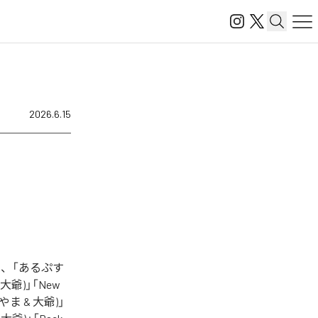
2026.6.15
、「あるぷす
 大爺)」「New
 やま & 大爺)」