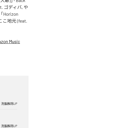
 大爺)」「Back
feat. ゴディバ, や
」「Horizon
「ここ地元 (feat.
zon Music
洗脳解除JP
洗脳解除JP