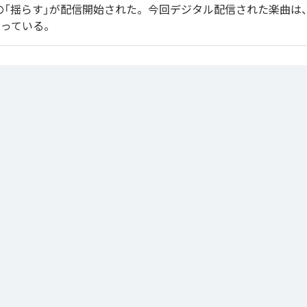
endoの「揺らす」が配信開始された。今回デジタル配信された楽曲は
なっている。
」は、
Apple Music
、
Spotify
、
LINE MUSIC
、
YouTube Music
、
Amazo
の音楽配信サービスで聴くことができる。
ス：
揺らす
らす
m