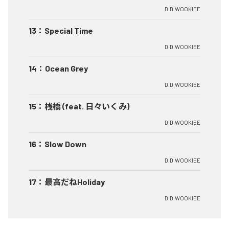
D.D.WOOKIEE
13
：
Special Time
D.D.WOOKIEE
14
：
Ocean Grey
D.D.WOOKIEE
15
：
桟橋 (feat. 日々いくみ)
D.D.WOOKIEE
16
：
Slow Down
D.D.WOOKIEE
17
：
最高だねHoliday
D.D.WOOKIEE