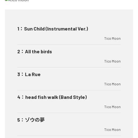
1
：
Sun Child (Instrumental Ver.)
Tico Moon
2
：
All the birds
Tico Moon
3
：
La Rue
Tico Moon
4
：
head fish walk (Band Style)
Tico Moon
5
：
ゾウの夢
Tico Moon