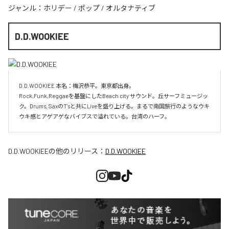
ジャンル：
ホリデー
/
ポップ
/
オルタナティブ
D.D.WOOKIEE
D.D.WOOKIEE 本名：梅沢恭平。東京都出身。

Rock,Funk,Reggaeを基盤にしたBeach city サウンド。丘サーフミュージッ
ク。Drums, SaxのT'sと共にLiveを盛り上げる。まるで南国旅行のようなウキ
ウキ感とアゲアゲなバイブスで溢れている。台湾のハーフ。
D.D.WOOKIEE
の他のリリース：
D.D.WOOKIEE