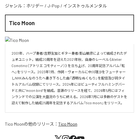
ジャンル：
ホリデー
/
J-Pop
/
インストゥルメンタル
Tico Moon
2001年、ハープ奏者/吉野友加とギター奏者/影山敏彦によって結成されたデ
ュオユニット。結成20周年を迎えた2021年秋、自身のレーベル《Atelier 
Comotino（アトリエ コモティーノ）》を立ち上げ、20周年記念アルバム『虹
へ』をリリース。2023年7月、作詞・ヴォーカルに中川理沙をフューチャー
しNHKみんなのうたへ書き下ろした曲『透明なぬくもり』を配信及び同タイ
トルアルバム収録にてリリース。2024年にはビューティフルハミングバー
ドと共に”moon bird”を結成。音源のリリースを経て、2026年5月にはフィ
ンランドでの公演を大盛況のうちに終える。2026年7月には多数のゲストを
迎えて制作した結成25周年を記念するアルバム『tico moon』をリリース。
Tico Moon
の他のリリース：
Tico Moon