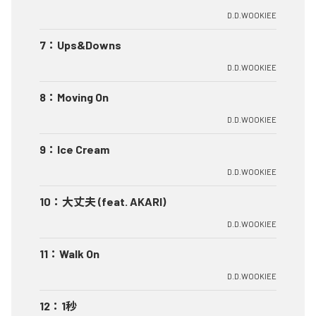
D.D.WOOKIEE
7
：
Ups&Downs
D.D.WOOKIEE
8
：
Moving On
D.D.WOOKIEE
9
：
Ice Cream
D.D.WOOKIEE
10
：
大丈夫 (feat. AKARI)
D.D.WOOKIEE
11
：
Walk On
D.D.WOOKIEE
12
：
1秒