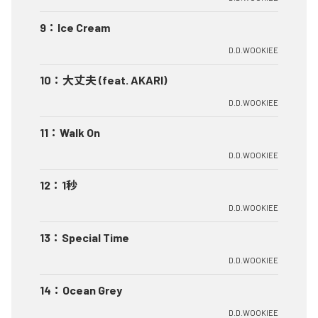
9
：
Ice Cream
D.D.WOOKIEE
10
：
大丈夫 (feat. AKARI)
D.D.WOOKIEE
11
：
Walk On
D.D.WOOKIEE
12
：
1秒
D.D.WOOKIEE
13
：
Special Time
D.D.WOOKIEE
14
：
Ocean Grey
D.D.WOOKIEE