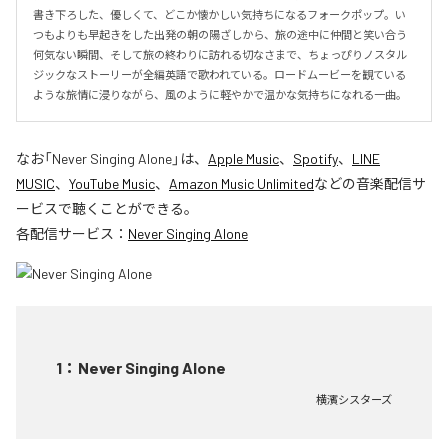
書き下ろした、優しくて、どこか懐かしい気持ちになるフォークポップ。い
つもよりも早起きをした出発の朝の陽ざしから、旅の途中に仲間と笑い合う
何気ない瞬間、そして旅の終わりに訪れる切なさまで、ちょっぴりノスタル
ジックなストーリーが全編英語で歌われている。ロードムービーを観ている
ような旅情に浸りながら、風のように軽やかで温かな気持ちになれる一曲。
なお「
Never Singing Alone
」は、
Apple Music
、
Spotify
、
LINE
MUSIC
、
YouTube Music
、
Amazon Music Unlimited
などの音楽配信サ
ービスで聴くことができる。
各配信サービス：
Never Singing Alone
1
：
Never Singing Alone
横濱シスターズ