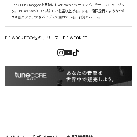
Rock,Funk,Reggaeを基盤にしたBeach city サウンド。丘サーフミュージッ
ク。Drums, SaxのT'sと共にLiveを盛り上げる。まるで南国旅行のようなウキ
ウキ感とアゲアゲなバイブスで溢れている。台湾のハーフ。
D.D.WOOKIEE
の他のリリース：
D.D.WOOKIEE