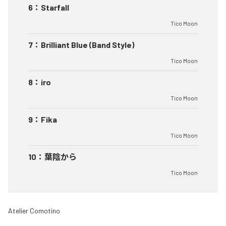
6
：
Starfall
Tico Moon
7
：
Brilliant Blue (Band Style)
Tico Moon
8
：
iro
Tico Moon
9
：
Fika
Tico Moon
10
：
葉陰から
Tico Moon
Atelier Comotino