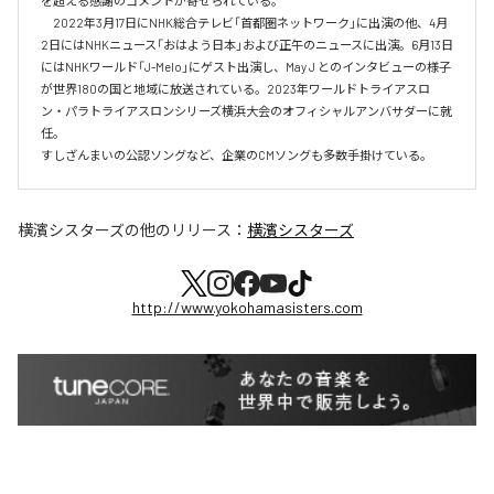
を超える感謝のコメントが寄せられている。

　2022年3月17日にNHK総合テレビ「首都圏ネットワーク」に出演の他、4月
2日にはNHKニュース「おはよう日本」および正午のニュースに出演。6月13日
にはNHKワールド「J-Melo」にゲスト出演し、May J とのインタビューの様子
が世界180の国と地域に放送されている。2023年ワールドトライアスロ
ン・パラトライアスロンシリーズ横浜大会のオフィシャルアンバサダーに就
任。

すしざんまいの公認ソングなど、企業のCMソングも多数手掛けている。
横濱シスターズ
の他のリリース：
横濱シスターズ
http://www.yokohamasisters.com