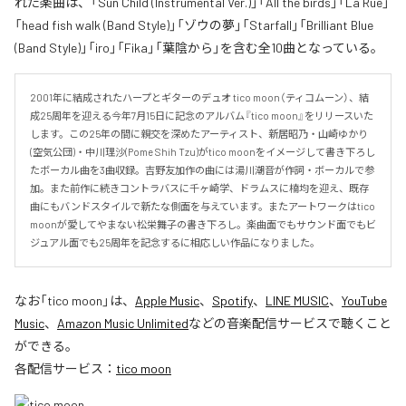
れた楽曲は、「Sun Child (Instrumental Ver.)」「All the birds」「La Rue」
「head fish walk (Band Style)」「ゾウの夢」「Starfall」「Brilliant Blue
(Band Style)」「iro」「Fika」「葉陰から」を含む全10曲となっている。
2001年に結成されたハープとギターのデュオ tico moon（ティコムーン）、結
成25周年を迎える今年7月15日に記念のアルバム『tico moon』をリリースいた
します。この25年の間に親交を深めたアーティスト、新居昭乃・山崎ゆかり
(空気公団)・中川理沙(Pome Shih Tzu)がtico moonをイメージして書き下ろし
たボーカル曲を3曲収録。吉野友加作の曲には湯川潮音が作詞・ボーカルで参
加。また前作に続きコントラバスに千ヶ崎学、ドラムスに楠均を迎え、既存
曲にもバンドスタイルで新たな側面を与えています。またアートワークはtico 
moonが愛してやまない松栄舞子の書き下ろし。楽曲面でもサウンド面でもビ
ジュアル面でも25周年を記念するに相応しい作品になりました。
なお「
tico moon
」は、
Apple Music
、
Spotify
、
LINE MUSIC
、
YouTube
Music
、
Amazon Music Unlimited
などの音楽配信サービスで聴くこと
ができる。
各配信サービス：
tico moon