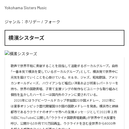
Yokohama Sisters Music
ジャンル：
ホリデー
/
フォーク
横濱シスターズ
歌声で世界平和に貢献することを目指して活動するボーカルグループ。自称
「一番本気で横浜を愛しているボーカルグループ」として、横浜発で世界中に
元気を届けていくことを心掛けている。Ｒ＆Ｂ、ジャズ、昭和歌謡、アメリ
カンオールディーズ、 ハワイアンなど幅広い洋楽および邦楽レパートリーを
持ち、世界の国歌斉唱、子育て支援ソングの制作などユニークな取り組みと
個性を生かしたハーモニーは国内外のファンに愛されている。

　2020年にはラグビーワールドカップ参加国20か国メドレー、2021年に
は夏季オリンピック歴代開催国19か国の国歌メドレーを発表。横浜市と姉妹
都市であるウクライナのオデーサ市への友情メッセ―ジとして2022年２月
15日にYouTubeに公開した「ウクライナ国歌斉唱動画」が世界中で大反響を
呼び、公開から3か月で70万回再生、ウクライナを含む全世界から8000件