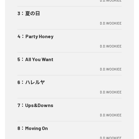
D.D.WOOKIEE
3
：
夏の日
D.D.WOOKIEE
4
：
Party Honey
D.D.WOOKIEE
5
：
All You Want
D.D.WOOKIEE
6
：
ハレルヤ
D.D.WOOKIEE
7
：
Ups&Downs
D.D.WOOKIEE
8
：
Moving On
D.D.WOOKIEE