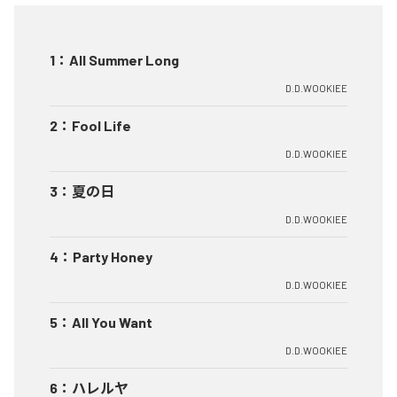
1
：
All Summer Long
D.D.WOOKIEE
2
：
Fool Life
D.D.WOOKIEE
3
：
夏の日
D.D.WOOKIEE
4
：
Party Honey
D.D.WOOKIEE
5
：
All You Want
D.D.WOOKIEE
6
：
ハレルヤ