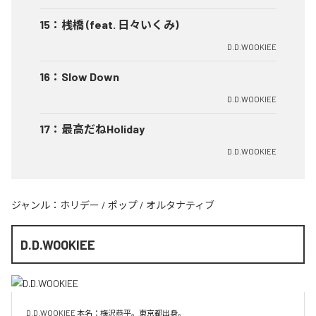
15
：
桟橋 (feat. 日々いくみ)
D.D.WOOKIEE
16
：
Slow Down
D.D.WOOKIEE
17
：
最高だねHoliday
D.D.WOOKIEE
ジャンル：
ホリデー
/
ポップ
/
オルタナティブ
D.D.WOOKIEE
D.D.WOOKIEE 本名：梅沢恭平。東京都出身。
