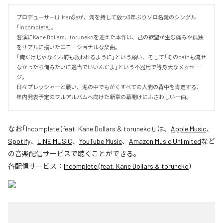
プロデューサーLil Man$eが、満を持して放つ3年ぶりソロ名義のシングル
「Incomplete」。

客演にKane Dollars、torunekoを迎えた本作は、己の欲望が生む痛みや孤独
をリアルに描いたエモーショナルな楽曲。

「俺だけじゃなくお前も救われるように」という願い、そして「そのpainも流せ
なかったら俺みたいに適当でいいんだよ」という不器用で等身大なメッセー
ジ。

日々プレッシャーと戦い、泥の中でもがくすべての人間の背中を肯定する、
年内発表予定のフルアルバムへ向けた新章の幕開けにふさわしい一曲。
なお「
Incomplete (feat. Kane Dollars & toruneko)
」は、
Apple Music
、
Spotify
、
LINE MUSIC
、
YouTube Music
、
Amazon Music Unlimited
など
の音楽配信サービスで聴くことができる。
各配信サービス：
Incomplete (feat. Kane Dollars & toruneko)