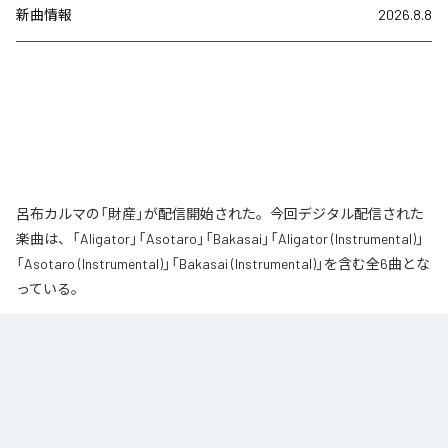
新曲情報
2026.8.8
呂布カルマの「財産」が配信開始された。今回デジタル配信された
楽曲は、「Aligator」「Asotaro」「Bakasai」「Aligator (Instrumental)」
「Asotaro (Instrumental)」「Bakasai (Instrumental)」を含む全6曲とな
っている。
なお「
財産
」は、
Apple Music
、
Spotify
、
LINE MUSIC
、
YouTube
Music
、
Amazon Music Unlimited
などの音楽配信サービスで聴くこと
ができる。
各配信サービス：
財産