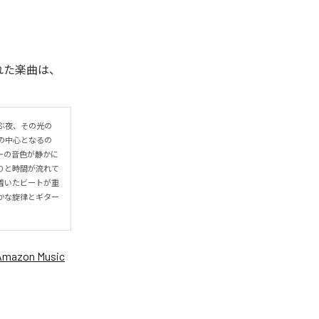
信された楽曲は、
ぶ夜、その光の
の中心となるの
ーの音色が静かに
りと時間が流れて
着いたビートが重
かな旋律とギター
Amazon Music