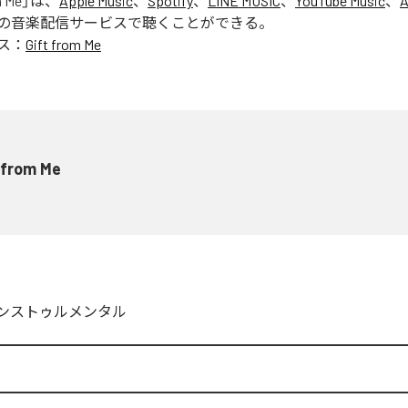
m Me
」は、
Apple Music
、
Spotify
、
LINE MUSIC
、
YouTube Music
、
A
の音楽配信サービスで聴くことができる。
ス：
Gift from Me
 from Me
ンストゥルメンタル