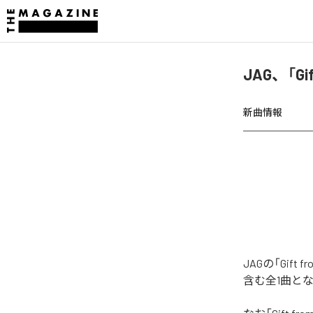
JAG、「Gi
新曲情報
JAGの「Gif
含む全1曲と