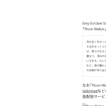
Grey Oct
「Moon Wa
月の近くをゆっ
そばをゆっくり
は、柔らかなエ
重なり、深みの
いきます。エレ
なり、夜の静け
の余韻が作り出
なお「
Moon Wa
Unlimited
など
各配信サービ