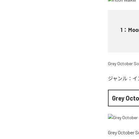
1
：
Moo
Grey October S
ジャンル：
イ
Grey Oct
Grey October 