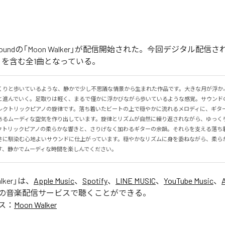
ober Soundの「Moon Walker」が配信開始された。今回デジタル配
lker」を含む全1曲となっている。
くりと歩いているような、静かで少し不思議な情景から生まれた作品です。大きな月が浮か
と進んでいく。足取りは軽く、まるで僅かに浮かびながら歩いているような感覚。サウンド
レクトリックピアノの旋律です。落ち着いたビートの上で穏やかに流れるメロディに、ギタ
あるムーディな空気を作り出しています。旋律とリズムが自然に繰り返されながら、ゆっく
クトリックピアノの柔らかな響きと、さりげなく加わるギターの余韻。それらを支える落ち
さに馴染む心地よいサウンドに仕上がっています。穏やかなリズムに身を委ねながら、柔ら
す、静かでムーディな時間を楽しんでください。
lker
」は、
Apple Music
、
Spotify
、
LINE MUSIC
、
YouTube Music
、
の音楽配信サービスで聴くことができる。
ス：
Moon Walker