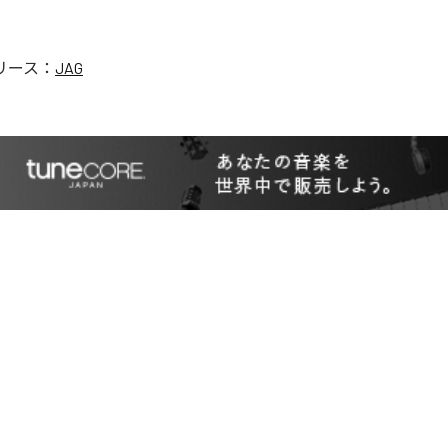
リース：
JAG