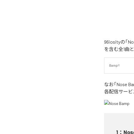
96iosity
を含む全1曲
Bamp!!
なお「
Nose B
各配信サービ
1
：
Nos