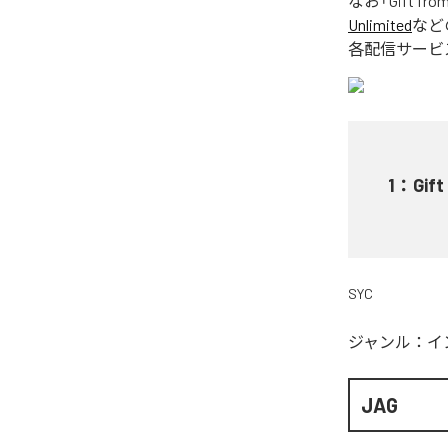
なお「
Gift fro
Unlimited
など
各配信サービ
1
：
Gift
SYC
ジャンル：
イ
JAG