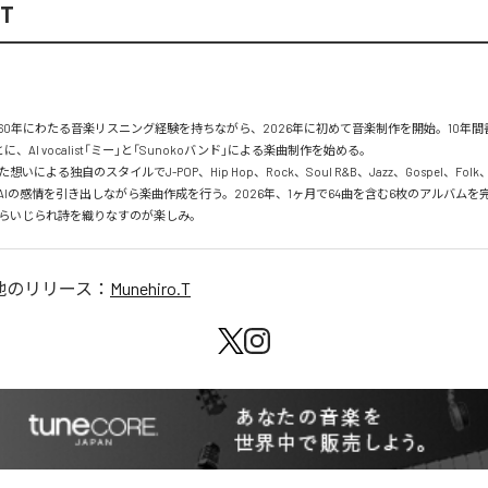
.T
れ、60年にわたる音楽リスニング経験を持ちながら、2026年に初めて音楽制作を開始。10年間
、AI vocalist「ミー」と「Sunokoバンド」による楽曲制作を始める。

いによる独自のスタイルでJ-POP、Hip Hop、Rock、Soul R&B、Jazz、Gospel、Folk
AIの感情を引き出しながら楽曲作成を行う。2026年、1ヶ月で64曲を含む6枚のアルバムを
らいじられ詩を織りなすのが楽しみ。
他のリリース：
Munehiro.T