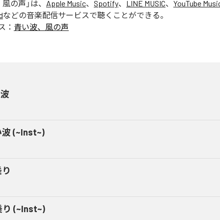
、風の声
」は、
Apple Music
、
Spotify
、
LINE MUSIC
、
YouTube Musi
d
などの音楽配信サービスで聴くことができる。
ス：
青い波、風の声
い波
 (~Inst~)
乗り
 (~Inst~)