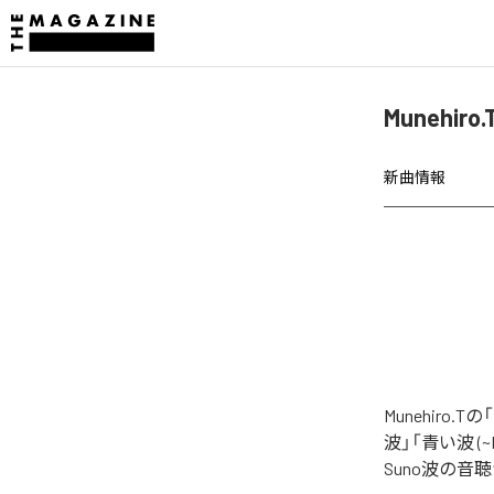
Munehi
新曲情報
Munehir
波」「青い波 (~
Suno波の音聴