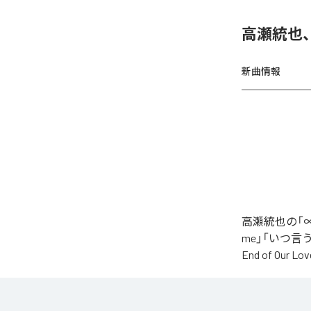
高瀬統也
新曲情報
高瀬統也の「∞
me」「いつ言う？」
End of O
なお「
∞
」は、
などの音楽配