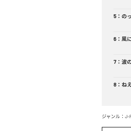
5
：
の
6
：
風
7
：
波
8
：
ねえ
ジャンル：
J-