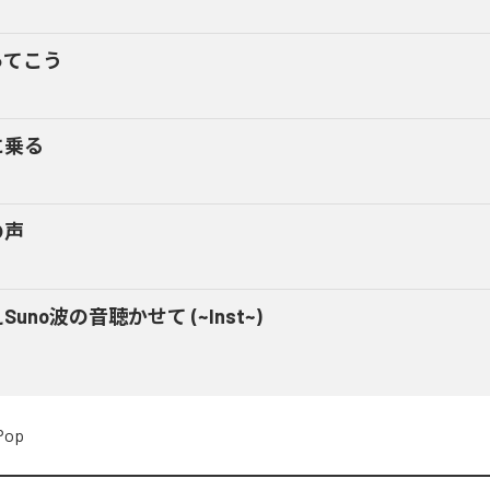
ってこう
に乗る
の声
Suno波の音聴かせて (~Inst~)
Pop