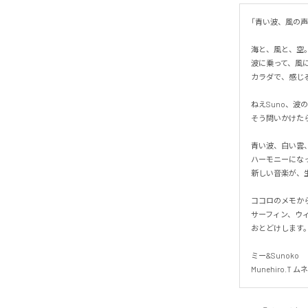
「青い波、風の声」

海と、風と、空。
波に乗って、風に乗
カラダで、感じる、
ねえSuno、波の
そう問いかけたら、
青い波、白い雲、
ハーモニーになって
新しい音楽が、生ま
ココロのメモから
サーフィン、ウィ
おとどけします。

ミー&Sunoko

Munehiro.T 