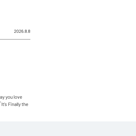
2026.8.8
u love
Finally the
ic Unlimited