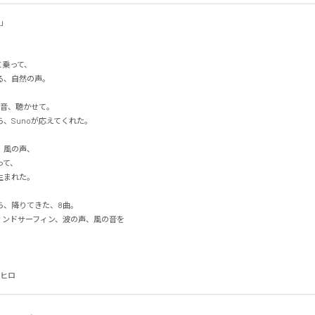



って、

自然の声。

音、聴かせて。

Sunoが応えてくれた。

風の声、

、

れた。

、降りてきた、8曲。

ンドサーフィン、波の声、風の音を


ムネヒロ