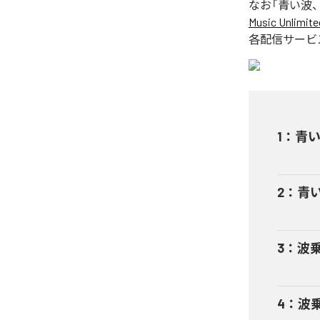
なお「
青い波
Music Unlimite
各配信サービ
1
：
青
2
：
青い波
3
：
波
4
：
波乗り