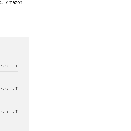
c
、
Amazon
Munehiro.T
Munehiro.T
Munehiro.T