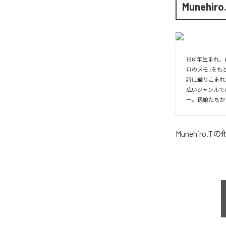
Munehiro
1961年生ま
ロのメモ」をもとに
詩に織りこまれた想
広いジャンルで
ー。孫娘たちか
Munehiro.T
の