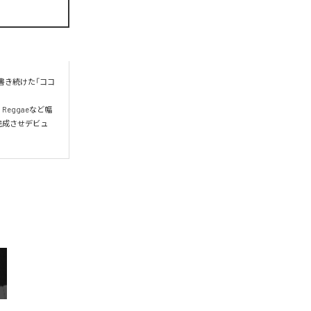
書き続けた「ココ
、Reggaeなど幅
完成させデビュ