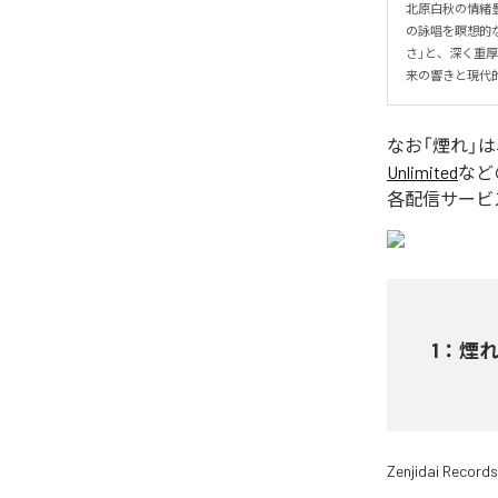
北原白秋の情緒
の詠唱を瞑想的
さ」と、深く重
来の響きと現代
なお「
煙れ
」
Unlimited
など
各配信サービ
1
：
煙
Zenjidai Records