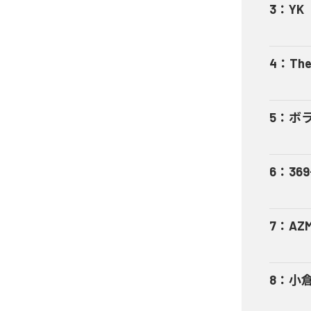
3
：
YK
4
：
The
5
：
ボ
6
：
369
7
：
AZ
8
：
小倉