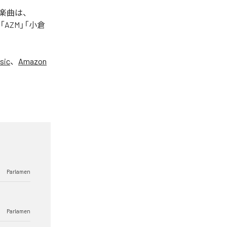
た楽曲は、
+」「AZM」「小倉
sic
、
Amazon
Parlamen
Parlamen