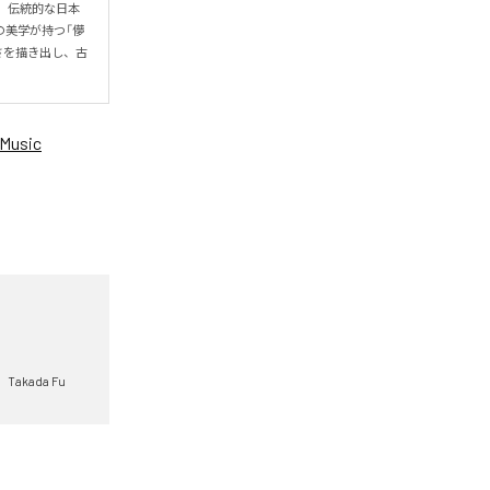
。伝統的な日本
の美学が持つ「儚
さを描き出し、古
Music
Takada Fu