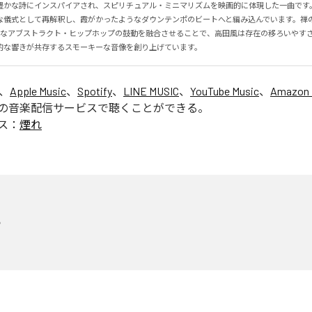
豊かな詩にインスパイアされ、スピリチュアル・ミニマリズムを映画的に体現した一曲です
な儀式として再解釈し、霞がかったようなダウンテンポのビートへと編み込んでいます。禅
厚なアブストラクト・ヒップホップの鼓動を融合させることで、高田風は存在の移ろいやす
的な響きが共存するスモーキーな音像を創り上げています。
は、
Apple Music
、
Spotify
、
LINE MUSIC
、
YouTube Music
、
Amazon 
の音楽配信サービスで聴くことができる。
ス：
煙れ
れ