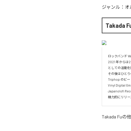
ジャンル：
オ
Takada F
ロックバンド Wal
2021 年からは
としての活動を
その後はひとりのプ
Triphop のビ
Vinyl Digital
Japanolofi
精⼒的にリリー
Takada Fu
の