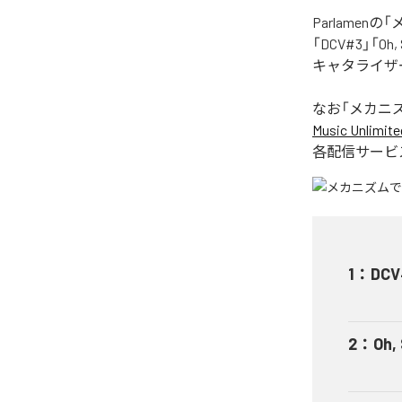
Parlame
「DCV#3」「Oh
キャタライザー
なお「
メカニ
Music Unlimite
各配信サービ
1
：
DCV
2
：
Oh,