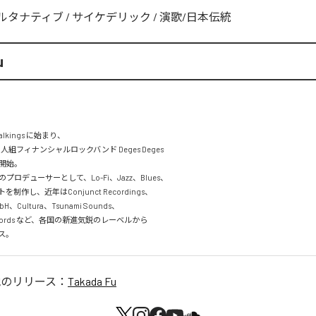
ルタナティブ
/
サイケデリック
/
演歌/日本伝統
u
kings に始まり、

2 ⼈組フィナンシャルロックバンド Deges Deges

開始。

ロデューサーとして、Lo-Fi、Jazz、Blues、

ートを制作し、近年はConjunct Recordings、

 GmbH、Cultura、Tsunami Sounds、

 Records など、各国の新進気鋭のレーベルから

ス。
他のリリース：
Takada Fu