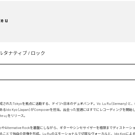
te u
ルタナティブ
/
ロック
成されたTokyoを拠点に活動する、ドイツ×日本のデュオバンド。Vo. Lu Ru（Germany）と、GI
るIdo Kyo（Japan）がComposerを担当。出会った翌週にはすでにレコーディングを開
te u」をリリース。

moやAlternative Rockを基盤にしながら、ギターやシンセサイザーを極限までディストー
ることで独自の音像を形成。Lu Ruのエモーショナルで切実なヴォーカルと、Ido Kyoによ