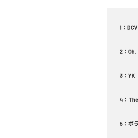
1
：
DCV
2
：
Oh,
3
：
YK
4
：
The
5
：
ボ