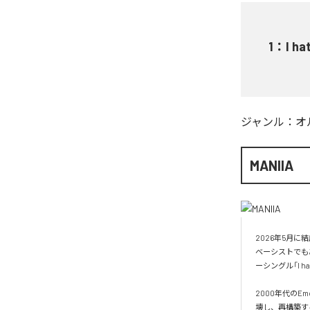
1
：
I ha
ジャンル：
オ
MANIIA
2026年5月に結
ベーシストでもあ
ーシングル「I ha
2000年代のE
壊し、再構築す