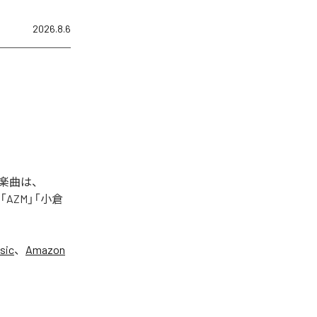
2026.8.6
た楽曲は、
+」「AZM」「小倉
sic
、
Amazon