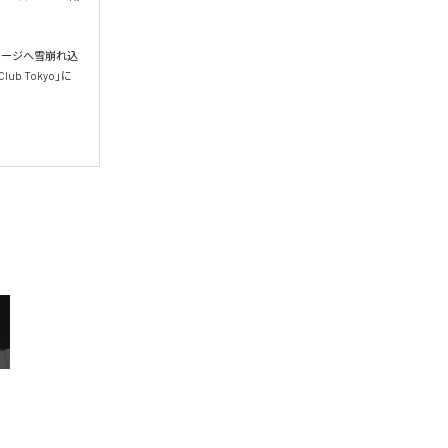
テージへ雪崩れ込
b Tokyo」に