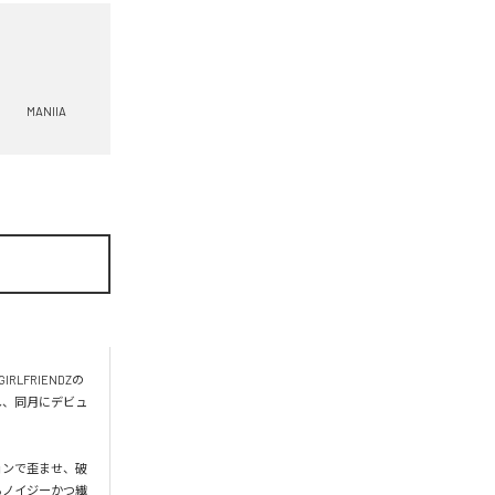
MANIIA
RLFRIENDZの
始し、同月にデビュ
ションで歪ませ、破
るノイジーかつ繊