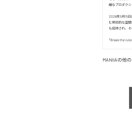
細なプロダクシ
2026年5月
む熱狂的な空間を生
も招待され、そ
「Break th
MANIIA
の他の