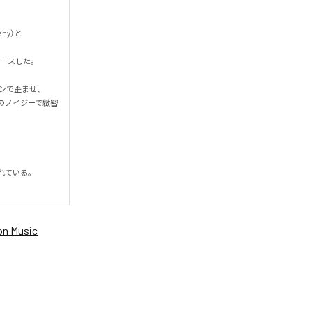
ny）と
スした。

ンで歪ませ、

oのノイジーで緻密
いる。

n Music