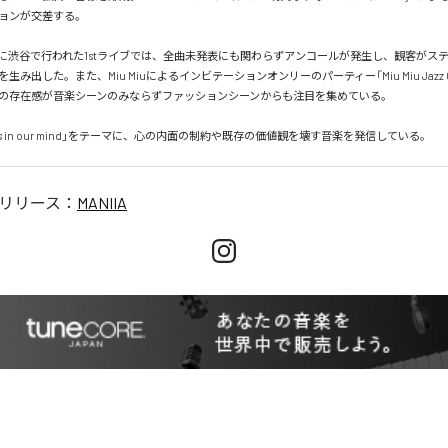
ョンが交差する。

15日に渋谷で行われた1stライブでは、全曲未発表にも関わらずアンコールが発生し、観客がス
み出した。また、Miu Miuによるインビテーションオンリーのパーティー「Miu Miu Jazz Clu
の存在感が音楽シーンのみならずファッションシーンからも注目を集めている。

e rules in our mind」をテーマに、心の内面の制約や既存の価値観を壊す音楽を発信している。
リリース：
MANIIA