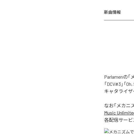
新曲情報
Parlame
「DCV#3」「Oh
キャタライザー
なお「
メカニ
Music Unlimite
各配信サービ