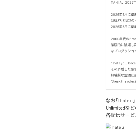
MANIIA、20
2026年5月に結
GIRLFRIENDZ
2026年5月に結
2000年代のEm
徹底的に破壊し再
なプロダクションが
“I hate you, becau
その矛盾した感
無機質な空間に
“Break the
なお「
I hate u
Unlimited
など
各配信サービ