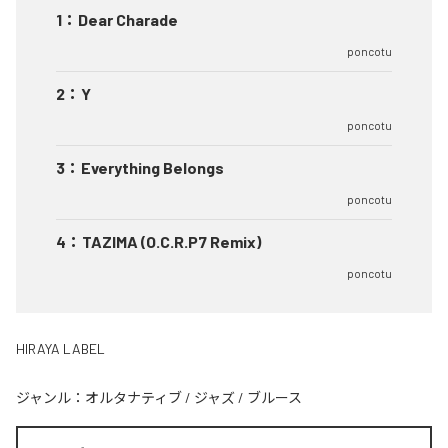
1
：
Dear Charade
poncotu
2
：
Y
poncotu
3
：
Everything Belongs
poncotu
4
：
TAZIMA (O.C.R.P7 Remix)
poncotu
HIRAYA LABEL
ジャンル：
オルタナティブ
/
ジャズ
/
ブルース