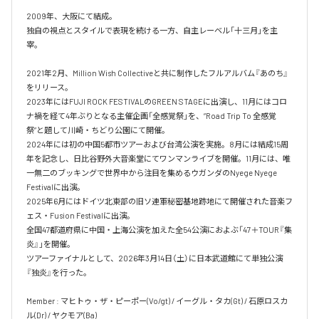
2009年、大阪にて結成。

独自の視点とスタイルで表現を続ける一方、自主レーベル「十三月」を主
宰。

2021年2月、Million Wish Collectiveと共に制作したフルアルバム『あのち』
をリリース。

2023年にはFUJI ROCK FESTIVALのGREEN STAGEに出演し、11月にはコロ
ナ禍を経て4年ぶりとなる主催企画「全感覚祭」を、“Road Trip To 全感覚
祭”と題して川崎・ちどり公園にて開催。

2024年には初の中国5都市ツアーおよび台湾公演を実施。8月には結成15周
年を記念し、日比谷野外大音楽堂にてワンマンライブを開催。11月には、唯
一無二のブッキングで世界中から注目を集めるウガンダのNyege Nyege 
Festivalに出演。

2025年6月にはドイツ北東部の旧ソ連軍秘密基地跡地にて開催された音楽フ
ェス・Fusion Festivalに出演。

全国47都道府県に中国・上海公演を加えた全54公演におよぶ「47＋TOUR『集
炎』」を開催。

ツアーファイナルとして、2026年3月14日（土）に日本武道館にて単独公演
『独炎』を行った。

Member : マヒトゥ・ザ・ピーポー(Vo/gt) / イーグル・タカ(Gt) / 石原ロスカ
ル(Dr) / ヤクモア(Ba)