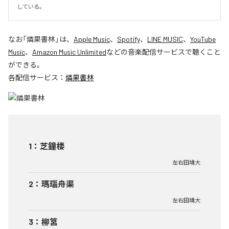
している。
なお「
燐果書林
」は、
Apple Music
、
Spotify
、
LINE MUSIC
、
YouTube
Music
、
Amazon Music Unlimited
などの音楽配信サービスで聴くこと
ができる。
各配信サービス：
燐果書林
1
：
芝鐘楼
左右田靖大
2
：
瑪瑙舟渠
左右田靖大
3
：
柳筥