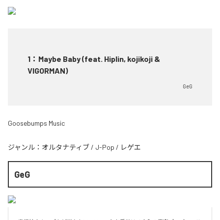
1
：
Maybe Baby (feat. Hiplin, kojikoji &
VIGORMAN)
GeG
Goosebumps Music
ジャンル：
オルタナティブ
/
J-Pop
/
レゲエ
GeG