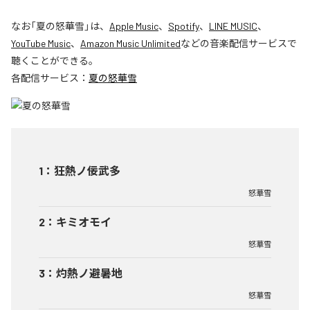
なお「
夏の怒華雪
」は、
Apple Music
、
Spotify
、
LINE MUSIC
、
YouTube Music
、
Amazon Music Unlimited
などの音楽配信サービスで
聴くことができる。
各配信サービス：
夏の怒華雪
1
：
狂熱ノ佞武多
怒華雪
2
：
キミオモイ
怒華雪
3
：
灼熱ノ避暑地
怒華雪