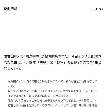
新曲情報
2026.8.7
左右田靖大の「燐果書林」が配信開始された。今回デジタル配信さ
れた楽曲は、「芝鐘楼」「瑪瑙舟渠」「柳筥」「藍瓦庭」を含む全4曲と
なっている。
左右田靖大は、自らに厳格な制約を課すことで、新たな音楽表現を探求して
いる。

使用するのはギターとエフェクトペダルのみ。すべての楽曲は1トラック、1テ
イクで録音され、編集や録り直しは一切行われない。

限られた手段だからこそ生まれる予測できない音の変化と、その瞬間にしか
存在しない演奏を記録し続けるプロジェクトとして、現在は毎日新作を発表