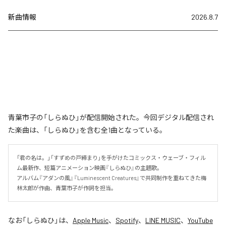
新曲情報
2026.8.7
青葉市子の「しらぬひ」が配信開始された。今回デジタル配信され
た楽曲は、「しらぬひ」を含む全1曲となっている。
「君の名は。」「すずめの戸締まり」を手がけたコミックス・ウェーブ・フィル
ム最新作、短篇アニメーション映画『しらぬひ』の主題歌。

アルバム『アダンの風』『Luminescent Creatures』で共同制作を重ねてきた梅
林太郎が作曲、青葉市子が作詞を担当。
なお「
しらぬひ
」は、
Apple Music
、
Spotify
、
LINE MUSIC
、
YouTube