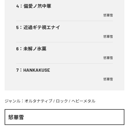
4
：
偏愛ノ笊中華
怒華雪
5
：
近過ギテ視エナイ
怒華雪
6
：
未解ノ氷菓
怒華雪
7
：
HANKAKUSE
怒華雪
ジャンル：
オルタナティブ
/
ロック
/
ヘビーメタル
怒華雪