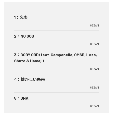
1
：
忘炎
GEZAN
2
：
NO GOD
GEZAN
3
：
BODY ODD (feat. Campanella, OMSB, Loss,
Shuto & Hamaji)
GEZAN
4
：
懐かしい未来
GEZAN
5
：
DNA
GEZAN