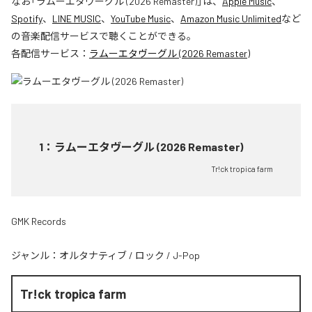
なお「
ラムーエタヴーグル (2026 Remaster)
」は、
Apple Music
、
Spotify
、
LINE MUSIC
、
YouTube Music
、
Amazon Music Unlimited
など
の音楽配信サービスで聴くことができる。
各配信サービス：
ラムーエタヴーグル (2026 Remaster)
1
：
ラムーエタヴーグル (2026 Remaster)
Tr!ck tropica farm
GMK Records
ジャンル：
オルタナティブ
/
ロック
/
J-Pop
Tr!ck tropica farm