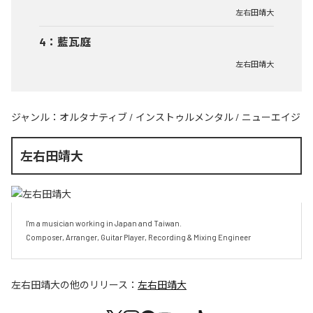
左右田靖大
4
：
藍瓦庭
左右田靖大
ジャンル：
オルタナティブ
/
インストゥルメンタル
/
ニューエイジ
左右田靖大
I'm a musician working in Japan and Taiwan.

Composer, Arranger, Guitar Player, Recording & Mixing Engineer
左右田靖大
の他のリリース：
左右田靖大