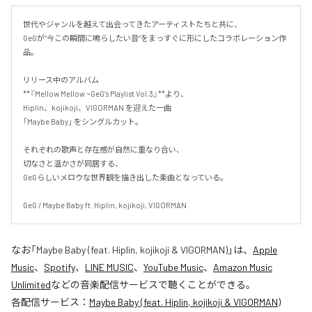
世代やジャンルを越えて出会ってきたアーティストたちと共に、

GeGが“今この瞬間に鳴らしたい音”をまっすぐに形にしたコラボレーション作
品。

リリース中のアルバム

**『Mellow Mellow ~GeG’s Playlist Vol.3』**より、

Hiplin、kojikoji、VIGORMAN を迎えた一曲

「Maybe Baby」 をシングルカット。

それぞれの歌声と存在感が自然に重なり合い、

切なさと温かさが同居する、

GeGらしいメロウな世界観を描き出した楽曲となっている。

GeG / Maybe Baby ft. Hiplin, kojikoji, VIGORMAN
なお「
Maybe Baby (feat. Hiplin, kojikoji & VIGORMAN)
」は、
Apple
Music
、
Spotify
、
LINE MUSIC
、
YouTube Music
、
Amazon Music
Unlimited
などの音楽配信サービスで聴くことができる。
各配信サービス：
Maybe Baby (feat. Hiplin, kojikoji & VIGORMAN)