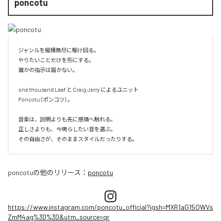
poncotu
ジャンルを縦横無尽に駆け回る。

やりたいことだけを形にする。

誰かの指示は届かない。

one thousand Leaf と Craig Jerry によるユニット

Poncotu（ポンコツ）。

音楽は、説明よりも先に感情へ触れる。

正しさよりも、今鳴らしたい音を選ぶ。

その自由さが、そのままスタイルだったりする。
poncotu
の他のリリース：
poncotu
https://www.instagram.com/poncotu_official?igsh=MXR1aG15OWVs
ZmM4ag%3D%3D&utm_source=qr