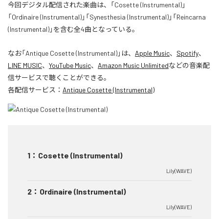
今回デジタル配信された楽曲は、「Cosette (Instrumental)」
「Ordinaire (Instrumental)」「Synesthesia (Instrumental)」「Reincarna
(Instrumental)」を含む全4曲となっている。
なお「
Antique Cosette (Instrumental)
」は、
Apple Music
、
Spotify
、
LINE MUSIC
、
YouTube Music
、
Amazon Music Unlimited
などの音楽配
信サービスで聴くことができる。
各配信サービス：
Antique Cosette (Instrumental)
1
：
Cosette (Instrumental)
Lily(WAVE)
2
：
Ordinaire (Instrumental)
Lily(WAVE)