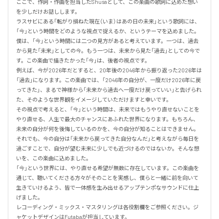
ここで、作詞・作曲を担当したShusaとして、この楽曲の歌詞に込めた想い
を少しだけお話しします。

ラスサビにある「転がり損ねた現在（いま）はあの日の未来」という歌詞には、
「今」という時間をどのような視点で捉えるか、というテーマを込めました。
僕は、「今」という時間には二つの見方があると考えています。一つは、過去
から見た「未来」としての今。もう一つは、未来から見た「過去」としての今で
す。この楽曲で描きたかった「今」は、後者の視点です。

例えば、今が2026年だとすると、20年後の2046年から振り返った2026年は
「過去」になります。この楽曲では、「2046年の自分が、一度だけ2026年に戻
ってきた」、まるで神様から「未来から過去へ一度だけ戻っていい」と告げられ
た、そのような世界観をイメージしていただけますと幸いです。

その視点で考えると、「今」という時間は、未来ではもうやり直せないことを
やり直せる、人生で最大のチャンスにあふれた世界になります。もちろん、
未来の自分が何を後悔しているのかを、今の自分が知ることはできません。
それでも、今の自分は「未来から戻ってきた自分なんだ」と考えながら毎日を
過ごすことで、自分が望む未来に少しでも近づけるのではないか。そんな想
いを、この楽曲に込めました。

「今」という世界には、やり直せる希望が無数に存在しています。この楽曲を
通じて、聴いてくださる方々がそのことを実感し、僕らと一緒に前を向いて
生きていけるよう、皆で一体感を生み出せるアップテンポなサウンドに仕上
げました。

レコーディング・ミックス・マスタリングは各役割欄をご参照ください。ジ
ャケットデザインはFutabaが担当しています。
