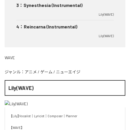
3
：
Synesthesia (Instrumental)
Lily(WAVE)
4
：
Reincarna (Instrumental)
Lily(WAVE)
WAVE
ジャンル：
アニメ
/
ゲーム
/
ニューエイジ
Lily(WAVE)
【Lily】Vocalist｜Lyricist｜Composer｜Planner

【WAVE】
