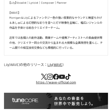
【Lily】Vocalist｜Lyricist｜Composer｜Planner

【WAVE】

Morrigan＆Lilyによるファンタジー色の強い叙景的なサウンドと暁星ちかげ
＆あしゅによる幻想的な彩りを音へと灯す映像を主軸に、幅広いジャンルの
作品を手掛ける総合クリエイターチーム。

近年では各個人の創作活動、商業ゲームや提携アーティストへの楽曲提供等
の他、クリエイター同士の交流から生まれる大規模な企画発想を重んじ、チ
ーム間での相互技術交換なども積極的に行っている。
Lily(WAVE)
の他のリリース：
Lily(WAVE)
https://wave-official.com