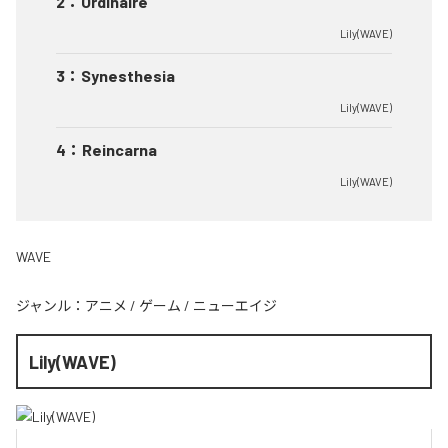
2
：
Ordinaire
Lily(WAVE)
3
：
Synesthesia
Lily(WAVE)
4
：
Reincarna
Lily(WAVE)
WAVE
ジャンル：
アニメ
/
ゲーム
/
ニューエイジ
Lily(WAVE)