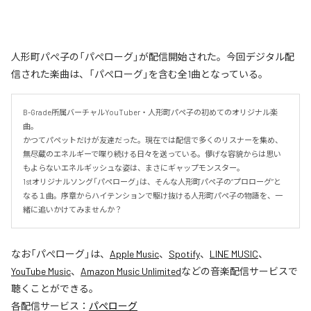
人形町パぺ子の「パぺローグ」が配信開始された。今回デジタル配
信された楽曲は、「パぺローグ」を含む全1曲となっている。
B-Grade所属バーチャルYouTuber・人形町パペ子の初めてのオリジナル楽
曲。

かつてパペットだけが友達だった。現在では配信で多くのリスナーを集め、
無尽蔵のエネルギーで喋り続ける日々を送っている。儚げな容貌からは思い
もよらないエネルギッシュな姿は、まさにギャップモンスター。

1stオリジナルソング「パペローグ」は、そんな人形町パペ子の“プロローグ”と
なる１曲。序章からハイテンションで駆け抜ける人形町パペ子の物語を、一
緒に追いかけてみませんか？
なお「
パぺローグ
」は、
Apple Music
、
Spotify
、
LINE MUSIC
、
YouTube Music
、
Amazon Music Unlimited
などの音楽配信サービスで
聴くことができる。
各配信サービス：
パぺローグ