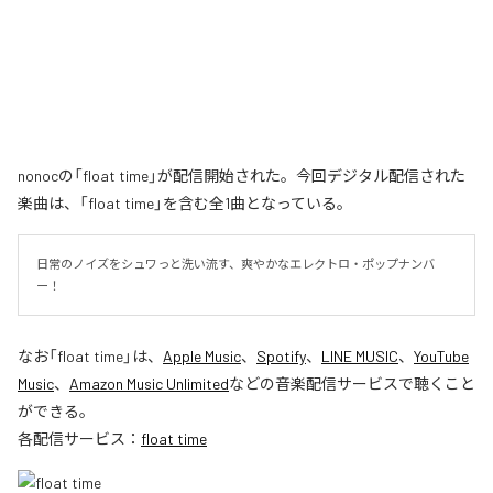
nonocの「float time」が配信開始された。今回デジタル配信された
楽曲は、「float time」を含む全1曲となっている。
日常のノイズをシュワっと洗い流す、爽やかなエレクトロ・ポップナンバ
ー！
なお「
float time
」は、
Apple Music
、
Spotify
、
LINE MUSIC
、
YouTube
Music
、
Amazon Music Unlimited
などの音楽配信サービスで聴くこと
ができる。
各配信サービス：
float time