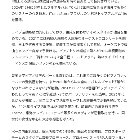
「掴まえろ頂点を」は試合前の選手紹介時の音楽として使用されている。

2024年12月に発売したフルアルバム[YOKU]は国内に留まらず海外でも多く
のリスナーの心を掴み、iTunes Store ブラジルの”J-POPトップアルバム” 1位
を獲得。

ライブ活動も精力的に行っており、編成を問わないそのスタイルが注目を集
めている。2021年には約50人編成の大規模なオーケストラコンサートを開
催。日本を代表する音楽家、斎藤ネコが指揮者として参加、オーケストラ編
曲もメンバー自身で手掛ける。ピアノトリオ編成で臨んだ2024年夏開催の
ワンマンツアー「誇れ-2024-」は全日程ソールドアウト。熱いライブパフォ
ーマンスが幅広いファンの心を掴んでいる。

音楽大学ピアノ科卒のボーカル森彩乃は、これまでに数多くのピアノコンク
ールでの受賞歴を持つ。また2021年からは自身のアパレルブランド「誰かに
なりたいわけじゃない」が始動。ZIP-FMの Podcast番組「ビッグファイブ 〜
わたしって何者？ 心理学雑談〜」ではパーソナリティを担当中。2023 年に
乳がんが発覚し、同年はライブ活動をセーブし治療優先で活動を続けていた
が、2024年ライブ活動を本格復帰を果たす。前向きに治療を行う姿を
Abema、東海テレビ、CBC テレビ等多くのメディアが密着取材を行い、同
世代の女性を中心に大きな感動を呼んだ。

ベース内田旭彦は、個人名義でのCM音楽、舞台の音楽監督、プロスポーツ
チームのスタジアム音楽プロデュース、プロオーケストラ「名古屋フィルハ