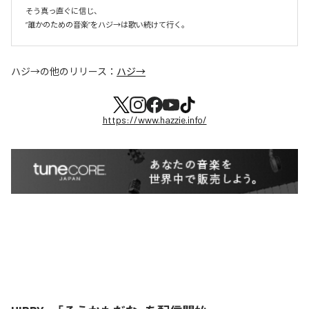
そう真っ直ぐに信じ、

ハジ→
の他のリリース：
ハジ→
https://www.hazzie.info/