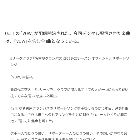
Qaijffの「VOW」が配信開始された。今回デジタル配信された楽曲
は、「VOW」を含む全1曲となっている。
Jリーグクラブ「名古屋グランパス」2026-27シーズン オフィシャルサポートソ
ング。

「VOW」＝誓い。

新時代に突入したJリーグを、クラブに関わるすべての人が一つになって戦い
抜く――そんな"誓い"を描いた楽曲。

Qaijffが名古屋グランパスのサポートソングを手掛けるのは10年目、通算11曲
目となる。今作は選手へのヒアリングをもとに制作され、一人ひとりが胸に
抱く「誓い」に焦点を当てた。

選手一人ひとりの誓い。サポーター一人ひとりの誓い。その想いが重なり合
い、やがてクラブ全体を支える大きな誓いとなっていく。
