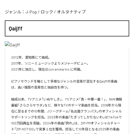
ジャンル：
J-Pop
/
ロック
/
オルタナティブ
Qaijff
2012年、愛知県にて結成。

2017年、ソニーミュージックよりメジャーデビュー。

2021年に独立し、現在はcon anima Inc.に所属。

ピアノサウンドを軸として多様なジャンルの音楽が混在するQaijffの楽曲
は、高い強度の音楽性と独自性を持つ。

結成以来、TVアニメ「いぬやしき」、TVアニメ「真・中華一番！」、NHK情報
番組「さらさらサラダ」など、様々なTVのテーマ楽曲を担当。2016年から現
在に至るまでの10年間、Jリーグチーム「名古屋グランパス」のオフィシャル
サポートソングを担当。2023年の楽曲「たぎってしかたないわ」はTikTokで
100万回再生を突破。2024年の楽曲「誇れ」は、ZIP-FMオフィシャルチャー
ト「ZIP-HOT100」で見事１位を獲得。担当して10年目となる2025年の楽曲