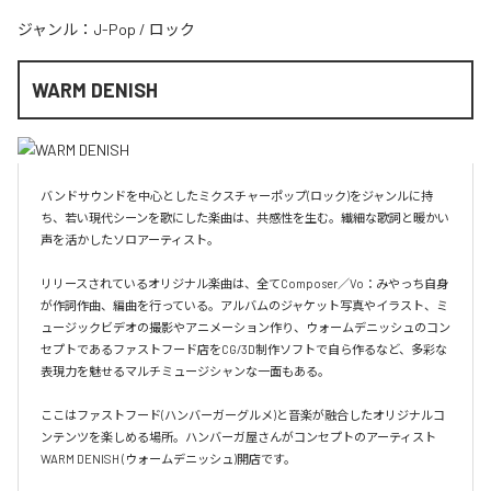
ジャンル：
J-Pop
/
ロック
WARM DENISH
バンドサウンドを中心としたミクスチャーポップ(ロック)をジャンルに持
ち、若い現代シーンを歌にした楽曲は、共感性を生む。繊細な歌詞と暖かい
声を活かしたソロアーティスト。

リリースされているオリジナル楽曲は、全てComposer／Vo：みやっち自身
が作詞作曲、編曲を行っている。アルバムのジャケット写真やイラスト、ミ
ュージックビデオの撮影やアニメーション作り、ウォームデニッシュのコン
セプトであるファストフード店をCG/3D制作ソフトで自ら作るなど、多彩な
表現力を魅せるマルチミュージシャンな一面もある。

ここはファストフード(ハンバーガーグルメ)と音楽が融合したオリジナルコ
ンテンツを楽しめる場所。ハンバーガ屋さんがコンセプトのアーティスト
WARM DENISH (ウォームデニッシュ)開店です。