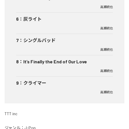
高瀬統也
6
：
灰ライト
高瀬統也
7
：
シングルバッド
高瀬統也
8
：
It’s Finally the End of Our Love
高瀬統也
9
：
クライマー
高瀬統也
TTT inc
ジャンル：
J-Pop