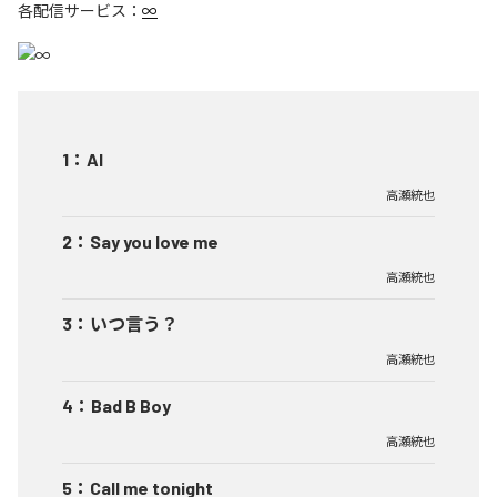
各配信サービス：
∞
1
：
AI
高瀬統也
2
：
Say you love me
高瀬統也
3
：
いつ言う？
高瀬統也
4
：
Bad B Boy
高瀬統也
5
：
Call me tonight