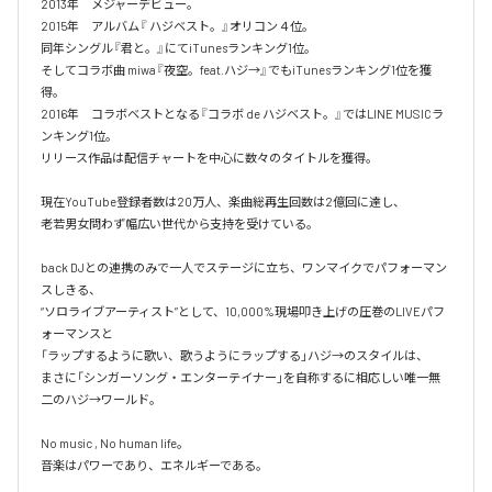
2013年　メジャーデビュー。

2015年　アルバム『 ハジベスト。』オリコン４位。

同年シングル『君と。』にてiTunesランキング1位。

そしてコラボ曲 miwa『夜空。feat.ハジ→』でもiTunesランキング1位を獲
得。

2016年　コラボベストとなる『コラボ de ハジベスト。』ではLINE MUSICラ
ンキング1位。

リリース作品は配信チャートを中心に数々のタイトルを獲得。

現在YouTube登録者数は20万人、楽曲総再生回数は2億回に達し、

老若男女問わず幅広い世代から支持を受けている。 

back DJとの連携のみで一人でステージに立ち、ワンマイクでパフォーマン
スしきる、

“ソロライブアーティスト”として、10,000%現場叩き上げの圧巻のLIVEパフ
ォーマンスと

「ラップするように歌い、歌うようにラップする」ハジ→のスタイルは、

まさに「シンガーソング・エンターテイナー」を自称するに相応しい唯一無
二のハジ→ワールド。

No music , No human life。

音楽はパワーであり、エネルギーである。
