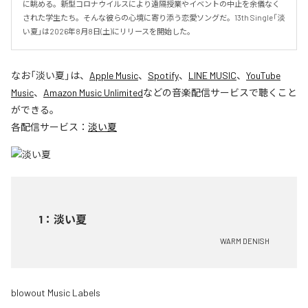
に眺める。新型コロナウイルスにより遠隔授業やイベントの中止を余儀なく
された学生たち。そんな彼らの心境に寄り添う恋愛ソングだ。13th Single「淡
い夏」は2026年8月8日(土)にリリースを開始した。
なお「
淡い夏
」は、
Apple Music
、
Spotify
、
LINE MUSIC
、
YouTube
Music
、
Amazon Music Unlimited
などの音楽配信サービスで聴くこと
ができる。
各配信サービス：
淡い夏
1
：
淡い夏
WARM DENISH
blowout Music Labels