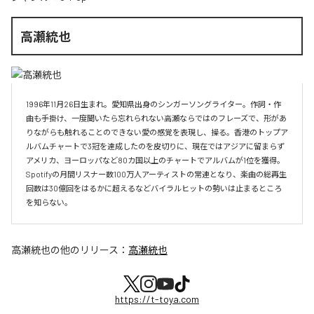
高瀬統也
1996年11月26日生まれ。愛知県出身のシンガーソングライター。作詞・作
曲も手掛け、一度聞いたら忘れられない高瀬ならではのフレーズで、形があ
りながらも触れることのできない愛の感覚を表現し、操る。香港のトップア
ルバムチャートで3冠を達成したのを皮切りに、現在ではアジアに留まらず
アメリカ、ヨーロッパなど80カ国以上のチャートでアルバムが1位を獲得。
Spotifyの月間リスナー数100万人アーティストの常連となり、楽曲の総再生
回数は30億回をはるかに超えるなどバイラルヒットの勢いは止まるところ
を知らない。
高瀬統也
の他のリリース：
高瀬統也
https://t-toya.com