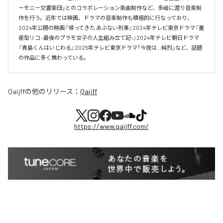
ーモニー交響楽団」とのコラボレーション楽曲制作など、多岐に渡り音楽制
作を行う。近年では映画、ドラマの音楽制作も積極的に行なっており、
2024年公開の映画『帰ってきた あぶない刑事』2024年テレビ東京ドラマ『量
産型リコ -最後のプラモ女子の人生組み立て記-』2024年テレビ朝日ドラマ
『青島くんはいじわる』2025年テレビ東京ドラマ「今夜は…純烈」など、話題
の作品に多く携わっている。
Qaijff
の他のリリース：
Qaijff
https://www.qaijff.com/