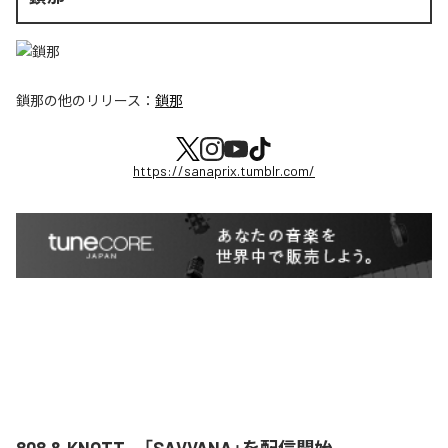
鎖那
の他のリリース：
鎖那
https://sanaprix.tumblr.com/
808 & KNOTT、「SAVVANA」を配信開始