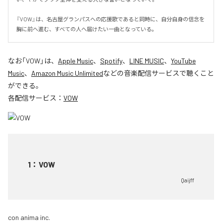
『VOW』は、名古屋グランパスへの応援歌であると同時に、自分自身の信念を
胸に前へ進む、すべての人へ届けたい一曲となっている。
なお「
VOW
」は、
Apple Music
、
Spotify
、
LINE MUSIC
、
YouTube
Music
、
Amazon Music Unlimited
などの音楽配信サービスで聴くこと
ができる。
各配信サービス：
VOW
1
：
VOW
Qaijff
con anima inc.