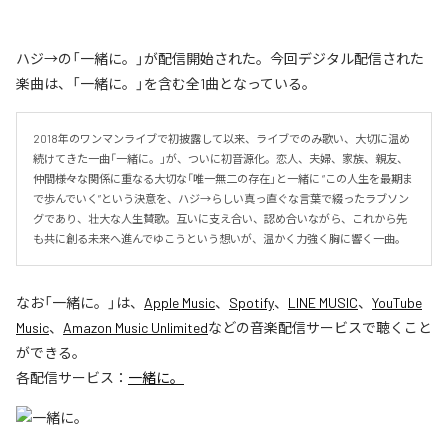
ハジ→の「一緒に。」が配信開始された。今回デジタル配信された
楽曲は、「一緒に。」を含む全1曲となっている。
2018年のワンマンライブで初披露して以来、ライブでのみ歌い、大切に温め
続けてきた一曲「一緒に。」が、ついに初音源化。恋人、夫婦、家族、親友、
仲間――様々な関係に重なる大切な「唯一無二の存在」と一緒に “この人生を最期ま
で歩んでいく”という決意を、ハジ→らしい真っ直ぐな言葉で綴ったラブソン
グであり、壮大な人生賛歌。互いに支え合い、認め合いながら、これから先
も共に創る未来へ進んでゆこうという想いが、温かく力強く胸に響く一曲。
なお「
一緒に。
」は、
Apple Music
、
Spotify
、
LINE MUSIC
、
YouTube
Music
、
Amazon Music Unlimited
などの音楽配信サービスで聴くこと
ができる。
各配信サービス：
一緒に。