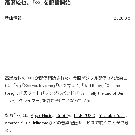
高瀬統也、「∞」を配信開始
新曲情報
2026.8.8
高瀬統也の「∞」が配信開始された。今回デジタル配信された楽曲
は、「AI」「Say you love me」「いつ言う？」「Bad B Boy」「Call me
tonight」「灰ライト」「シングルバッド」「It’s Finally the End of Our
Love」「クライマー」を含む全9曲となっている。
なお「
∞
」は、
Apple Music
、
Spotify
、
LINE MUSIC
、
YouTube Music
、
Amazon Music Unlimited
などの音楽配信サービスで聴くことができ
る。