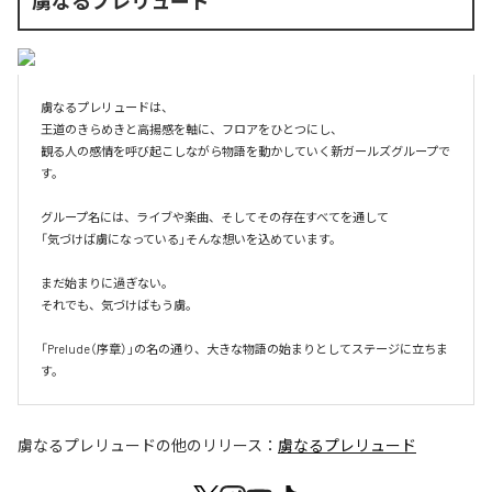
虜なるプレリュード
虜なるプレリュードは、

王道のきらめきと高揚感を軸に、フロアをひとつにし、

観る人の感情を呼び起こしながら物語を動かしていく新ガールズグループで
す。

グループ名には、ライブや楽曲、そしてその存在すべてを通して

「気づけば虜になっている」そんな想いを込めています。

まだ始まりに過ぎない。

それでも、気づけばもう虜。

「Prelude（序章）」の名の通り、大きな物語の始まりとしてステージに立ちま
す。
虜なるプレリュード
の他のリリース：
虜なるプレリュード