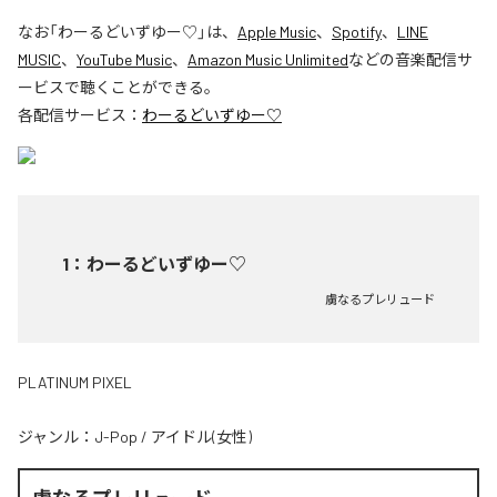
なお「
わーるどいずゆー♡
」は、
Apple Music
、
Spotify
、
LINE
MUSIC
、
YouTube Music
、
Amazon Music Unlimited
などの音楽配信サ
ービスで聴くことができる。
各配信サービス：
わーるどいずゆー♡
1
：
わーるどいずゆー♡
虜なるプレリュード
PLATINUM PIXEL
ジャンル：
J-Pop
/
アイドル(女性)