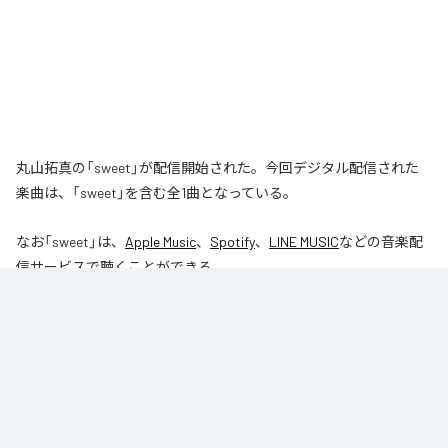
丸山拓真の「sweet」が配信開始された。今回デジタル配信された
楽曲は、「sweet」を含む全1曲となっている。
なお「
sweet
」は、
Apple Music
、
Spotify
、
LINE MUSIC
などの音楽配
信サービスで聴くことができる。
各配信サービス：
sweet
1
：
sweet