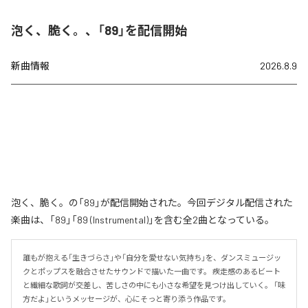
泡く、脆く。、「89」を配信開始
新曲情報
2026.8.9
泡く、脆く。の「89」が配信開始された。今回デジタル配信された
楽曲は、「89」「89 (Instrumental)」を含む全2曲となっている。
誰もが抱える「生きづらさ」や「自分を愛せない気持ち」を、ダンスミュージッ
クとポップスを融合させたサウンドで描いた一曲です。 疾走感のあるビート
と繊細な歌詞が交差し、苦しさの中にも小さな希望を見つけ出していく。 「味
方だよ」というメッセージが、心にそっと寄り添う作品です。