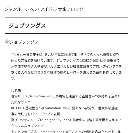
ジャンル：
J-Pop
/
アイドル(女性)
/
ロック
ジョブソングス
『今日も一日ご安全に』を合い言葉に現場で働くすべての人々へ尊敬と愛を
込めた応援歌を届けています。ジョブソングス（JOBSONGS）は建設現場で
汗を流す監督さん基礎屋さん大工さんとび職電気設備のプロ水道インフラを
支える人々などさまざまな職種の陰のヒーローを讃える楽曲を制作していま
す。

代表曲  

現場サンバ (Genba Samba): 工事現場を運営する監督さんの気持ちを込めた
元気なサンバ  

HOT HOT 基礎屋さん (Foundation Crew): 見えない部分が一番大事な基礎工
事の大切さをパワーポップで表現  

真夜中シティループ (Midnight City Loop): 真夜中の道路工事が街を支えるソ
ウルフルなラブソング  

トントン大工さん (Carpenter Song): 大工さんへの感謝を込めたハートフル