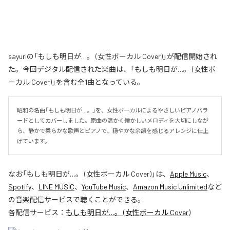
sayuriの「もしも明日が…。 (女性ボーカル Cover)」が配信開始され
た。今回デジタル配信された楽曲は、「もしも明日が…。 (女性ボ
ーカル Cover)」を含む全1曲となっている。
昭和の名曲「もしも明日が…。」を、女性ボーカルによるやさしいピアノバラ
ードとしてカバーしました。原曲の温かく懐かしいメロディを大切にしなが
ら、静かで柔らかな歌声とピアノで、穏やかな余韻を感じるアレンジに仕上
げています。
なお「
もしも明日が…。 (女性ボーカル Cover)
」は、
Apple Music
、
Spotify
、
LINE MUSIC
、
YouTube Music
、
Amazon Music Unlimited
など
の音楽配信サービスで聴くことができる。
各配信サービス：
もしも明日が…。 (女性ボーカル Cover)