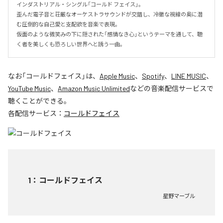
インダストリアル・シングル「コールド フェイス」。

歪んだ電子音と荘厳なオーケストラサウンドが交錯し、冷徹な視線の奥に潜
む圧倒的な自己愛と支配欲を音楽で表現。

仮面のような微笑みの下に隠された「感情なき心」というテーマを通して、聴
く者を美しくも恐ろしい世界へと誘う一曲。
なお「
コールドフェイス
」は、
Apple Music
、
Spotify
、
LINE MUSIC
、
YouTube Music
、
Amazon Music Unlimited
などの音楽配信サービスで
聴くことができる。
各配信サービス：
コールドフェイス
1
：
コールドフェイス
星野マーブル