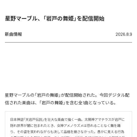
星野マーブル、「岩戸の舞姫」を配信開始
新曲情報
2026.8.9
星野マーブルの「岩戸の舞姫」が配信開始された。今回デジタル配
信された楽曲は、「岩戸の舞姫」を含む全1曲となっている。
日本神話「天岩戸伝説」を壮大な楽曲で描く一曲。太陽神アマテラスが岩戸に
隠れ世界が闇に包まれたとき、女神アメノウズメは恐れることなく舞を踊
り、その姿を笑われながらも決して品格を崩さなかった。愚かに見える行為