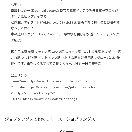
な楽曲  

電設レガシー (Electrical Legacy): 都市の電気インフラを守る気概をエッジ
の利いたヒップホップで  

とび職シティライト (Tobi-shoku City Lights): 高所作業に携わるとび職の粋
なシティポップ  

水の道ロック (Plumbing Rock): 街に命の水を届ける水道インフラをパンク
で応援

現在日本語 英語 フランス語 ロシア語 スペイン語 ポルトガル語 ヒンディー語 
北京語 アラビア語 インドネシア語 ベトナム語など多言語でグローバルに発
信中です。街をつくるすべての働く人々へ今日も一日ご安全に！

公式リンク

TuneCore: https://www.tunecore.co.jp/artists/jobsongs

YouTube: https://www.youtube.com/@jobsongs.studio

X: https://x.com/jobsongs777

TikTok: https://www.tiktok.com/@jobsongs
ジョブソングス
の他のリリース：
ジョブソングス