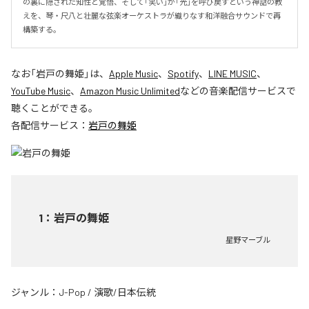
の裏に隠された知性と覚悟、そして「笑い」が「光」を呼び戻すという神話の教
えを、琴・尺八と壮麗な弦楽オーケストラが織りなす和洋融合サウンドで再
構築する。
なお「
岩戸の舞姫
」は、
Apple Music
、
Spotify
、
LINE MUSIC
、
YouTube Music
、
Amazon Music Unlimited
などの音楽配信サービスで
聴くことができる。
各配信サービス：
岩戸の舞姫
1
：
岩戸の舞姫
星野マーブル
ジャンル：
J-Pop
/
演歌/日本伝統