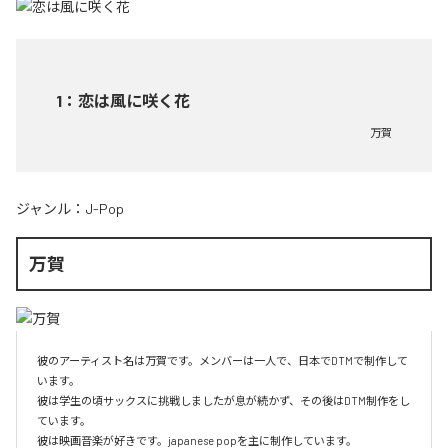
1
：
恋は風に咲く花
万賀
ジャンル：
J-Pop
万賀
彼のアーティスト名は万賀です。メンバーは一人で、日本でDTMで制作して
います。

彼は学生の頃サックスに挑戦しましたが息が続かず、その後はDTM制作をし
ています。

彼は映画音楽が好きです。japanese popを主に制作しています。
