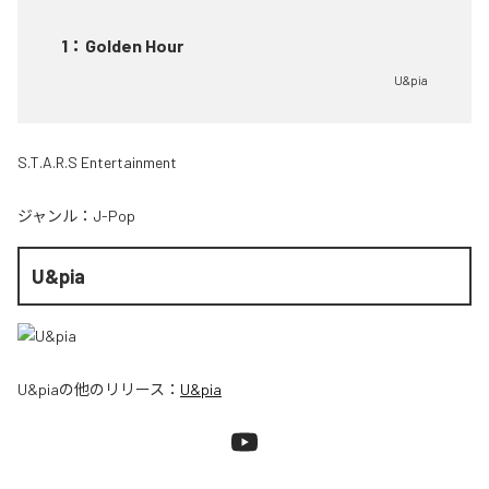
1
：
Golden Hour
U&pia
S.T.A.R.S Entertainment
ジャンル：
J-Pop
U&pia
U&pia
の他のリリース：
U&pia