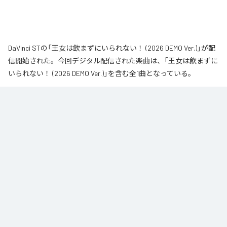
DaVinci STの「王女は飲まずにいられない！ (2026 DEMO Ver.)」が配
信開始された。今回デジタル配信された楽曲は、「王女は飲まずに
いられない！ (2026 DEMO Ver.)」を含む全1曲となっている。
なお「
王女は飲まずにいられない！ (2026 DEMO Ver.)
」は、
Apple
Music
、
Spotify
、
LINE MUSIC
、
YouTube Music
、
Amazon Music
Unlimited
などの音楽配信サービスで聴くことができる。
各配信サービス：
王女は飲まずにいられない！ (2026 DEMO Ver.)
1
：
王女は飲まずにいられない！ (2026 DEMO
Ver.)