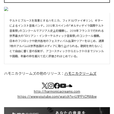
ケルトとブルースを背景とするハモニカ、フィドル(ヴァイオリン)、ギター
によるインスト音楽バンド。2012年スペインの「オルティゲイラ国際ケルト
音楽祭」のコンクールでアジア人史上初優勝し、2018年フランスで行われる
世界最大の「ロリアン・インターケルティック音楽祭」のコンクール優勝。 
日本のフジロックや欧州各地のフェスティバル出演やツアーをはじめ、通算
7枚のアルバムは世界各国のメディアに取り上げられる。歌詞を持たないこ
とで自由に響く音の反射が、アコースティックからエレクトロまでジャンル
や国籍、年齢の枠を越えて広く評価されはじめている。
ハモニカクリームズ
の他のリリース：
ハモニカクリームズ
http://harmonicacreams.com
https://www.youtube.com/watch?v=U1PPtCMAlbw