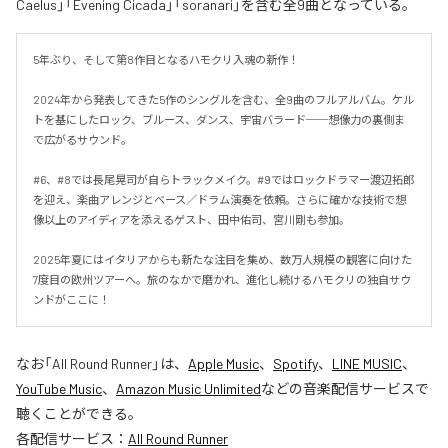
Caelus」「Evening Cicada」「soranari」を含む全9曲となっている。
5年ぶり、そして第8作目となるハモクリ入魂の新作！

2024年から発表してきた5作のシングルを含む、全9曲のフルアルバム。ケル
トを基にしたロック、ブルース、ダンス、宇宙バラード──想像力の裏側ま
で広がるサウンド。

#6、#8では長尾晃司が自らトラックメイク。#9ではロックドラマー渡辺拓郎
を迎え、楽曲アレンジとベース／ドラム演奏を依頼。さらに確かな技術で想
像以上のアイディアを添えるゲスト、田中佑司、宮川剛も参加。

2025年夏にはイタリアからも新たな注目を集め、数万人規模の観客に向けた
7度目の欧州ツアーへ。旅のなかで磨かれ、進化し続けるハモクリの独自サウ
ンドがここに！
なお「
All Round Runner
」は、
Apple Music
、
Spotify
、
LINE MUSIC
、
YouTube Music
、
Amazon Music Unlimited
などの音楽配信サービスで
聴くことができる。
各配信サービス：
All Round Runner