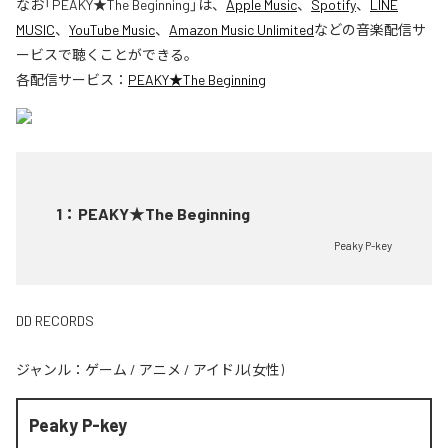
なお「
PEAKY★The Beginning
」は、
Apple Music
、
Spotify
、
LINE
MUSIC
、
YouTube Music
、
Amazon Music Unlimited
などの音楽配信サ
ービスで聴くことができる。
各配信サービス：
PEAKY★The Beginning
1
：
PEAKY★The Beginning
Peaky P-key
DD RECORDS
ジャンル：
ゲーム
/
アニメ
/
アイドル(女性)
Peaky P-key