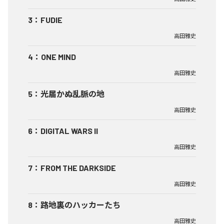
3
：
FUDIE
高田雅史
4
：
ONE MIND
高田雅史
5
：
光届かぬ乱脈の地
高田雅史
6
：
DIGITAL WARS II
高田雅史
7
：
FROM THE DARKSIDE
高田雅史
8
：
路地裏のハッカーたち
高田雅史