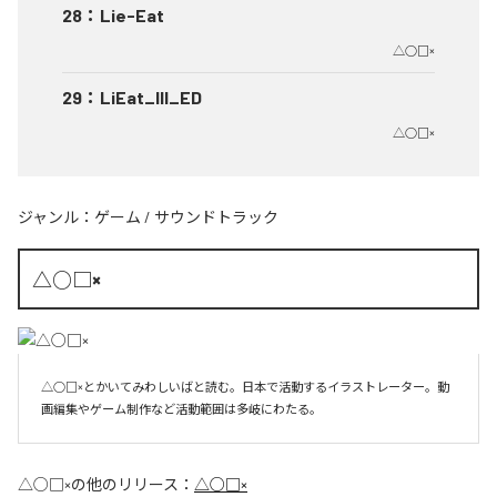
28
：
Lie-Eat
△○□×
29
：
LiEat_III_ED
△○□×
ジャンル：
ゲーム
/
サウンドトラック
△○□×
△○□×とかいてみわしいばと読む。日本で活動するイラストレーター。動
画編集やゲーム制作など活動範囲は多岐にわたる。
△○□×
の他のリリース：
△○□×