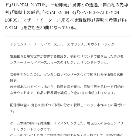
ド」「UNREAL RHYTHM」「一触即発」「畏怖との遭遇」「舞台袖の先導
者」「聖騎士の威光」「ROYAL KNIGHTS」「SEVEN GREAT DEMON
LORDS」「マザー・イーター」「来るべき新世界」「芽吹く希望」「Re-
INSTALL」を含む全30曲となっている。
デジモンストーリー サイバースルゥース オリジナルサウンドトラック

電脳世界と現実世界が交差する物語を、多彩なサウンドで描き出したデジモ
ンストーリー サイバースルゥースのオリジナルサウンドトラック。

音楽を手がけたのは、ダンガンロンパシリーズなどで知られる作曲家の高田
雅史。

疾走感あふれるバトル曲から、物語を彩る楽曲、電脳世界を思わせる幻想的
なサウンドまで、作品の世界観を凝縮した全60曲で構成されています。

配信版は全60曲を30曲ずつ2作品に分けて収録しており、本作はその第2弾で
す。

ゲーム本編のBGMを再編集、リマスタリングした、聴き応えのあるコンプリ
ートサウンドトラックです。

ゲームをプレイした方には物語の記憶がよみがえる一枚として、初めて聴く