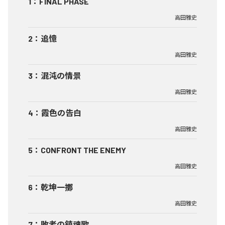
1
：
FINAL PHASE
高田雅史
2
：
追憶
高田雅史
3
：
混沌の情景
高田雅史
4
：
霞色の告白
高田雅史
5
：
CONFRONT THE ENEMY
高田雅史
6
：
乾坤一擲
高田雅史
7
：
敗者の鎮魂歌