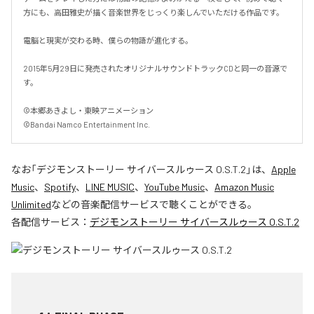
方にも、高田雅史が描く音楽世界をじっくり楽しんでいただける作品です。

電脳と現実が交わる時、僕らの物語が進化する。

2015年5月29日に発売されたオリジナルサウンドトラックCDと同一の音源で
す。

©本郷あきよし・東映アニメーション

©Bandai Namco Entertainment Inc.
なお「
デジモンストーリー サイバースルゥース O.S.T.2
」は、
Apple
Music
、
Spotify
、
LINE MUSIC
、
YouTube Music
、
Amazon Music
Unlimited
などの音楽配信サービスで聴くことができる。
各配信サービス：
デジモンストーリー サイバースルゥース O.S.T.2