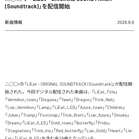
(Soundtrack)」を配信開始
新曲情報
2026.8.9
△○□×の「LiEat - ORIGINAL SOUNDTRACK (Soundtrack)」が配信開
始された。今回デジタル配信された楽曲は、「LiEat_Title」
「Vermilion_town」「Disguise」「Yawn」「Dragon」「Trick_Neil」
「Liar_Vermilion」「Lamp」「LiEat_I_ED」「Azure_town」「Children」
「Joker」「Trump」「Footstep」「Trick_Brett」「Liar_Azure」「Smoke」
「Dream」「LiEat_II_ED」「Gold_town」「Butterfly」「Pride」
「Stagnation」「Trick_Iris」「Red_butterfly」「Liar_Gold」「Heart」「Lie-
Eat」「LiEat_III_ED」を含む全29曲となっている。