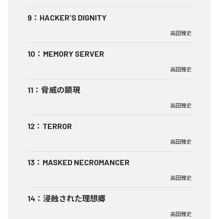
9
：
HACKER'S DIGNITY
高田雅史
10
：
MEMORY SERVER
高田雅史
11
：
脅威の顕現
高田雅史
12
：
TERROR
高田雅史
13
：
MASKED NECROMANCER
高田雅史
14
：
浸蝕された理想郷
高田雅史