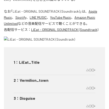
なお「
LiEat - ORIGINAL SOUNDTRACK (Soundtrack)
」は、
Apple
Music
、
Spotify
、
LINE MUSIC
、
YouTube Music
、
Amazon Music
Unlimited
などの音楽配信サービスで聴くことができる。
各配信サービス：
LiEat - ORIGINAL SOUNDTRACK (Soundtrack)
1
：
LiEat_Title
△○□×
2
：
Vermilion_town
△○□×
3
：
Disguise
△○□×