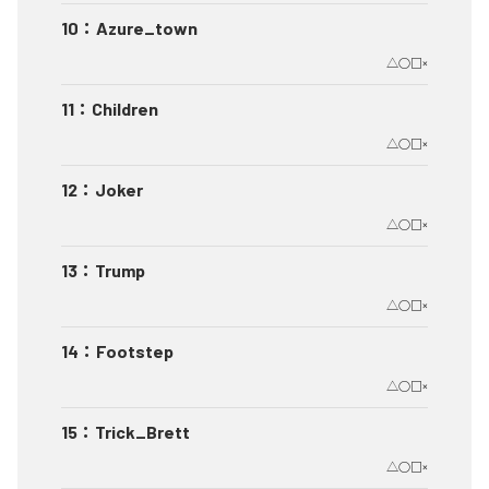
10
：
Azure_town
△○□×
11
：
Children
△○□×
12
：
Joker
△○□×
13
：
Trump
△○□×
14
：
Footstep
△○□×
15
：
Trick_Brett
△○□×