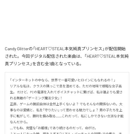
Candy Glitterの「HEART♡STEAL本気純真プリンセス」が配信開始
された。今回デジタル配信された楽曲は、「HEART♡STEAL本気純
真プリンセス」を含む全1曲となっている。
「インターネットの中なら、世界で一番可愛いヒロインにもなれるの！」

リアルな私は、クラスの隅っこで息を潜めてる、ただの地味で根暗な女子高
生。 だけど、PCの電源を入れてボイスチャットに繋げば、私は誰よりも愛さ
れる無敵の「ゲーミング魔法少女」！

正直、ゲームの腕前自体は全然上手くないよ？ でもそんなの関係ないの。大
事なのは愛嬌と、私を「守りたい」って思わせる魅力でしょ？ 男の子たちを上
手に転がして、勝利を掴み取る____これだって、私にしかできない立派な才能
なんだから。

__でもね、完璧な「お姫様」であり続けるのだって、命がけ。

ふと一人になった時、頭をよぎる「リアル・バーチャルの狭間」での焦り。チ