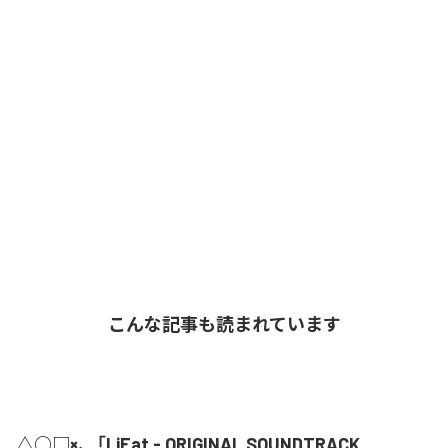
こんな記事も読まれています
△○□×、「LiEat - ORIGINAL SOUNDTRACK