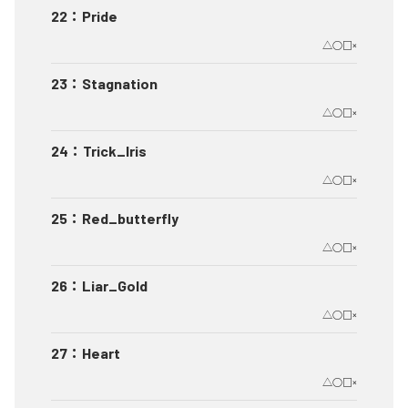
22
：
Pride
△○□×
23
：
Stagnation
△○□×
24
：
Trick_Iris
△○□×
25
：
Red_butterfly
△○□×
26
：
Liar_Gold
△○□×
27
：
Heart
△○□×