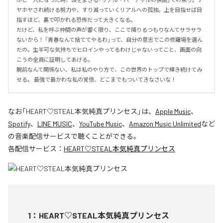
ヤホヤされ続ける努力や、すり減っていくリアルへの孤独。上を目指せば目
指すほど、裏で叩かれる恐怖だって大きくなる。

だけど、私を呼ぶ仲間の声が響く限り、ここで降りるつもりなんてサラサラ
ないから！ 「青春なんて捨ててやるわ」って、自分の意志でこの修羅場を選ん
だの。生半可な気持ちでヒロインやってるわけじゃないってこと、画面の向
こうの全員に証明してあげる。

腕前なんて関係ない、私は私のやり方で、この世界のトップで輝き続けてみ
せる。 最強で最かわな私の覚悟、どこまでもついてきなさいな！
なお「
HEART♡STEAL本気純真プリンセス
」は、
Apple Music
、
Spotify
、
LINE MUSIC
、
YouTube Music
、
Amazon Music Unlimited
など
の音楽配信サービスで聴くことができる。
各配信サービス：
HEART♡STEAL本気純真プリンセス
1
：
HEART♡STEAL本気純真プリンセス