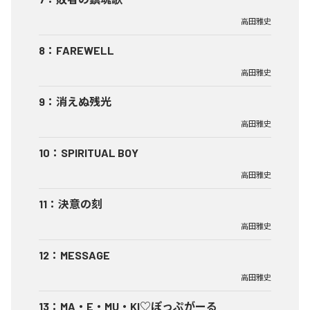
高田雅史
8
：
FAREWELL
高田雅史
9
：
消えぬ残光
高田雅史
10
：
SPIRITUAL BOY
高田雅史
11
：
決意の刻
高田雅史
12
：
MESSAGE
高田雅史
13
：
MA・E・MU・KI♡ぽっぷがーる