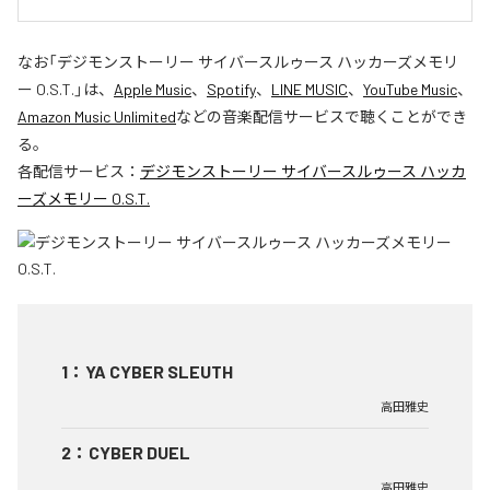
なお「
デジモンストーリー サイバースルゥース ハッカーズメモリ
ー O.S.T.
」は、
Apple Music
、
Spotify
、
LINE MUSIC
、
YouTube Music
、
Amazon Music Unlimited
などの音楽配信サービスで聴くことができ
る。
各配信サービス：
デジモンストーリー サイバースルゥース ハッカ
ーズメモリー O.S.T.
1
：
YA CYBER SLEUTH
高田雅史
2
：
CYBER DUEL
高田雅史