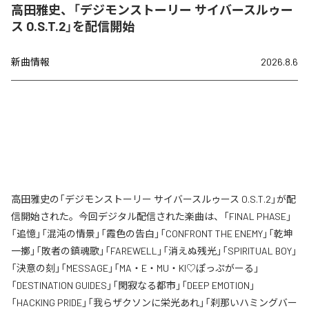
高田雅史、「デジモンストーリー サイバースルゥー
ス O.S.T.2」を配信開始
新曲情報
2026.8.6
高田雅史の「デジモンストーリー サイバースルゥース O.S.T.2」が配
信開始された。今回デジタル配信された楽曲は、「FINAL PHASE」
「追憶」「混沌の情景」「霞色の告白」「CONFRONT THE ENEMY」「乾坤
一擲」「敗者の鎮魂歌」「FAREWELL」「消えぬ残光」「SPIRITUAL BOY」
「決意の刻」「MESSAGE」「MA・E・MU・KI♡ぽっぷがーる」
「DESTINATION GUIDES」「閑寂なる都市」「DEEP EMOTION」
「HACKING PRIDE」「我らザクソンに栄光あれ」「刹那いハミングバー