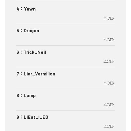
4
：
Yawn
△○□×
5
：
Dragon
△○□×
6
：
Trick_Neil
△○□×
7
：
Liar_Vermilion
△○□×
8
：
Lamp
△○□×
9
：
LiEat_I_ED
△○□×