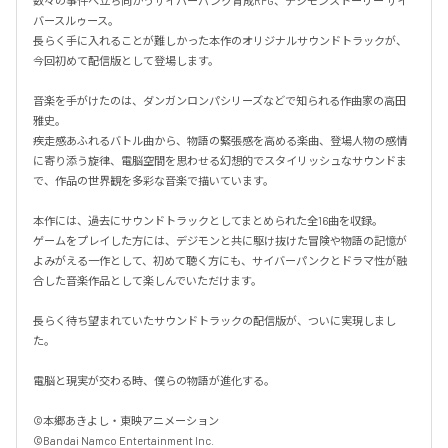
数々の事件へ立ち向かうサイバーパンク育成RPG、デジモンストーリー サイ
バースルゥース。

長らく手に入れることが難しかった本作のオリジナルサウンドトラックが、
今回初めて配信版として登場します。

音楽を手がけたのは、ダンガンロンパシリーズなどで知られる作曲家の高田
雅史。

疾走感あふれるバトル曲から、物語の緊張感を高める楽曲、登場人物の感情
に寄り添う旋律、電脳空間を思わせる幻想的でスタイリッシュなサウンドま
で、作品の世界観を多彩な音楽で描いています。

本作には、過去にサウンドトラックとしてまとめられた全16曲を収録。

ゲームをプレイした方には、デジモンと共に駆け抜けた冒険や物語の記憶が
よみがえる一作として、初めて聴く方にも、サイバーパンクとドラマ性が融
合した音楽作品として楽しんでいただけます。

長らく待ち望まれていたサウンドトラックの配信版が、ついに実現しまし
た。

電脳と現実が交わる時、僕らの物語が進化する。

©本郷あきよし・東映アニメーション

©Bandai Namco Entertainment Inc.