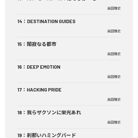
高田雅史
14
：
DESTINATION GUIDES
高田雅史
15
：
閑寂なる都市
高田雅史
16
：
DEEP EMOTION
高田雅史
17
：
HACKING PRIDE
高田雅史
18
：
我らザクソンに栄光あれ
高田雅史
19
：
刹那いハミングバード