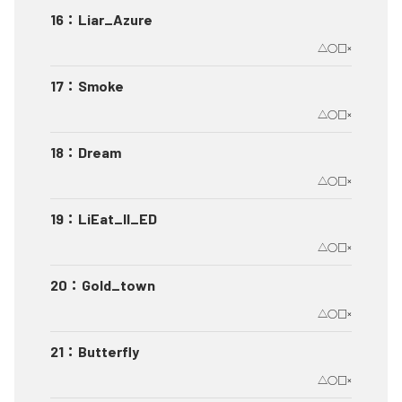
16
：
Liar_Azure
△○□×
17
：
Smoke
△○□×
18
：
Dream
△○□×
19
：
LiEat_II_ED
△○□×
20
：
Gold_town
△○□×
21
：
Butterfly
△○□×