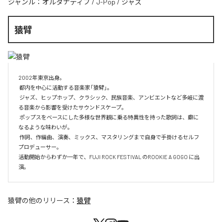
ジャンル：
オルタナティブ
/
J-Pop
/
ジャズ
猿臂
2002年東京出身。

 都内を中心に活動する音楽家「猿臂」。

 ジャズ、ヒップホップ、クラシック、民族音楽、アンビエントなど多岐に渡
る音楽から影響を受けたサウンドスケープ。

 ポップスをベースにした多様な世界観に乗る特異性を持った歌詞は、癖に
なるような味わいが。

 作詞、作編曲、演奏、ミックス、マスタリングまで自身で手掛けるセルフ
プロデューサー。

活動開始からわずか一年で、FUJI ROCK FESTIVAL のROOKIE A GOGO に出
演。
猿臂
の他のリリース：
猿臂