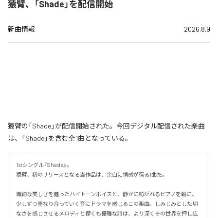
猿臂、「Shade」を配信開始
新曲情報
2026.8.9
猿臂の「Shade」が配信開始された。今回デジタル配信された楽曲
は、「Shade」を含む全1曲となっている。
1stシングル『Shade』。

猿臂、初のリリースとなる当作品は、余白に情感が宿る1曲だ。

繊細な美しさを纏ったハイトーンボイスと、静かに紡がれるピアノを軸に、
少しずつ重なり合っていく音にドラマを感じるこの楽曲。しみじみとした切
なさを感じさせるメロディと儚くも優雅な詩は、より深くその世界を押し広