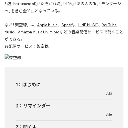
「泡 (Instrumental)」「たそがれ時」「404」「あの人の唄」「モンタージ
ュ」を含む全10曲となっている。
なお「
架空線
」は、
Apple Music
、
Spotify
、
LINE MUSIC
、
YouTube
Music
、
Amazon Music Unlimited
などの音楽配信サービスで聴くこと
ができる。
各配信サービス：
架空線
1
：
はじめに
六時
2
：
リマインダー
六時
3
：
聞くよ