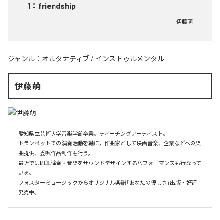
1
：
friendship
伊藤萌
ジャンル：
オルタナティブ
/
インストゥルメンタル
伊藤萌
愛知県立芸術大学音楽学部卒業。ティーチングアーティスト。

トランペットでの演奏活動を軸に，作曲家として映画音楽、企業などへの楽
曲提供、委嘱作品制作も行う。

最近では即興演奏・音楽をサウンドデザインするパフォーマンスも行なって
いる。

フォスターミュージックからオリジナル楽譜「あなたの優しさ」出版・好評