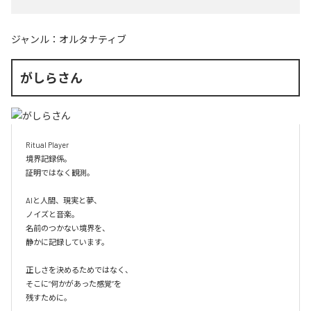
ジャンル：
オルタナティブ
がしらさん
Ritual Player

境界記録係。

証明ではなく観測。

AIと人間、現実と夢、

ノイズと音楽。

名前のつかない境界を、

静かに記録しています。

正しさを決めるためではなく、

そこに“何かがあった感覚”を

残すために。
