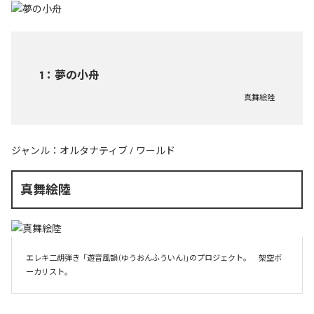
1
：
夢の小舟
真舞絵陸
ジャンル：
オルタナティブ
/
ワールド
真舞絵陸
エレキ二胡弾き  「遊音風韻 (ゆうおんふういん)」のプロジェクト。　架空ボ
ーカリスト。