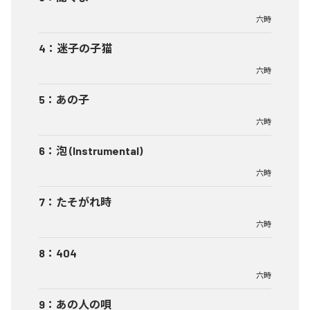
六時
4
：
迷子の子猫
六時
5
：
あの子
六時
6
：
泡 (Instrumental)
六時
7
：
たそがれ時
六時
8
：
404
六時
9
：
あの人の唄