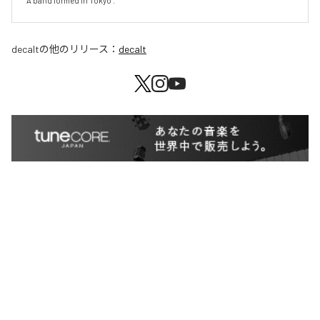
A band formed in Tokyo .
decalt
の他のリリース：
decalt