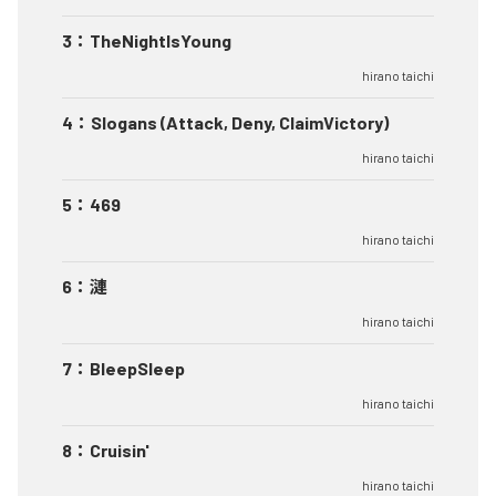
3
：
TheNightIsYoung
hirano taichi
4
：
Slogans (Attack, Deny, ClaimVictory)
hirano taichi
5
：
469
hirano taichi
6
：
漣
hirano taichi
7
：
BleepSleep
hirano taichi
8
：
Cruisin'
hirano taichi