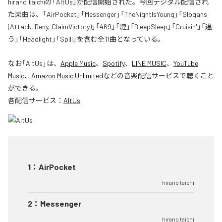
hirano taichiの「AltUs」が配信開始された。今回デジタル配信され
た楽曲は、「AirPocket」「Messenger」「TheNightIsYoung」「Slogans
(Attack, Deny, ClaimVictory)」「469」「漣」「BleepSleep」「Cruisin'」「違
う」「Headlight」「Spill」を含む全11曲となっている。
なお「
AltUs
」は、
Apple Music
、
Spotify
、
LINE MUSIC
、
YouTube
Music
、
Amazon Music Unlimited
などの音楽配信サービスで聴くこと
ができる。
各配信サービス：
AltUs
1
：
AirPocket
hirano taichi
2
：
Messenger
hirano taichi