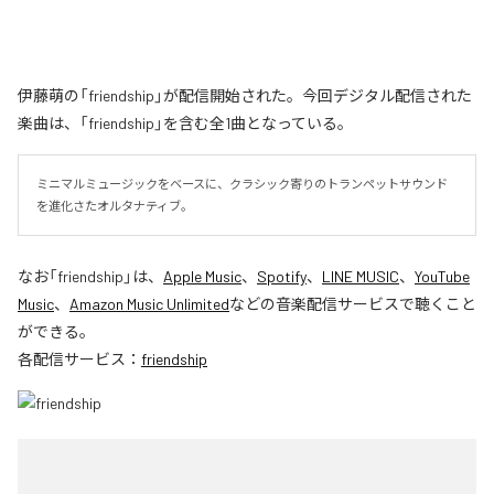
伊藤萌の「friendship」が配信開始された。今回デジタル配信された
楽曲は、「friendship」を含む全1曲となっている。
ミニマルミュージックをベースに、クラシック寄りのトランペットサウンド
を進化さたオルタナティブ。
なお「
friendship
」は、
Apple Music
、
Spotify
、
LINE MUSIC
、
YouTube
Music
、
Amazon Music Unlimited
などの音楽配信サービスで聴くこと
ができる。
各配信サービス：
friendship