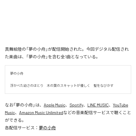
真舞絵陸の「夢の小舟」が配信開始された。今回デジタル配信され
た楽曲は、「夢の小舟」を含む全1曲となっている。
夢の小舟　

浮かべた幼さのほとり　木の葉のスキャットが優しく　髪をなびかす
なお「
夢の小舟
」は、
Apple Music
、
Spotify
、
LINE MUSIC
、
YouTube
Music
、
Amazon Music Unlimited
などの音楽配信サービスで聴くこと
ができる。
各配信サービス：
夢の小舟