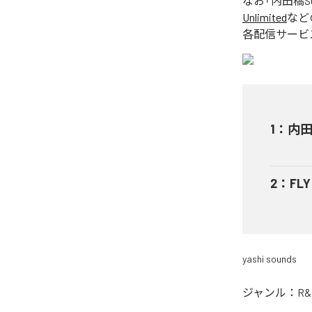
なお「
内田橋S
Unlimited
など
各配信サービ
1
：
内田
2
：
FL
yashi sounds
ジャンル：
R&