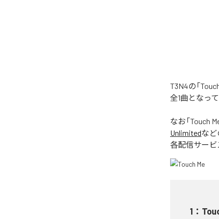
T3N4の「To
全1曲となっ
なお「
Touch M
Unlimited
など
各配信サービ
1
：
Tou