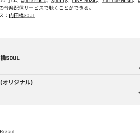
OUL
」は、
Apple Music
、
Spotify
、
LINE MUSIC
、
YouTube Music
、
の音楽配信サービスで聴くことができる。
ス：
内田橋SOUL
橋SOUL
Y (オリジナル)
B/Soul