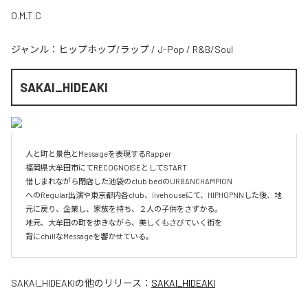
O.M.T.C
ジャンル：
ヒップホップ/ラップ
/
J-Pop
/
R&B/Soul
SAKAI_HIDEAKI
人と町と景色とMessageを表現するRapper

福岡県大牟田市にてRECOGNOISEとしてSTART

惜しまれながら閉店した池袋のclub bedのURBANCHAMPION

へのRegular出演や東京都内各club、livehouseにて、HIPHOPNNした後、地
元に戻り、企業し、家族を持ち、２人の子供をさずかる。

地元、大牟田の町を歩きながら、美しくもさびていく街を

背にchillなMessageを響かせている。
SAKAI_HIDEAKI
の他のリリース：
SAKAI_HIDEAKI