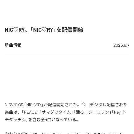
NIC♡RY、「NIC♡RY」を配信開始
新曲情報
2026.8.7
NIC♡RYの「NIC♡RY」が配信開始された。今回デジタル配信された
楽曲は、「PEACE」「サマグッタイム」「踊るニンニコリン」「Hey!!ト
モダッチ☆」を含む全4曲となっている。