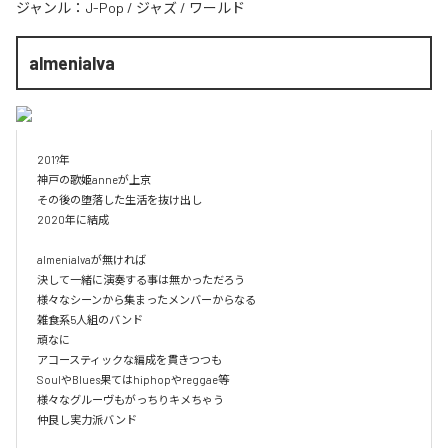
ジャンル：
J-Pop
/
ジャズ
/
ワールド
almenialva
201?年

神戸の歌姫anneが上京

その後の堕落した生活を抜け出し

2020年に結成

almenialvaが無ければ

決して一緒に演奏する事は無かっただろう

様々なシーンから集まったメンバーからなる

雑食系5人組のバンド

頑なに

アコースティックな編成を貫きつつも

SoulやBlues果てはhiphopやreggae等

様々なグルーヴもがっちりキメちゃう

仲良し実力派バンド
