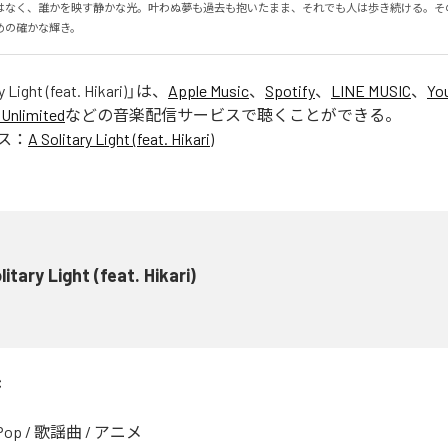
はなく、誰かを映す静かな光。叶わぬ夢も過去も抱いたまま、それでも人は歩き続ける。そ
めの確かな輝き。
y Light (feat. Hikari)
」は、
Apple Music
、
Spotify
、
LINE MUSIC
、
Yo
Unlimited
などの音楽配信サービスで聴くことができる。
ス：
A Solitary Light (feat. Hikari)
litary Light (feat. Hikari)
C
Pop
/
歌謡曲
/
アニメ