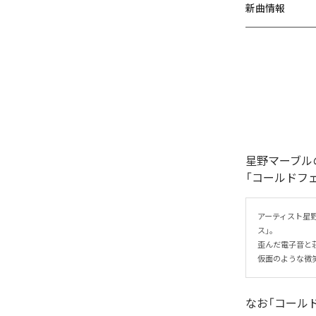
新曲情報
星野マーブル
「コールドフ
アーティスト星
ス」。

歪んだ電子音と
仮面のような微
なお「
コール