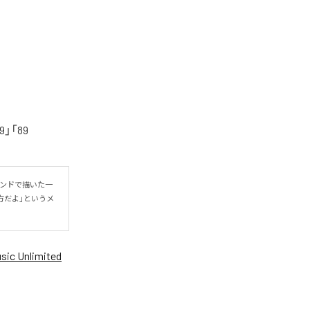
「89
ウンドで描いた一
方だよ」というメ
ic Unlimited